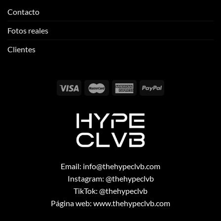
Contacto
Fotos reales
Clientes
Email:
info@thehypeclvb.com
Instagram:
@thehypeclvb
TikTok:
@thehypeclvb
Página web:
www.thehypeclvb.com