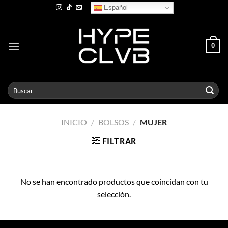
Skip
Español
to
content
0
Buscar
por:
INICIO
/
BOLSOS
/
MUJER
FILTRAR
No se han encontrado productos que coincidan con tu
selección.