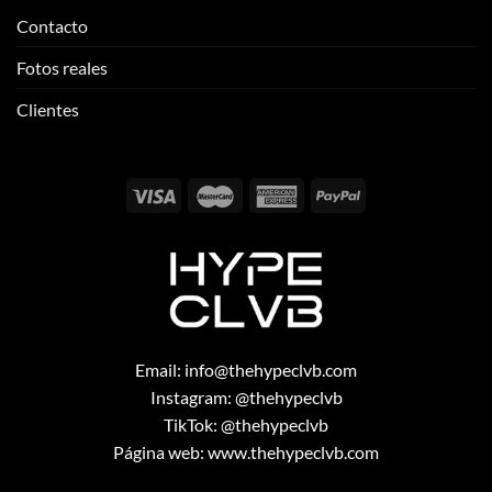
Contacto
Fotos reales
Clientes
Email:
info@thehypeclvb.com
Instagram:
@thehypeclvb
TikTok:
@thehypeclvb
Página web:
www.thehypeclvb.com