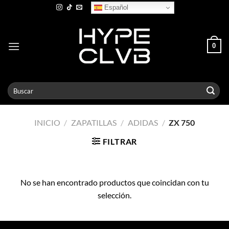
Skip
Español
to
content
0
Buscar
por:
INICIO
/
ZAPATILLAS
/
ADIDAS
/
ZX 750
FILTRAR
No se han encontrado productos que coincidan con tu
selección.