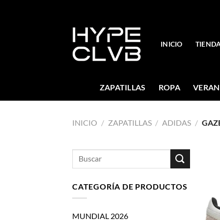
Skip
to
content
INICIO
TIEND
ZAPATILLAS
ROPA
VERAN
INICIO
/
ZAPATILLAS
/
ADIDAS
/
GAZE
Buscar
por:
CATEGORÍA DE PRODUCTOS
MUNDIAL 2026