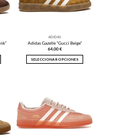
ADIDAS
ink”
Adidas Gazelle “Gucci Beige”
64.00
€
SELECCIONAR OPCIONES
Este
producto
tiene
múltiples
variantes.
Las
opciones
se
pueden
elegir
en