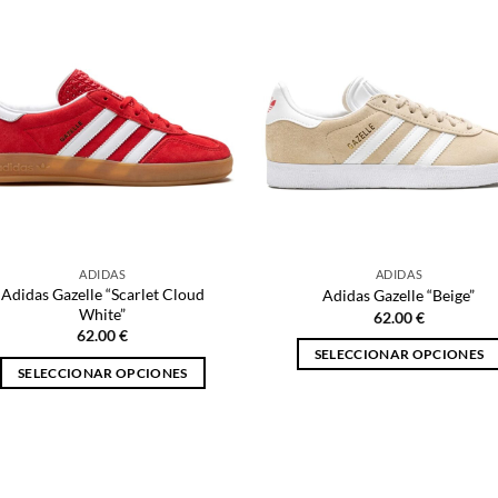
múltiples
múltiples
variantes.
variantes.
Las
Las
opciones
opciones
se
se
pueden
pueden
elegir
elegir
en
en
la
la
página
página
ADIDAS
ADIDAS
de
de
Adidas Gazelle “Scarlet Cloud
Adidas Gazelle “Beige”
producto
producto
White”
62.00
€
62.00
€
SELECCIONAR OPCIONES
SELECCIONAR OPCIONES
Este
Este
producto
producto
tiene
tiene
múltiples
múltiples
variantes.