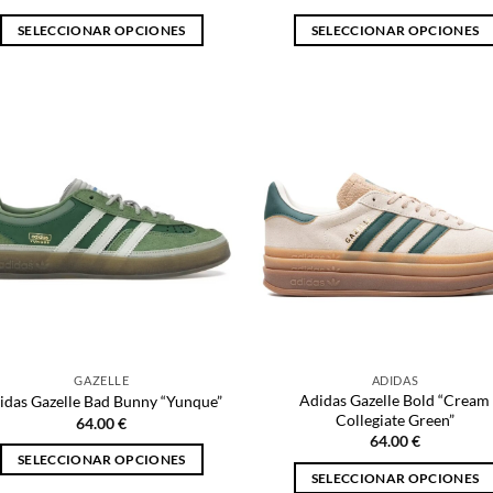
SELECCIONAR OPCIONES
SELECCIONAR OPCIONES
Este
Este
producto
producto
tiene
tiene
múltiples
múltiples
variantes.
variantes.
Las
Las
opciones
opciones
se
se
pueden
pueden
elegir
elegir
en
en
la
la
página
página
GAZELLE
ADIDAS
de
de
Adidas Gazelle Bold “Cream
idas Gazelle Bad Bunny “Yunque”
producto
producto
Collegiate Green”
64.00
€
64.00
€
SELECCIONAR OPCIONES
SELECCIONAR OPCIONES
Este