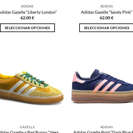
de
de
ADIDAS
ADIDAS
producto
producto
Adidas Gazelle “Liberty London”
Adidas Gazelle “Sandy Pink”
62.00
€
62.00
€
SELECCIONAR OPCIONES
SELECCIONAR OPCIONES
Este
Este
producto
producto
tiene
tiene
múltiples
múltiples
variantes.
variantes.
Las
Las
opciones
opciones
se
se
pueden
pueden
elegir
elegir
en
en
la
la
página
página
de
de
GAZELLE
ADIDAS
producto
producto
didas Gazelle x Bad Bunny “Vega
Adidas Gazelle Bold “Dark Blue 