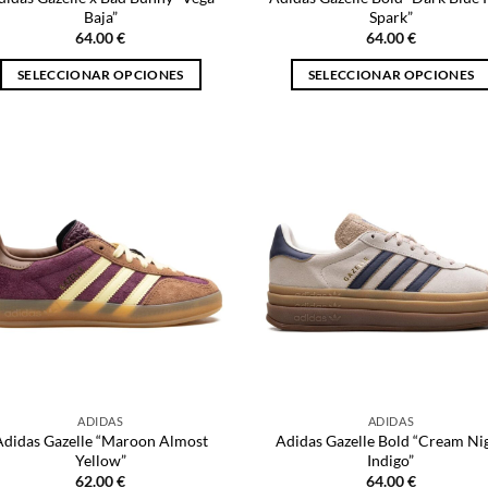
Baja”
Spark”
64.00
€
64.00
€
SELECCIONAR OPCIONES
SELECCIONAR OPCIONES
Este
Este
producto
producto
tiene
tiene
múltiples
múltiples
variantes.
variantes.
Las
Las
opciones
opciones
se
se
pueden
pueden
elegir
elegir
en
en
la
la
página
página
ADIDAS
ADIDAS
de
de
Adidas Gazelle “Maroon Almost
Adidas Gazelle Bold “Cream Ni
producto
producto
Yellow”
Indigo”
62.00
€
64.00
€