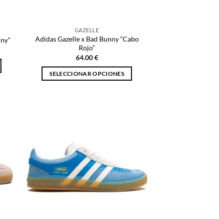
la
página
GAZELLE
de
Adidas Gazelle x Bad Bunny “Cabo
nny”
producto
Rojo”
64.00
€
SELECCIONAR OPCIONES
Este
producto
tiene
múltiples
variantes.
Las
opciones
se
pueden
elegir
en
la