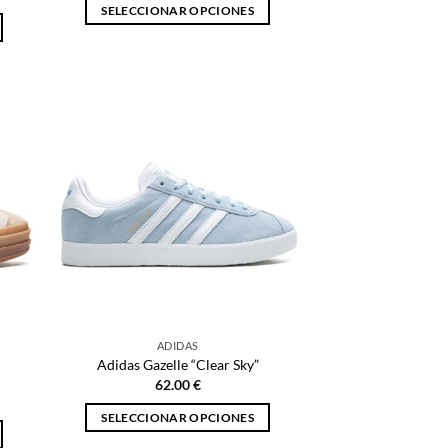
SELECCIONAR OPCIONES
Este
producto
tiene
múltiples
variantes.
Las
opciones
se
pueden
elegir
en
la
página
de
ADIDAS
producto
Adidas Gazelle “Clear Sky”
62.00
€
SELECCIONAR OPCIONES
Este