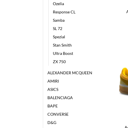
Ozelia
Response CL
Samba
SL 72
Spezial
Stan Smith
Ultra Boost
ZX 750
ALEXANDER MCQUEEN
AMIRI
ASICS
BALENCIAGA
BAPE
CONVERSE
D&G
A