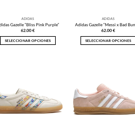
la
la
página
página
ADIDAS
ADIDAS
de
de
didas Gazelle “Bliss Pink Purple”
Adidas Gazelle “Messi x Bad Bu
producto
producto
62.00
€
62.00
€
SELECCIONAR OPCIONES
SELECCIONAR OPCIONES
Este
Este
producto
producto
tiene
tiene
múltiples
múltiples
variantes.
variantes.
Las
Las
opciones
opciones
se
se
pueden
pueden
elegir
elegir
en
en
la
la
página
página