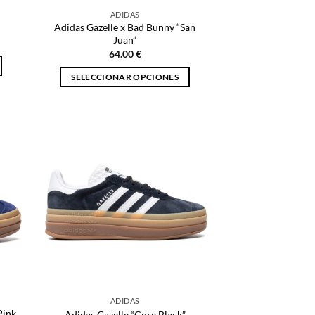
página
ADIDAS
de
Adidas Gazelle x Bad Bunny “San
producto
Juan”
64.00
€
SELECCIONAR OPCIONES
Este
producto
tiene
múltiples
variantes.
Las
opciones
se
pueden
elegir
en
la
página
ADIDAS
de
Pink
Adidas Gazelle “Core Black”