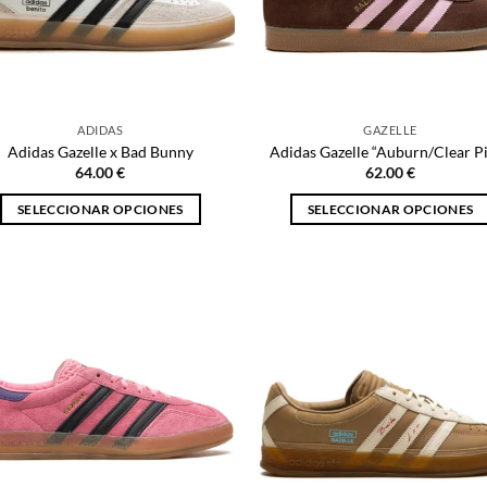
ADIDAS
GAZELLE
Adidas Gazelle x Bad Bunny
Adidas Gazelle “Auburn/Clear P
64.00
€
62.00
€
SELECCIONAR OPCIONES
SELECCIONAR OPCIONES
Este
Este
producto
producto
tiene
tiene
múltiples
múltiples
variantes.
variantes.
Las
Las
opciones
opciones
se
se
pueden
pueden
elegir
elegir
en
en