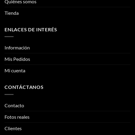
Quiénes somos
en
la
Tienda
página
de
ENLACES DE INTERÉS
producto
Información
Mis Pedidos
Mi cuenta
CONTÁCTANOS
Contacto
Fotos reales
Clientes