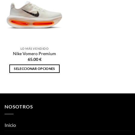
LO MÁS VENDIDO
Nike Vomero Premium
65.00
€
SELECCIONAR OPCIONES
Este
producto
tiene
múltiples
variantes.
NOSOTROS
Las
opciones
se
Inicio
pueden
elegir