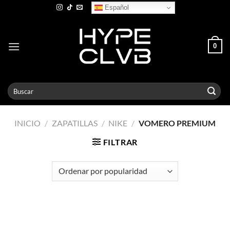
Skip
Español
to
content
0
Buscar
por:
INICIO
/
ZAPATILLAS
/
NIKE
/
VOMERO PREMIUM
FILTRAR