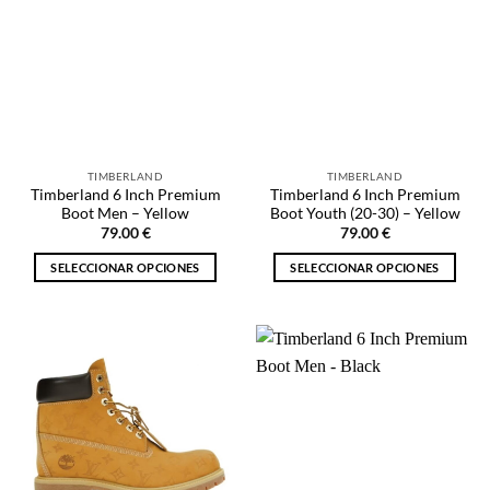
TIMBERLAND
TIMBERLAND
Timberland 6 Inch Premium
Timberland 6 Inch Premium
Boot Men – Yellow
Boot Youth (20-30) – Yellow
79.00
€
79.00
€
SELECCIONAR OPCIONES
SELECCIONAR OPCIONES
Este
Este
producto
producto
tiene
tiene
múltiples
múltiples
variantes.
variantes.
Las
Las
opciones
opciones
se
se
pueden
pueden