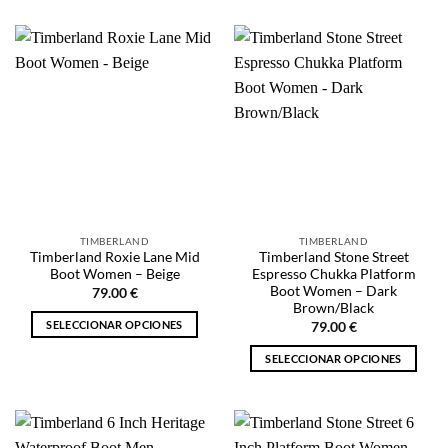
producto
tiene
tiene
múltiples
múltiples
variantes.
variantes.
Las
Las
opciones
opciones
se
se
pueden
pueden
elegir
elegir
en
en
la
la
página
TIMBERLAND
TIMBERLAND
página
de
Timberland Roxie Lane Mid
Timberland Stone Street
de
producto
Boot Women – Beige
Espresso Chukka Platform
producto
Boot Women – Dark
79.00
€
Brown/Black
SELECCIONAR OPCIONES
79.00
€
Este
SELECCIONAR OPCIONES
producto
Este
tiene
producto
múltiples
tiene
variantes.
múltiples