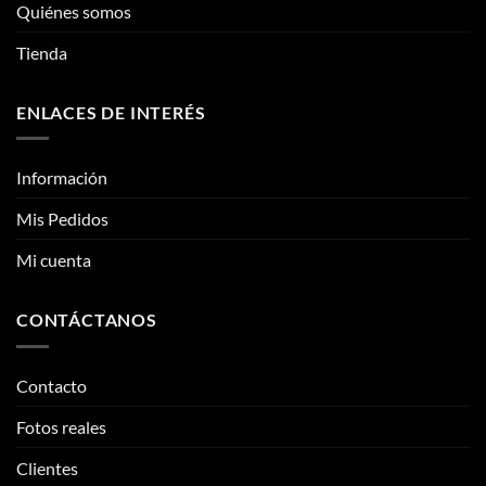
Quiénes somos
en
la
Tienda
página
de
ENLACES DE INTERÉS
producto
Información
Mis Pedidos
Mi cuenta
CONTÁCTANOS
Contacto
Fotos reales
Clientes