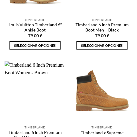
elegir
elegir
en
en
la
la
TIMBERLAND
TIMBERLAND
página
página
Louis Vuitton Timberland 6″
Timberland 6 Inch Premium
de
de
Ankle Boot
Boot Men – Black
producto
producto
79.00
€
79.00
€
SELECCIONAR OPCIONES
SELECCIONAR OPCIONES
Este
Este
producto
producto
tiene
tiene
múltiples
múltiples
variantes.
variantes.
Las
Las
opciones
opciones
se
se
pueden
pueden
elegir
elegir
en
en
la
la
TIMBERLAND
TIMBERLAND
página
página
Timberland 6 Inch Premium
Timberland x Supreme
de
de