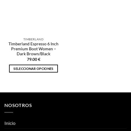
opciones
opciones
se
se
pueden
pueden
elegir
elegir
en
en
la
la
TIMBERLAND
página
página
Timberland Espresso 6 Inch
de
de
Premium Boot Women –
producto
producto
Dark Brown/Black
79.00
€
SELECCIONAR OPCIONES
Este
producto
tiene
múltiples
variantes.
NOSOTROS
Las
opciones
se
Inicio
pueden
elegir