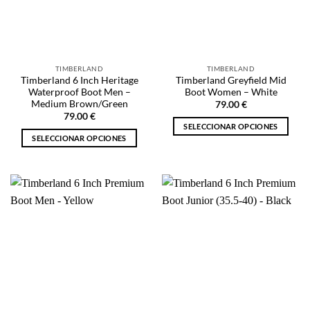
se
se
pueden
pueden
elegir
elegir
en
en
la
la
TIMBERLAND
TIMBERLAND
página
página
Timberland 6 Inch Heritage
Timberland Greyfield Mid
de
de
Waterproof Boot Men –
Boot Women – White
producto
producto
Medium Brown/Green
79.00
€
79.00
€
SELECCIONAR OPCIONES
SELECCIONAR OPCIONES
Este
Este
producto
producto
tiene
tiene
múltiples
múltiples
variantes.
variantes.
Las
Las
opciones
opciones
se
se
pueden
pueden
elegir
elegir
en
en
la