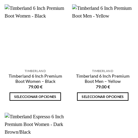
producto
producto
tiene
tiene
múltiples
múltiples
variantes.
variantes.
Las
Las
opciones
opciones
se
se
pueden
pueden
elegir
elegir
en
en
la
la
TIMBERLAND
TIMBERLAND
página
página
Timberland 6 Inch Premium
Timberland 6 Inch Premium
de
de
Boot Women – Black
Boot Men – Yellow
producto
producto
79.00
€
79.00
€
SELECCIONAR OPCIONES
SELECCIONAR OPCIONES
Este
Este
producto
producto
tiene
tiene
múltiples
múltiples
variantes.
variantes.
Las
Las