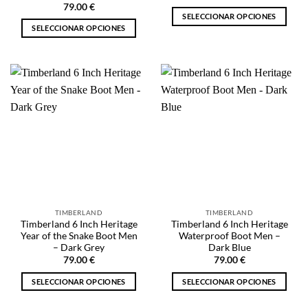
79.00
€
SELECCIONAR OPCIONES
SELECCIONAR OPCIONES
Este
Este
producto
producto
tiene
tiene
múltiples
múltiples
variantes.
variantes.
Las
Las
opciones
opciones
se
se
pueden
pueden
elegir
elegir
en
en
la
la
página
TIMBERLAND
TIMBERLAND
página
de
Timberland 6 Inch Heritage
Timberland 6 Inch Heritage
de
producto
Year of the Snake Boot Men
Waterproof Boot Men –
producto
– Dark Grey
Dark Blue
79.00
€
79.00
€
SELECCIONAR OPCIONES
SELECCIONAR OPCIONES
Este
Este