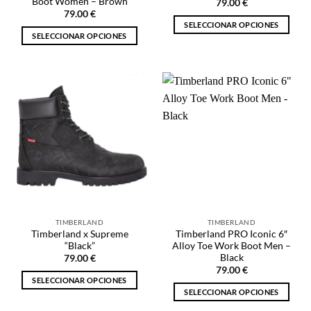
Boot Women – Brown
79.00
€
producto
producto
79.00
€
SELECCIONAR OPCIONES
SELECCIONAR OPCIONES
Este
Este
producto
producto
tiene
tiene
múltiples
múltiples
variantes.
variantes.
Las
Las
opciones
opciones
se
se
pueden
pueden
elegir
elegir
en
en
la
la
página
TIMBERLAND
TIMBERLAND
página
de
Timberland x Supreme
Timberland PRO Iconic 6″
de
producto
“Black”
Alloy Toe Work Boot Men –
producto
Black
79.00
€
79.00
€
SELECCIONAR OPCIONES
SELECCIONAR OPCIONES
Este
Este
producto