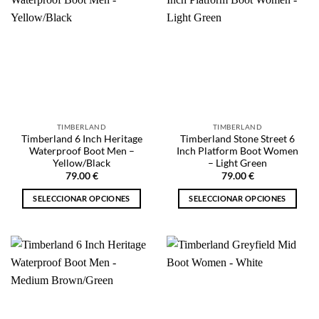
Las
variantes.
opciones
Las
se
opciones
pueden
se
elegir
pueden
en
elegir
la
en
página
la
de
TIMBERLAND
TIMBERLAND
página
producto
Timberland 6 Inch Heritage
Timberland Stone Street 6
de
Waterproof Boot Men –
Inch Platform Boot Women
producto
Yellow/Black
– Light Green
79.00
€
79.00
€
SELECCIONAR OPCIONES
SELECCIONAR OPCIONES
Este
Este
producto
producto
tiene
tiene
múltiples
múltiples
variantes.
variantes.
Las
Las
opciones
opciones