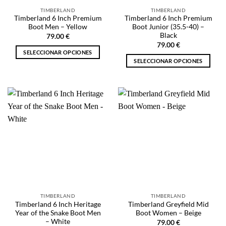
la
página
TIMBERLAND
TIMBERLAND
página
de
Timberland 6 Inch Premium
Timberland 6 Inch Premium
de
producto
Boot Men – Yellow
Boot Junior (35.5-40) –
producto
Black
79.00
€
79.00
€
SELECCIONAR OPCIONES
SELECCIONAR OPCIONES
Este
Este
producto
producto
tiene
tiene
múltiples
múltiples
variantes.
variantes.
Las
Las
opciones
opciones
se
se
pueden
pueden
elegir
elegir
en
en
la
la
página
TIMBERLAND
TIMBERLAND
página
de
Timberland 6 Inch Heritage
Timberland Greyfield Mid
de
producto
Year of the Snake Boot Men
Boot Women – Beige
producto
– White
79.00
€