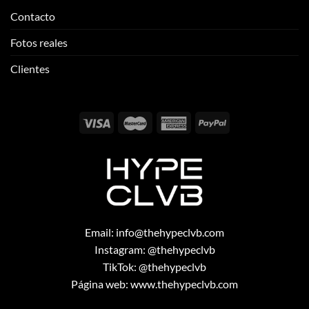
Contacto
Fotos reales
Clientes
Email:
info@thehypeclvb.com
Instagram:
@thehypeclvb
TikTok:
@thehypeclvb
Página web:
www.thehypeclvb.com