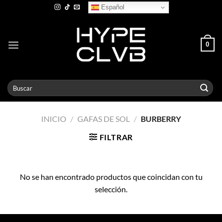
Skip
Español
to
content
0
Buscar
por:
INICIO
/
GAFAS DE SOL
/
BURBERRY
FILTRAR
No se han encontrado productos que coincidan con tu
selección.