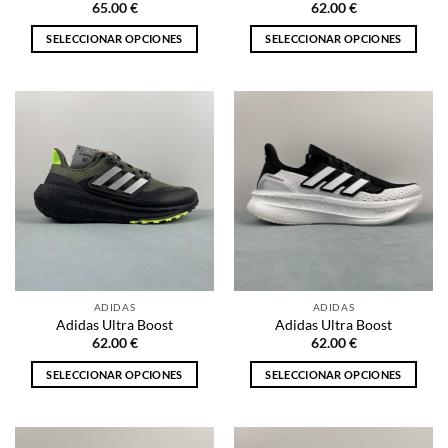
65.00
€
62.00
€
producto
producto
SELECCIONAR OPCIONES
SELECCIONAR OPCIONES
Este
Este
producto
producto
tiene
tiene
múltiples
múltiples
variantes.
variantes.
Las
Las
opciones
opciones
se
se
pueden
pueden
elegir
elegir
en
en
la
la
ADIDAS
ADIDAS
página
página
Adidas Ultra Boost
Adidas Ultra Boost
de
de
62.00
€
62.00
€
producto
producto
SELECCIONAR OPCIONES
SELECCIONAR OPCIONES
Este
Este
producto
producto
tiene
tiene