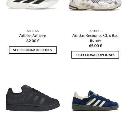
se
se
pueden
pueden
elegir
elegir
en
en
la
la
ADIDAS
ADIDAS
página
página
Adidas Response CL x Bad
Adidas Adizero
de
de
Bunny
62.00
€
producto
producto
65.00
€
SELECCIONAR OPCIONES
SELECCIONAR OPCIONES
Este
Este
producto
producto
tiene
tiene
múltiples
múltiples
variantes.
variantes.
Las
Las
opciones
opciones
se
se
pueden
pueden
elegir
elegir
en
en
la
la