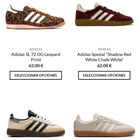
Las
Las
opciones
opciones
se
se
pueden
pueden
elegir
elegir
en
en
la
la
página
ADIDAS
ADIDAS
página
de
Adidas SL 72 OG Leopard
Adidas Spezial “Shadow Red
de
producto
Print
White Chalk White”
producto
62.00
€
62.00
€
SELECCIONAR OPCIONES
SELECCIONAR OPCIONES
Este
Este
producto
producto
tiene
tiene
múltiples
múltiples
variantes.
variantes.
Las
Las
opciones
opciones
se
se
pueden
pueden