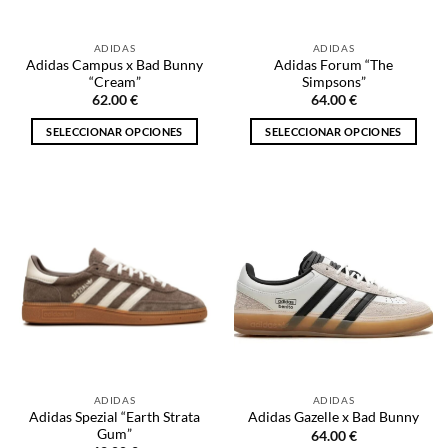
en
en
la
la
ADIDAS
ADIDAS
página
página
Adidas Campus x Bad Bunny
Adidas Forum “The
de
de
“Cream”
Simpsons”
producto
producto
62.00
€
64.00
€
SELECCIONAR OPCIONES
SELECCIONAR OPCIONES
Este
Este
producto
producto
tiene
tiene
múltiples
múltiples
variantes.
variantes.
Las
Las
opciones
opciones
se
se
pueden
pueden
elegir
elegir
en
en
la
la
ADIDAS
ADIDAS
página
página
Adidas Spezial “Earth Strata
Adidas Gazelle x Bad Bunny
de
de
Gum”
64.00
€