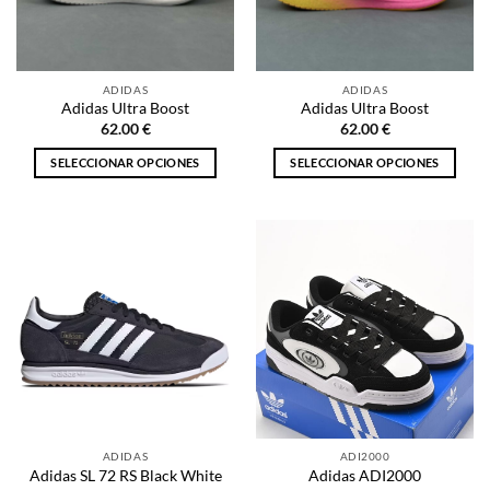
pueden
pueden
elegir
elegir
en
en
la
la
ADIDAS
ADIDAS
página
página
Adidas Ultra Boost
Adidas Ultra Boost
de
de
62.00
€
62.00
€
producto
producto
SELECCIONAR OPCIONES
SELECCIONAR OPCIONES
Este
Este
producto
producto
tiene
tiene
múltiples
múltiples
variantes.
variantes.
Las
Las
opciones
opciones
se
se
pueden
pueden
elegir
elegir
en
en
la
la
ADIDAS
ADI2000
página
página
Adidas SL 72 RS Black White
Adidas ADI2000
de
de