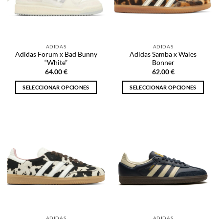
pueden
pueden
elegir
elegir
en
en
la
la
ADIDAS
ADIDAS
página
página
Adidas Forum x Bad Bunny
Adidas Samba x Wales
de
de
“White”
Bonner
producto
producto
64.00
€
62.00
€
SELECCIONAR OPCIONES
SELECCIONAR OPCIONES
Este
Este
producto
producto
tiene
tiene
múltiples
múltiples
variantes.
variantes.
Las
Las
opciones
opciones
se
se
pueden
pueden
elegir
elegir
en
en
la
la
ADIDAS
ADIDAS