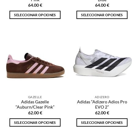
producto
producto
64.00
€
64.00
€
SELECCIONAR OPCIONES
SELECCIONAR OPCIONES
Este
Este
producto
producto
tiene
tiene
múltiples
múltiples
variantes.
variantes.
Las
Las
opciones
opciones
se
se
pueden
pueden
elegir
elegir
en
en
la
la
GAZELLE
ADIZERO
página
página
Adidas Gazelle
Adidas “Adizero Adios Pro
de
de
“Auburn/Clear Pink”
EVO 2”
producto
producto
62.00
€
62.00
€
SELECCIONAR OPCIONES
SELECCIONAR OPCIONES
Este
Este
producto
producto