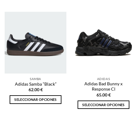
Este
Este
producto
producto
tiene
tiene
múltiples
múltiples
variantes.
variantes.
Las
Las
opciones
opciones
se
se
pueden
pueden
elegir
elegir
en
en
la
la
SAMBA
ADIDAS
página
página
Adidas Bad Bunny x
Adidas Samba “Black”
de
de
Response Cl
62.00
€
producto
producto
65.00
€
SELECCIONAR OPCIONES
SELECCIONAR OPCIONES
Este
Este
producto
producto
tiene
tiene
múltiples
múltiples
variantes.
variantes.