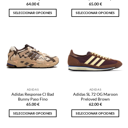
producto
64.00
€
65.00
€
SELECCIONAR OPCIONES
SELECCIONAR OPCIONES
Este
Este
producto
producto
tiene
tiene
múltiples
múltiples
variantes.
variantes.
Las
Las
opciones
opciones
se
se
pueden
pueden
elegir
elegir
en
en
la
la
ADIDAS
ADIDAS
página
página
Adidas Response Cl Bad
Adidas SL 72 OG Maroon
de
de
Bunny Paso Fino
Preloved Brown
producto
producto
65.00
€
62.00
€
SELECCIONAR OPCIONES
SELECCIONAR OPCIONES
Este
Este
producto
producto