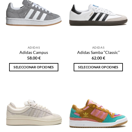
ADIDAS
ADIDAS
Adidas Campus
Adidas Samba “Classic”
58.00
€
62.00
€
SELECCIONAR OPCIONES
SELECCIONAR OPCIONES
Este
Este
producto
producto
tiene
tiene
múltiples
múltiples
variantes.
variantes.
Las
Las
opciones
opciones
se
se
pueden
pueden
elegir
elegir