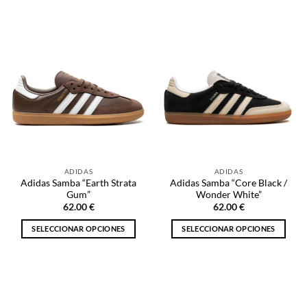
Este
Este
producto
producto
tiene
tiene
múltiples
múltiples
variantes.
variantes.
Las
Las
opciones
opciones
se
se
pueden
pueden
elegir
elegir
en
en
la
la
ADIDAS
ADIDAS
página
página
Adidas Samba “Earth Strata
Adidas Samba “Core Black /
de
de
Gum”
Wonder White”
producto
producto
62.00
€
62.00
€
SELECCIONAR OPCIONES
SELECCIONAR OPCIONES
Este
Este
producto
producto
tiene
tiene
múltiples
múltiples
variantes.
variantes.