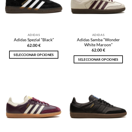
se
se
pueden
pueden
elegir
elegir
en
en
la
la
ADIDAS
ADIDAS
página
página
Adidas Samba “Wonder
Adidas Spezial “Black”
de
de
White Maroon”
62.00
€
producto
producto
62.00
€
SELECCIONAR OPCIONES
SELECCIONAR OPCIONES
Este
Este
producto
producto
tiene
tiene
múltiples
múltiples
variantes.
variantes.
Las
Las
opciones
opciones
se
se
pueden
pueden
elegir
elegir
en
en
la