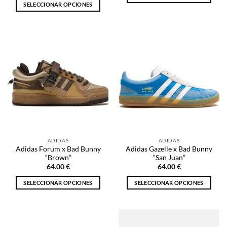
SELECCIONAR OPCIONES
Este
Este
producto
producto
tiene
tiene
múltiples
múltiples
variantes.
variantes.
Las
Las
opciones
opciones
se
se
pueden
pueden
elegir
elegir
en
en
la
la
página
ADIDAS
ADIDAS
página
de
Adidas Forum x Bad Bunny
Adidas Gazelle x Bad Bunny
de
producto
“Brown”
“San Juan”
producto
64.00
€
64.00
€
SELECCIONAR OPCIONES
SELECCIONAR OPCIONES
Este
Este
producto
producto
tiene
tiene
múltiples
múltiples