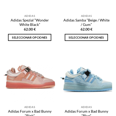
elegir
elegir
en
en
la
la
ADIDAS
ADIDAS
página
página
Adidas Spezial “Wonder
Adidas Samba “Beige / White
de
de
White Black”
/ Gum”
producto
producto
62.00
€
62.00
€
SELECCIONAR OPCIONES
SELECCIONAR OPCIONES
Este
Este
producto
producto
tiene
tiene
múltiples
múltiples
variantes.
variantes.
Las
Las
opciones
opciones
se
se
pueden
pueden
elegir
elegir
en
en
la
la
ADIDAS
ADIDAS
página
página
Adidas Forum x Bad Bunny
Adidas Forum x Bad Bunny
de
de
“Pink”
“Blue”