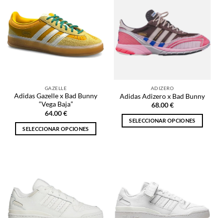
variantes.
variantes.
Las
Las
opciones
opciones
se
se
pueden
pueden
elegir
elegir
en
en
la
la
GAZELLE
ADIZERO
página
página
Adidas Gazelle x Bad Bunny
Adidas Adizero x Bad Bunny
de
de
“Vega Baja”
68.00
€
producto
producto
64.00
€
SELECCIONAR OPCIONES
SELECCIONAR OPCIONES
Este
Este
producto
producto
tiene
tiene
múltiples
múltiples
variantes.
variantes.
Las
Las
opciones
opciones
se
se
pueden