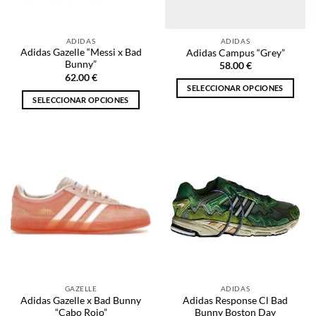
elegir
en
en
la
la
página
ADIDAS
ADIDAS
página
de
Adidas Gazelle “Messi x Bad
Adidas Campus “Grey”
de
producto
Bunny”
58.00
€
producto
62.00
€
SELECCIONAR OPCIONES
SELECCIONAR OPCIONES
Este
Este
producto
producto
tiene
tiene
múltiples
múltiples
variantes.
variantes.
Las
Las
opciones
opciones
se
se
pueden
pueden
elegir
elegir
en
en
la
la
página
GAZELLE
ADIDAS
página
de
Adidas Gazelle x Bad Bunny
Adidas Response Cl Bad
de
producto
“Cabo Rojo”
Bunny Boston Day