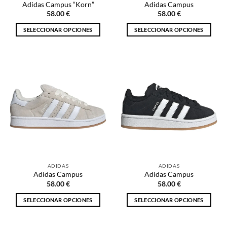
Adidas Campus “Korn”
Adidas Campus
de
de
58.00
€
58.00
€
producto
producto
SELECCIONAR OPCIONES
SELECCIONAR OPCIONES
Este
Este
producto
producto
tiene
tiene
múltiples
múltiples
variantes.
variantes.
Las
Las
opciones
opciones
se
se
pueden
pueden
elegir
elegir
en
en
la
la
ADIDAS
ADIDAS
página
página
Adidas Campus
Adidas Campus
de
de
58.00
€
58.00
€
producto
producto
SELECCIONAR OPCIONES
SELECCIONAR OPCIONES
Este
Este
producto
producto