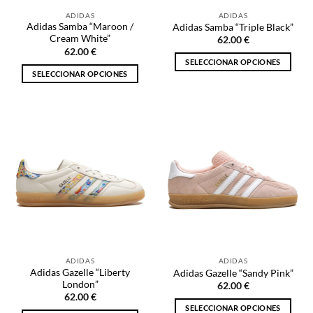
la
página
ADIDAS
ADIDAS
página
de
Adidas Samba “Maroon /
Adidas Samba “Triple Black”
de
producto
Cream White”
62.00
€
producto
62.00
€
SELECCIONAR OPCIONES
SELECCIONAR OPCIONES
Este
Este
producto
producto
tiene
tiene
múltiples
múltiples
variantes.
variantes.
Las
Las
opciones
opciones
se
se
pueden
pueden
elegir
elegir
en
en
la
la
página
ADIDAS
ADIDAS
página
de
Adidas Gazelle “Liberty
Adidas Gazelle “Sandy Pink”
de
producto
London”
62.00
€
producto
62.00
€
SELECCIONAR OPCIONES