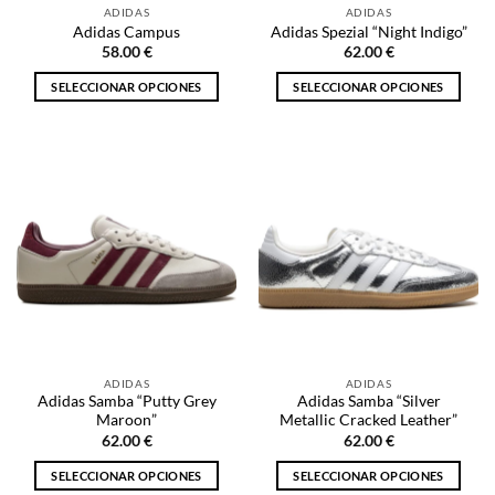
página
ADIDAS
ADIDAS
página
de
Adidas Campus
Adidas Spezial “Night Indigo”
de
producto
58.00
€
62.00
€
producto
SELECCIONAR OPCIONES
SELECCIONAR OPCIONES
Este
Este
producto
producto
tiene
tiene
múltiples
múltiples
variantes.
variantes.
Las
Las
opciones
opciones
se
se
pueden
pueden
elegir
elegir
en
en
la
la
ADIDAS
ADIDAS
página
página
Adidas Samba “Putty Grey
Adidas Samba “Silver
de
de
Maroon”
Metallic Cracked Leather”
producto
producto
62.00
€
62.00
€
SELECCIONAR OPCIONES
SELECCIONAR OPCIONES