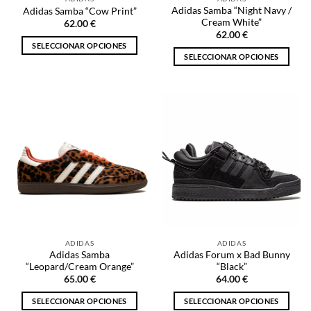
página
página
Adidas Samba “Night Navy /
Adidas Samba “Cow Print”
de
de
Cream White”
62.00
€
producto
producto
62.00
€
SELECCIONAR OPCIONES
SELECCIONAR OPCIONES
Este
Este
producto
producto
tiene
tiene
múltiples
múltiples
variantes.
variantes.
Las
Las
opciones
opciones
se
se
pueden
pueden
elegir
elegir
en
en
la
la
página
ADIDAS
ADIDAS
página
de
Adidas Samba
Adidas Forum x Bad Bunny
de
producto
“Leopard/Cream Orange”
“Black”
producto
65.00
€
64.00
€
SELECCIONAR OPCIONES
SELECCIONAR OPCIONES