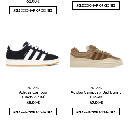
producto
producto
62.00
€
SELECCIONAR OPCIONES
SELECCIONAR OPCIONES
Este
Este
producto
producto
tiene
tiene
múltiples
múltiples
variantes.
variantes.
Las
Las
opciones
opciones
se
se
pueden
pueden
elegir
elegir
en
en
la
la
página
ADIDAS
ADIDAS
página
de
Adidas Campus
Adidas Campus x Bad Bunny
de
producto
“Black/White”
“Brown”
producto
58.00
€
62.00
€
SELECCIONAR OPCIONES
SELECCIONAR OPCIONES
Este
Este
producto
producto