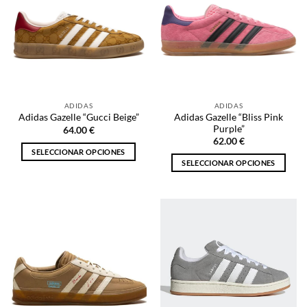
Las
Las
opciones
opciones
se
se
pueden
pueden
elegir
elegir
en
en
la
la
ADIDAS
ADIDAS
página
página
Adidas Gazelle “Bliss Pink
Adidas Gazelle “Gucci Beige”
de
de
Purple”
64.00
€
producto
producto
62.00
€
SELECCIONAR OPCIONES
SELECCIONAR OPCIONES
Este
Este
producto
producto
tiene
tiene
múltiples
múltiples
variantes.
variantes.
Las
Las
opciones
opciones
se
se
pueden
pueden
elegir