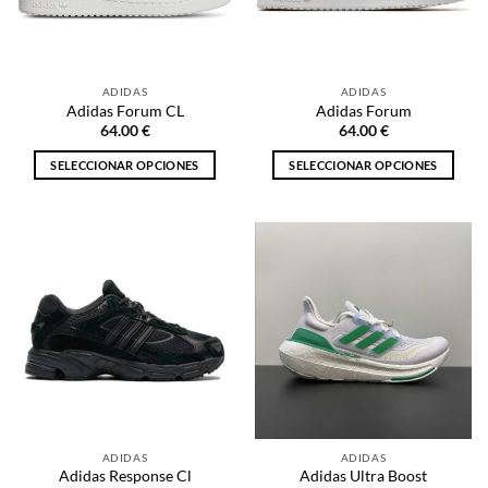
pueden
elegir
elegir
en
en
la
la
página
ADIDAS
ADIDAS
página
de
Adidas Forum CL
Adidas Forum
de
producto
64.00
€
64.00
€
producto
SELECCIONAR OPCIONES
SELECCIONAR OPCIONES
Este
Este
producto
producto
tiene
tiene
múltiples
múltiples
variantes.
variantes.
Las
Las
opciones
opciones
se
se
pueden
pueden
elegir
elegir
en
en
la
la
ADIDAS
ADIDAS
página
página
Adidas Response Cl
Adidas Ultra Boost
de
de