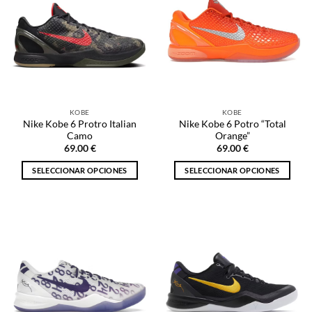
KOBE
KOBE
Nike Kobe 6 Protro Italian
Nike Kobe 6 Potro “Total
Camo
Orange”
69.00
€
69.00
€
SELECCIONAR OPCIONES
SELECCIONAR OPCIONES
Este
Este
producto
producto
tiene
tiene
múltiples
múltiples
variantes.
variantes.
Las
Las
opciones
opciones
se
se
pueden
pueden