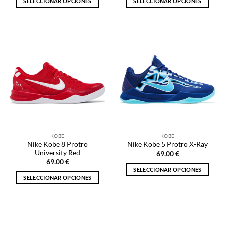
SELECCIONAR OPCIONES
SELECCIONAR OPCIONES
Este
Este
producto
producto
tiene
tiene
múltiples
múltiples
variantes.
variantes.
Las
Las
opciones
opciones
se
se
pueden
pueden
elegir
elegir
en
en
la
la
KOBE
KOBE
página
página
Nike Kobe 8 Protro
Nike Kobe 5 Protro X-Ray
de
de
University Red
69.00
€
producto
producto
69.00
€
SELECCIONAR OPCIONES
SELECCIONAR OPCIONES
Este
Este
producto
producto
tiene
tiene
múltiples
múltiples
variantes.