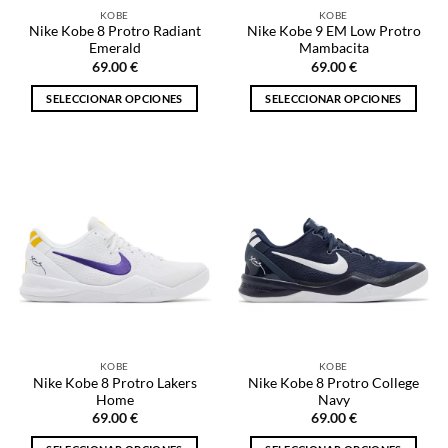
la
la
KOBE
KOBE
página
página
Nike Kobe 8 Protro Radiant
Nike Kobe 9 EM Low Protro
de
de
Emerald
Mambacita
producto
producto
69.00
€
69.00
€
SELECCIONAR OPCIONES
SELECCIONAR OPCIONES
Este
Este
producto
producto
tiene
tiene
múltiples
múltiples
variantes.
variantes.
Las
Las
opciones
opciones
se
se
pueden
pueden
elegir
elegir
en
en
la
la
KOBE
KOBE
página
página
Nike Kobe 8 Protro Lakers
Nike Kobe 8 Protro College
de
de
Home
Navy
producto
producto
69.00
€
69.00
€