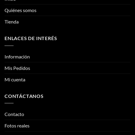
elegir
Quiénes somos
en
la
Tienda
página
de
ENLACES DE INTERÉS
producto
Información
Mis Pedidos
Mi cuenta
CONTÁCTANOS
Contacto
Fotos reales