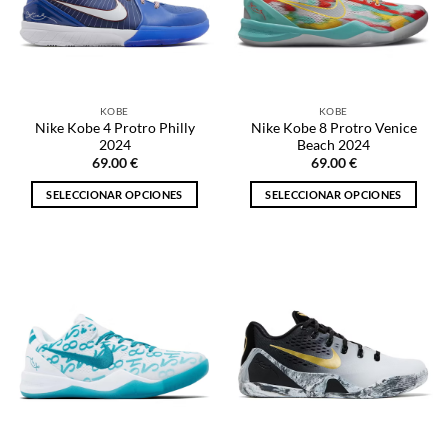
se
se
pueden
pueden
elegir
elegir
en
en
la
la
KOBE
KOBE
página
página
Nike Kobe 4 Protro Philly
Nike Kobe 8 Protro Venice
de
de
2024
Beach 2024
producto
producto
69.00
€
69.00
€
SELECCIONAR OPCIONES
SELECCIONAR OPCIONES
Este
Este
producto
producto
tiene
tiene
múltiples
múltiples
variantes.
variantes.
Las
Las
opciones
opciones
se
se
pueden
pueden
elegir
elegir
en
en