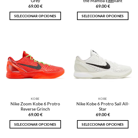
Grey
the Mamba Eggplant
producto
producto
69.00
€
69.00
€
SELECCIONAR OPCIONES
SELECCIONAR OPCIONES
Este
Este
producto
producto
tiene
tiene
múltiples
múltiples
variantes.
variantes.
Las
Las
opciones
opciones
se
se
pueden
pueden
elegir
elegir
en
en
la
la
KOBE
KOBE
página
página
Nike Zoom Kobe 6 Protro
Nike Kobe 6 Protro Sail All-
de
de
Reverse Grinch
Star
producto
producto
69.00
€
69.00
€
SELECCIONAR OPCIONES
SELECCIONAR OPCIONES
Este
Este
producto
producto