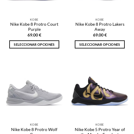
elegir
elegir
en
en
la
la
KOBE
KOBE
página
página
Nike Kobe 8 Protro Court
Nike Kobe 8 Protro Lakers
de
de
Purple
Away
producto
producto
69.00
€
69.00
€
SELECCIONAR OPCIONES
SELECCIONAR OPCIONES
Este
Este
producto
producto
tiene
tiene
múltiples
múltiples
variantes.
variantes.
Las
Las
opciones
opciones
se
se
pueden
pueden
elegir
elegir
en
en
la
la
KOBE
KOBE
página
página
Nike Kobe 8 Protro Wolf
Nike Kobe 5 Protro Year of
de
de