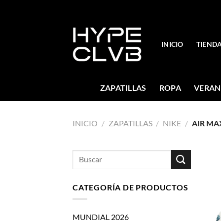
Skip
to
content
INICIO
TIEND
ZAPATILLAS
ROPA
VERAN
INICIO
/
ZAPATILLAS
/
NIKE
/
AIR MA
Buscar
por:
CATEGORÍA DE PRODUCTOS
MUNDIAL 2026