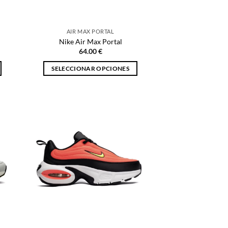
la
página
AIR MAX PORTAL
de
Nike Air Max Portal
producto
64.00
€
SELECCIONAR OPCIONES
Este
producto
tiene
múltiples
variantes.
Las
opciones
se
pueden
elegir
en
la
página