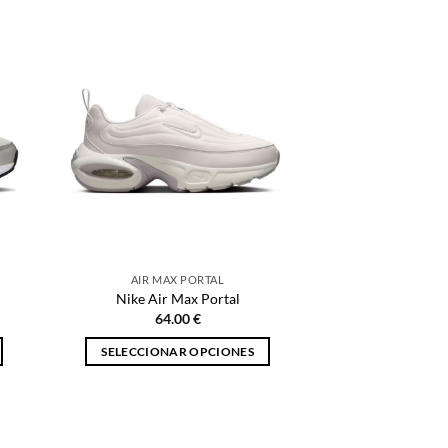
producto
tiene
múltiples
variantes.
Las
opciones
se
pueden
elegir
en
la
página
AIR MAX PORTAL
de
Nike Air Max Portal
producto
64.00
€
SELECCIONAR OPCIONES
Este
producto
tiene
múltiples