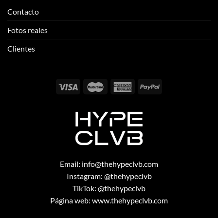
Contacto
Fotos reales
Clientes
Email:
info@thehypeclvb.com
Instagram:
@thehypeclvb
TikTok:
@thehypeclvb
Página web:
www.thehypeclvb.com