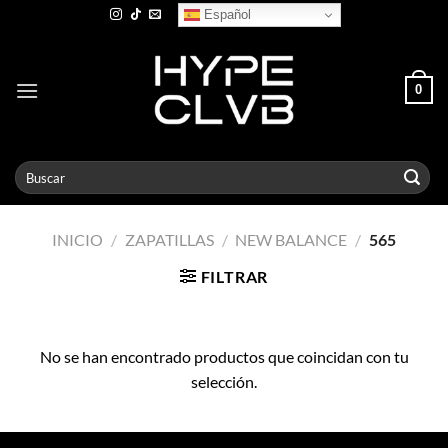
Skip
Español
to
content
0
Buscar
por:
INICIO
/
ZAPATILLAS
/
NEW BALANCE
/
565
FILTRAR
No se han encontrado productos que coincidan con tu
selección.