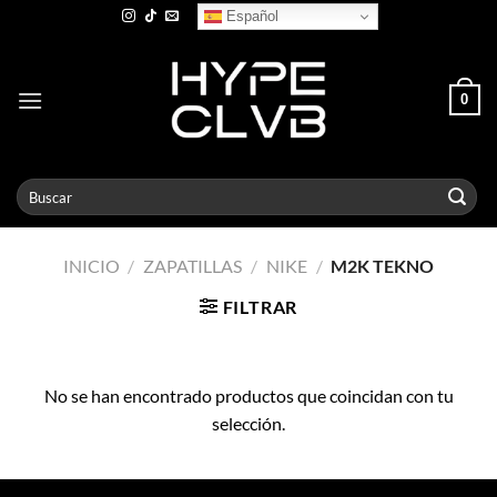
Skip
Español
to
content
0
Buscar
por:
INICIO
/
ZAPATILLAS
/
NIKE
/
M2K TEKNO
FILTRAR
No se han encontrado productos que coincidan con tu
selección.