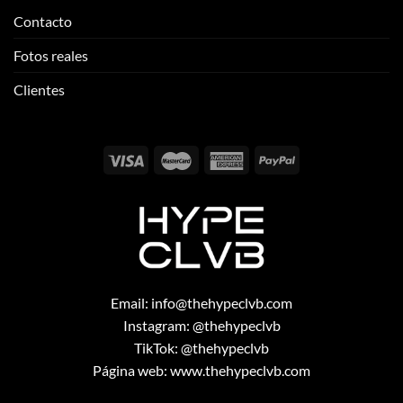
Contacto
Fotos reales
Clientes
Email:
info@thehypeclvb.com
Instagram:
@thehypeclvb
TikTok:
@thehypeclvb
Página web:
www.thehypeclvb.com