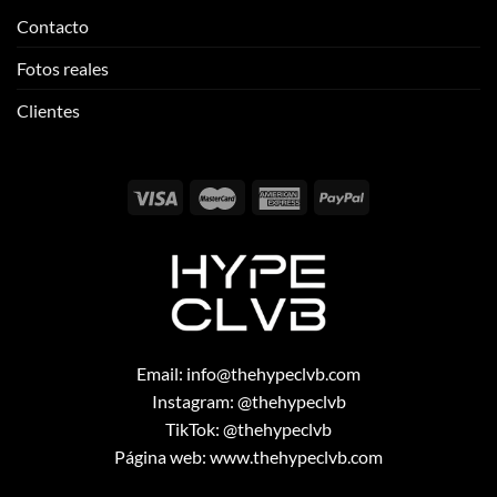
Contacto
Fotos reales
Clientes
Email:
info@thehypeclvb.com
Instagram:
@thehypeclvb
TikTok:
@thehypeclvb
Página web:
www.thehypeclvb.com