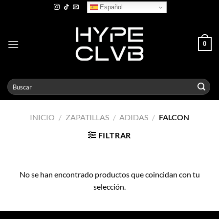
Skip
Español
to
content
0
Buscar
por:
INICIO
/
ZAPATILLAS
/
ADIDAS
/
FALCON
FILTRAR
No se han encontrado productos que coincidan con tu
selección.