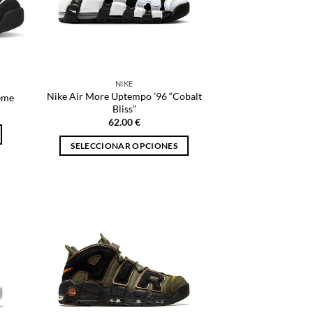
NIKE
Nike Air More Uptempo ’96 “Cobalt
eme
Bliss”
62.00
€
SELECCIONAR OPCIONES
Este
producto
tiene
múltiples
variantes.
Las
opciones
se
pueden
elegir