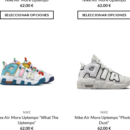
producto
producto
62.00
€
62.00
€
SELECCIONAR OPCIONES
SELECCIONAR OPCIONES
Este
Este
producto
producto
tiene
tiene
múltiples
múltiples
variantes.
variantes.
Las
Las
opciones
opciones
se
se
pueden
pueden
elegir
elegir
en
en
la
la
página
página
de
de
NIKE
NIKE
producto
producto
ke Air More Uptempo “What The
Nike Air More Uptempo “Phot
Uptempo”
Dust”
62.00
€
62.00
€