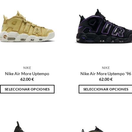
múltiples
múltiples
variantes.
variantes.
Las
Las
opciones
opciones
se
se
pueden
pueden
elegir
elegir
en
en
la
la
página
página
NIKE
NIKE
de
de
Nike Air More Uptempo
Nike Air More Uptempo ’96
producto
producto
62.00
€
62.00
€
SELECCIONAR OPCIONES
SELECCIONAR OPCIONES
Este
Este
producto
producto
tiene
tiene
múltiples
múltiples
variantes.
variantes.
Las
Las