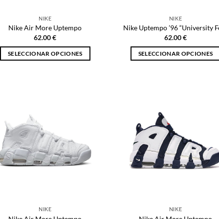
página
página
de
de
NIKE
NIKE
producto
producto
Nike Air More Uptempo
Nike Uptempo ’96 “University F
62.00
€
62.00
€
SELECCIONAR OPCIONES
SELECCIONAR OPCIONES
Este
Este
producto
producto
tiene
tiene
múltiples
múltiples
variantes.
variantes.
Las
Las
opciones
opciones
se
se
pueden
pueden
elegir
elegir
en
en
la
la
página
página
NIKE
NIKE
de
de
Nike Air More Uptempo
Nike Air More Uptempo