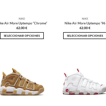
en
la
la
página
página
de
NIKE
NIKE
de
producto
ike Air More Uptempo “Chrome”
Nike Air More Uptempo ’96
producto
62.00
€
62.00
€
SELECCIONAR OPCIONES
SELECCIONAR OPCIONES
Este
Este
producto
producto
tiene
tiene
múltiples
múltiples
variantes.
variantes.
Las
Las
opciones
opciones
se
se
pueden
pueden
elegir
elegir
en
en
la
la