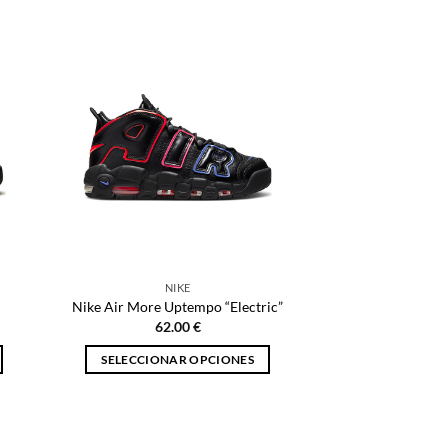
producto
tiene
múltiples
variantes.
Las
opciones
se
pueden
elegir
en
la
página
NIKE
de
Nike Air More Uptempo “Electric”
producto
62.00
€
SELECCIONAR OPCIONES
Este
producto
tiene