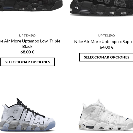
UPTEMPO
UPTEMPO
ke Air More Uptempo Low ‘Triple
Nike Air More Uptempo x Supr
Black
64.00
€
68.00
€
SELECCIONAR OPCIONES
SELECCIONAR OPCIONES
Este
Este
producto
producto
tiene
tiene
múltiples
múltiples
variantes.
variantes.
Las
Las
opciones
opciones
se
se
pueden
pueden
elegir
elegir
en