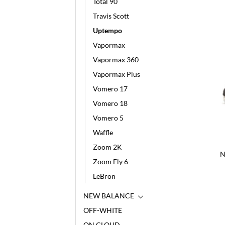
Total 90
Travis Scott
Uptempo
Vapormax
Vapormax 360
Vapormax Plus
Vomero 17
Vomero 18
Vomero 5
Waffle
Zoom 2K
N
Zoom Fly 6
LeBron
NEW BALANCE
OFF-WHITE
ON CLOUD