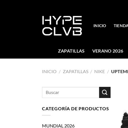
Skip
to
content
INICIO
TIEND
ZAPATILLAS
VERANO 2026
INICIO
/
ZAPATILLAS
/
NIKE
/
UPTEM
Buscar
por:
CATEGORÍA DE PRODUCTOS
MUNDIAL 2026