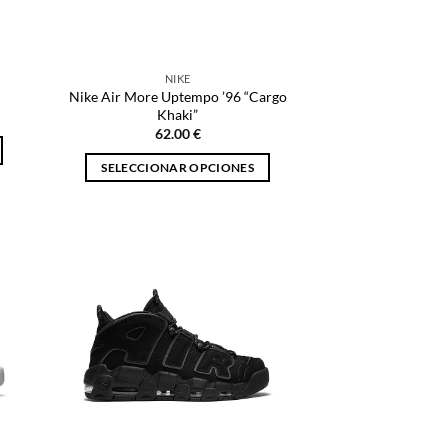
en
la
página
NIKE
de
Nike Air More Uptempo ’96 “Cargo
producto
Khaki”
62.00
€
SELECCIONAR OPCIONES
Este
producto
tiene
múltiples
variantes.
Las
opciones
se
pueden
elegir
en
la