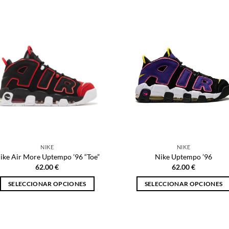
producto
producto
tiene
tiene
múltiples
múltiples
variantes.
variantes.
Las
Las
opciones
opciones
se
se
pueden
pueden
elegir
elegir
en
en
la
la
página
página
NIKE
NIKE
de
de
ike Air More Uptempo ’96 “Toe”
Nike Uptempo ’96
producto
producto
62.00
€
62.00
€
SELECCIONAR OPCIONES
SELECCIONAR OPCIONES
Este
Este
producto
producto
tiene
tiene