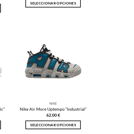
SELECCIONAR OPCIONES
Este
producto
tiene
múltiples
variantes.
Las
opciones
se
pueden
elegir
en
la
página
de
NIKE
producto
ic”
Nike Air More Uptempo “Industrial”
62.00
€
SELECCIONAR OPCIONES
Este