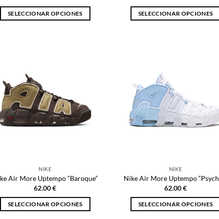
SELECCIONAR OPCIONES
SELECCIONAR OPCIONES
Este
Este
producto
producto
tiene
tiene
múltiples
múltiples
variantes.
variantes.
Las
Las
opciones
opciones
se
se
pueden
pueden
elegir
elegir
en
en
la
la
página
página
NIKE
NIKE
de
de
ke Air More Uptempo “Baroque”
Nike Air More Uptempo “Psych
producto
producto
62.00
€
62.00
€
SELECCIONAR OPCIONES
SELECCIONAR OPCIONES
Este
Este