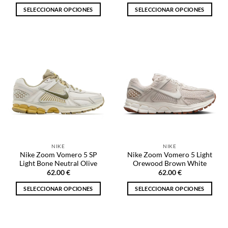
SELECCIONAR OPCIONES
SELECCIONAR OPCIONES
Este
Este
producto
producto
tiene
tiene
múltiples
múltiples
variantes.
variantes.
Las
Las
opciones
opciones
se
se
pueden
pueden
elegir
elegir
en
en
la
la
NIKE
NIKE
página
página
Nike Zoom Vomero 5 SP
Nike Zoom Vomero 5 Light
de
de
Light Bone Neutral Olive
Orewood Brown White
producto
producto
62.00
€
62.00
€
SELECCIONAR OPCIONES
SELECCIONAR OPCIONES
Este
Este
producto
producto
tiene
tiene