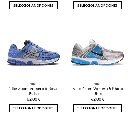
SELECCIONAR OPCIONES
SELECCIONAR OPCIONES
Este
Este
producto
producto
tiene
tiene
múltiples
múltiples
variantes.
variantes.
Las
Las
opciones
opciones
se
se
pueden
pueden
elegir
elegir
en
en
la
la
NIKE
NIKE
página
página
Nike Zoom Vomero 5 Royal
Nike Zoom Vomero 5 Photo
de
de
Pulse
Blue
producto
producto
62.00
€
62.00
€
SELECCIONAR OPCIONES
SELECCIONAR OPCIONES
Este
Este
producto
producto
tiene
tiene