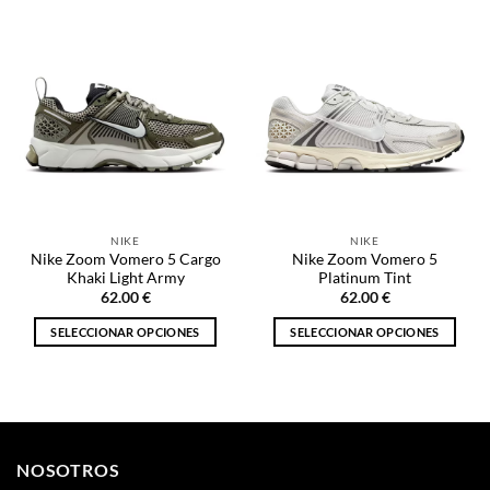
tiene
tiene
múltiples
múltiples
variantes.
variantes.
Las
Las
opciones
opciones
se
se
pueden
pueden
elegir
elegir
en
en
la
la
NIKE
NIKE
página
página
Nike Zoom Vomero 5 Cargo
Nike Zoom Vomero 5
de
de
Khaki Light Army
Platinum Tint
producto
producto
62.00
€
62.00
€
SELECCIONAR OPCIONES
SELECCIONAR OPCIONES
Este
Este
producto
producto
tiene
tiene
múltiples
múltiples
variantes.
variantes.
NOSOTROS
Las
Las