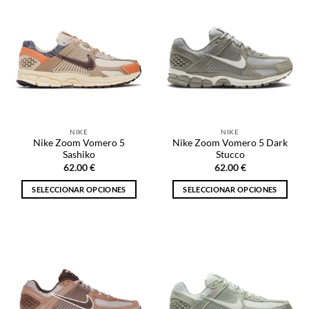
múltiples
múltiples
variantes.
variantes.
Las
Las
opciones
opciones
se
se
pueden
pueden
elegir
elegir
en
en
la
la
NIKE
NIKE
página
página
Nike Zoom Vomero 5
Nike Zoom Vomero 5 Dark
de
de
Sashiko
Stucco
producto
producto
62.00
€
62.00
€
SELECCIONAR OPCIONES
SELECCIONAR OPCIONES
Este
Este
producto
producto
tiene
tiene
múltiples
múltiples
variantes.
variantes.
Las
Las
opciones
opciones
se
se