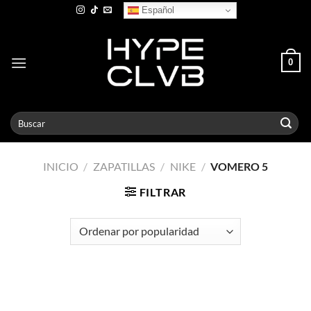
Skip
Español
to
content
0
Buscar
por:
INICIO
/
ZAPATILLAS
/
NIKE
/
VOMERO 5
FILTRAR