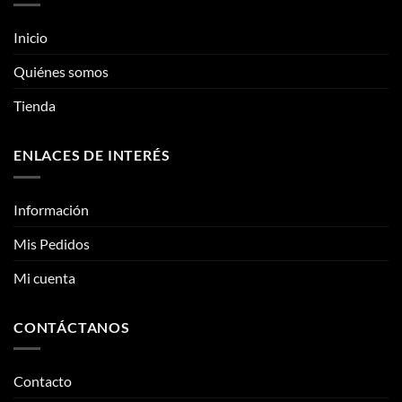
opciones
opciones
se
se
Inicio
pueden
pueden
elegir
elegir
Quiénes somos
en
en
la
la
Tienda
página
página
de
de
ENLACES DE INTERÉS
producto
producto
Información
Mis Pedidos
Mi cuenta
CONTÁCTANOS
Contacto