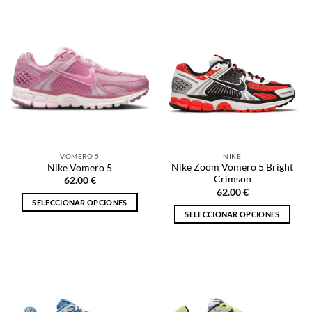
tiene
tiene
múltiples
múltiples
variantes.
variantes.
Las
Las
opciones
opciones
se
se
pueden
pueden
elegir
elegir
en
en
la
la
VOMERO 5
NIKE
página
página
Nike Zoom Vomero 5 Bright
Nike Vomero 5
de
de
Crimson
62.00
€
producto
producto
62.00
€
SELECCIONAR OPCIONES
SELECCIONAR OPCIONES
Este
Este
producto
producto
tiene
tiene
múltiples
múltiples
variantes.
variantes.
Las
Las
opciones