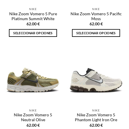
la
la
NIKE
NIKE
página
página
Nike Zoom Vomero 5 Pure
Nike Zoom Vomero 5 Pacific
de
de
Platinum Summit White
Moss
producto
producto
62.00
€
62.00
€
SELECCIONAR OPCIONES
SELECCIONAR OPCIONES
Este
Este
producto
producto
tiene
tiene
múltiples
múltiples
variantes.
variantes.
Las
Las
opciones
opciones
se
se
pueden
pueden
elegir
elegir
en
en
la
la
NIKE
NIKE
página
página
Nike Zoom Vomero 5
Nike Zoom Vomero 5
de
de
Neutral Olive
Phantom Light Iron Ore
producto
producto
62.00
€
62.00
€