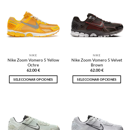
múltiples
múltiples
variantes.
variantes.
Las
Las
opciones
opciones
se
se
pueden
pueden
elegir
elegir
en
en
la
la
NIKE
NIKE
página
página
Nike Zoom Vomero 5 Yellow
Nike Zoom Vomero 5 Velvet
de
de
Ochre
Brown
producto
producto
62.00
€
62.00
€
SELECCIONAR OPCIONES
SELECCIONAR OPCIONES
Este
Este
producto
producto
tiene
tiene
múltiples
múltiples
variantes.
variantes.
Las
Las
opciones
opciones
se
se