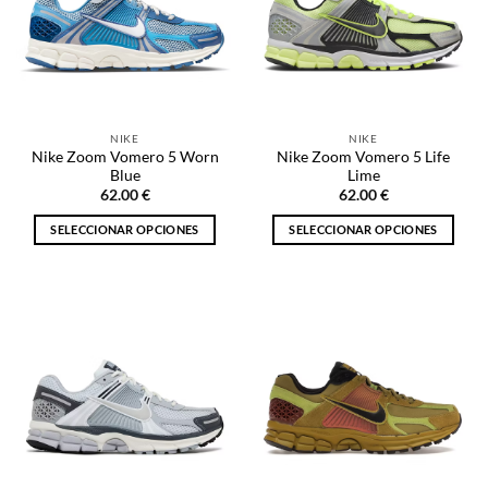
opciones
se
se
pueden
pueden
elegir
elegir
en
en
la
la
página
NIKE
NIKE
página
de
Nike Zoom Vomero 5 Worn
Nike Zoom Vomero 5 Life
de
producto
Blue
Lime
producto
62.00
€
62.00
€
SELECCIONAR OPCIONES
SELECCIONAR OPCIONES
Este
Este
producto
producto
tiene
tiene
múltiples
múltiples
variantes.
variantes.
Las
Las
opciones
opciones
se
se
pueden
pueden
elegir
elegir
en
en