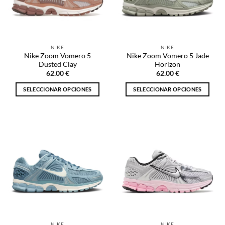
pueden
pueden
elegir
elegir
en
en
la
la
NIKE
NIKE
página
página
Nike Zoom Vomero 5
Nike Zoom Vomero 5 Jade
de
de
Dusted Clay
Horizon
producto
producto
62.00
€
62.00
€
SELECCIONAR OPCIONES
SELECCIONAR OPCIONES
Este
Este
producto
producto
tiene
tiene
múltiples
múltiples
variantes.
variantes.
Las
Las
opciones
opciones
se
se
pueden
pueden
elegir
elegir
en
en
la
la
NIKE
NIKE