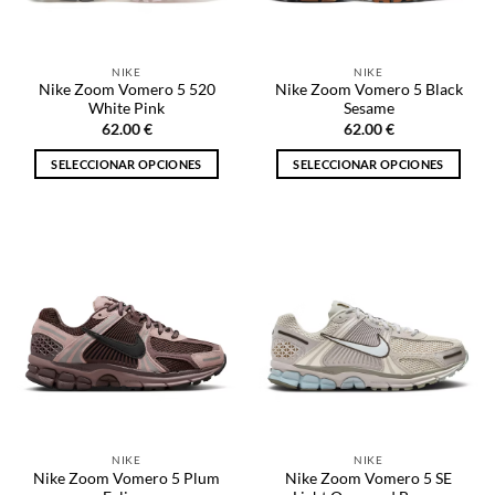
elegir
elegir
en
en
la
la
NIKE
NIKE
página
página
Nike Zoom Vomero 5 520
Nike Zoom Vomero 5 Black
de
de
White Pink
Sesame
producto
producto
62.00
€
62.00
€
SELECCIONAR OPCIONES
SELECCIONAR OPCIONES
Este
Este
producto
producto
tiene
tiene
múltiples
múltiples
variantes.
variantes.
Las
Las
opciones
opciones
se
se
pueden
pueden
elegir
elegir
en
en
la
la
NIKE
NIKE
página
página
Nike Zoom Vomero 5 Plum
Nike Zoom Vomero 5 SE
de
de