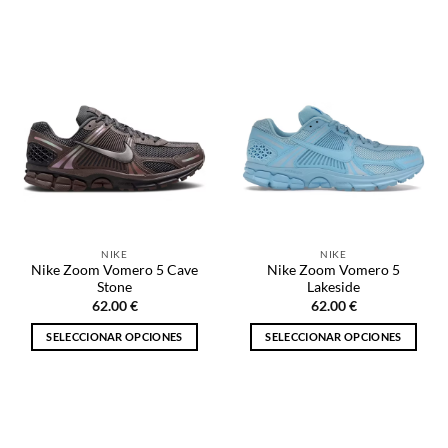
Este
Este
producto
producto
tiene
tiene
múltiples
múltiples
variantes.
variantes.
Las
Las
opciones
opciones
se
se
pueden
pueden
elegir
elegir
en
en
la
la
NIKE
NIKE
página
página
Nike Zoom Vomero 5 Cave
Nike Zoom Vomero 5
de
de
Stone
Lakeside
producto
producto
62.00
€
62.00
€
SELECCIONAR OPCIONES
SELECCIONAR OPCIONES
Este
Este
producto
producto
tiene
tiene
múltiples
múltiples
variantes.
variantes.