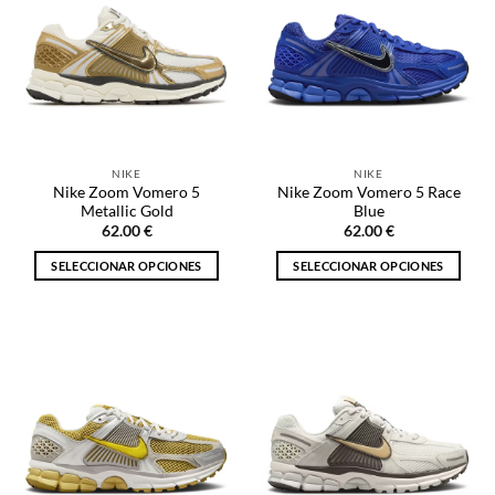
Las
Las
opciones
opciones
se
se
pueden
pueden
elegir
elegir
en
en
la
la
NIKE
NIKE
página
página
Nike Zoom Vomero 5
Nike Zoom Vomero 5 Race
de
de
Metallic Gold
Blue
producto
producto
62.00
€
62.00
€
SELECCIONAR OPCIONES
SELECCIONAR OPCIONES
Este
Este
producto
producto
tiene
tiene
múltiples
múltiples
variantes.
variantes.
Las
Las
opciones
opciones
se
se
pueden
pueden