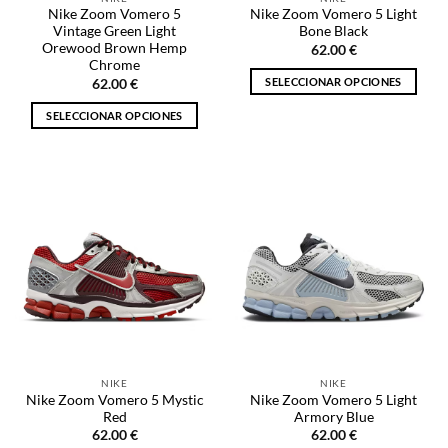
página
página
Nike Zoom Vomero 5
Nike Zoom Vomero 5 Light
de
de
Vintage Green Light
Bone Black
producto
producto
Orewood Brown Hemp
62.00
€
Chrome
SELECCIONAR OPCIONES
62.00
€
Este
SELECCIONAR OPCIONES
producto
Este
tiene
producto
múltiples
tiene
variantes.
múltiples
Las
variantes.
opciones
Las
se
opciones
pueden
se
elegir
pueden
en
elegir
la
en
página
la
de
NIKE
NIKE
página
producto
Nike Zoom Vomero 5 Mystic
Nike Zoom Vomero 5 Light
de
Red
Armory Blue
producto
62.00
€
62.00
€