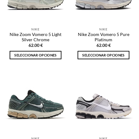
pueden
pueden
elegir
elegir
en
en
la
la
NIKE
NIKE
página
página
Nike Zoom Vomero 5 Light
Nike Zoom Vomero 5 Pure
de
de
Silver Chrome
Platinum
producto
producto
62.00
€
62.00
€
SELECCIONAR OPCIONES
SELECCIONAR OPCIONES
Este
Este
producto
producto
tiene
tiene
múltiples
múltiples
variantes.
variantes.
Las
Las
opciones
opciones
se
se
pueden
pueden
elegir
elegir
en
en
la
la
NIKE
NIKE