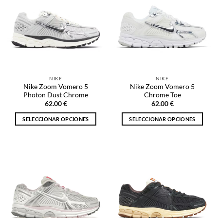
NIKE
NIKE
Nike Zoom Vomero 5
Nike Zoom Vomero 5
Photon Dust Chrome
Chrome Toe
62.00
€
62.00
€
SELECCIONAR OPCIONES
SELECCIONAR OPCIONES
Este
Este
producto
producto
tiene
tiene
múltiples
múltiples
variantes.
variantes.
Las
Las
opciones
opciones
se
se
pueden
pueden