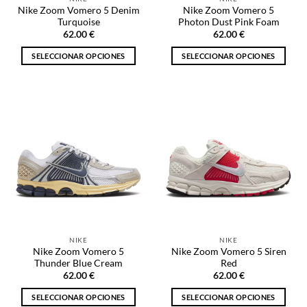
página
página
Nike Zoom Vomero 5 Denim
Nike Zoom Vomero 5
de
de
Turquoise
Photon Dust Pink Foam
producto
producto
62.00
€
62.00
€
SELECCIONAR OPCIONES
SELECCIONAR OPCIONES
Este
Este
producto
producto
tiene
tiene
múltiples
múltiples
variantes.
variantes.
Las
Las
opciones
opciones
se
se
pueden
pueden
elegir
elegir
en
en
la
la
NIKE
NIKE
página
página
Nike Zoom Vomero 5
Nike Zoom Vomero 5 Siren
de
de
Thunder Blue Cream
Red
producto
producto
62.00
€
62.00
€
SELECCIONAR OPCIONES
SELECCIONAR OPCIONES