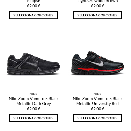
Eclipse
Light Orewood Brown
producto
producto
62.00
€
62.00
€
SELECCIONAR OPCIONES
SELECCIONAR OPCIONES
Este
Este
producto
producto
tiene
tiene
múltiples
múltiples
variantes.
variantes.
Las
Las
opciones
opciones
se
se
pueden
pueden
elegir
elegir
en
en
la
la
NIKE
NIKE
página
página
Nike Zoom Vomero 5 Black
Nike Zoom Vomero 5 Black
de
de
Metallic Dark Grey
Metallic University Red
producto
producto
62.00
€
62.00
€
SELECCIONAR OPCIONES
SELECCIONAR OPCIONES
Este
Este
producto
producto