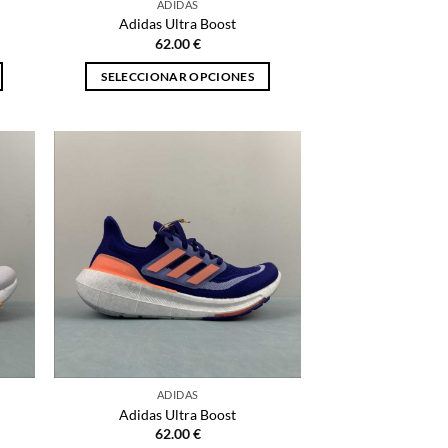
ADIDAS
de
Adidas Ultra Boost
producto
62.00
€
SELECCIONAR OPCIONES
Este
producto
tiene
múltiples
variantes.
Las
opciones
se
pueden
elegir
en
la
página
ADIDAS
de
Adidas Ultra Boost
producto
62.00
€