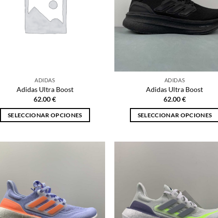
opciones
opciones
se
se
pueden
pueden
elegir
elegir
en
en
la
la
página
página
ADIDAS
ADIDAS
de
de
Adidas Ultra Boost
Adidas Ultra Boost
producto
producto
62.00
€
62.00
€
SELECCIONAR OPCIONES
SELECCIONAR OPCIONES
Este
Este
producto
producto
tiene
tiene
múltiples
múltiples
variantes.
variantes.
Las
Las
opciones
opciones
se
se
pueden
pueden