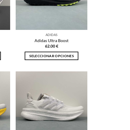
ADIDAS
Adidas Ultra Boost
62.00
€
SELECCIONAR OPCIONES
Este
producto
tiene
múltiples
variantes.
Las
opciones
se
pueden
elegir
en