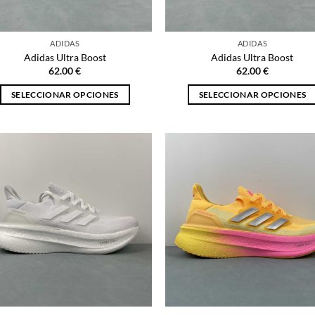
la
la
página
página
ADIDAS
ADIDAS
de
de
Adidas Ultra Boost
Adidas Ultra Boost
producto
producto
62.00
€
62.00
€
SELECCIONAR OPCIONES
SELECCIONAR OPCIONES
Este
Este
producto
producto
tiene
tiene
múltiples
múltiples
variantes.
variantes.
Las
Las
opciones
opciones
se
se
pueden
pueden
elegir
elegir
en
en
la
la
página
página