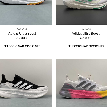
ADIDAS
ADIDAS
Adidas Ultra Boost
Adidas Ultra Boost
62.00
€
62.00
€
SELECCIONAR OPCIONES
SELECCIONAR OPCIONES
Este
Este
producto
producto
tiene
tiene
múltiples
múltiples
variantes.
variantes.
Las
Las
opciones
opciones
se
se
pueden
pueden
elegir
elegir
en
en