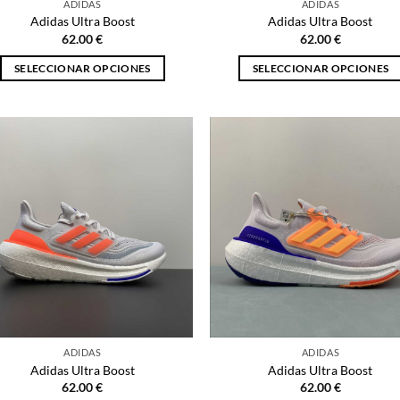
ADIDAS
ADIDAS
de
de
Adidas Ultra Boost
Adidas Ultra Boost
producto
producto
62.00
€
62.00
€
SELECCIONAR OPCIONES
SELECCIONAR OPCIONES
Este
Este
producto
producto
tiene
tiene
múltiples
múltiples
variantes.
variantes.
Las
Las
opciones
opciones
se
se
pueden
pueden
elegir
elegir
en
en
la
la
página
página
ADIDAS
ADIDAS
de
de
Adidas Ultra Boost
Adidas Ultra Boost
producto
producto
62.00
€
62.00
€