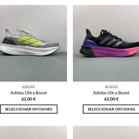
producto
producto
tiene
tiene
múltiples
múltiples
variantes.
variantes.
Las
Las
opciones
opciones
se
se
pueden
pueden
elegir
elegir
en
en
la
la
página
página
ADIDAS
ADIDAS
de
de
Adidas Ultra Boost
Adidas Ultra Boost
producto
producto
62.00
€
62.00
€
SELECCIONAR OPCIONES
SELECCIONAR OPCIONES
Este
Este
producto
producto
tiene
tiene
múltiples
múltiples