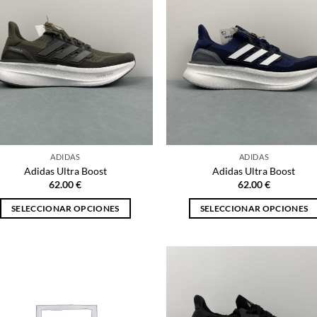
variantes.
variantes.
Las
Las
opciones
opciones
se
se
pueden
pueden
elegir
elegir
en
en
la
la
página
página
ADIDAS
ADIDAS
de
de
Adidas Ultra Boost
Adidas Ultra Boost
producto
producto
62.00
€
62.00
€
SELECCIONAR OPCIONES
SELECCIONAR OPCIONES
Este
Este
producto
producto
tiene
tiene
múltiples
múltiples
variantes.
variantes.
Las
Las