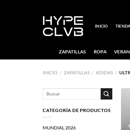
Skip
to
content
INICIO
TIEND
ZAPATILLAS
ROPA
VERAN
INICIO
/
ZAPATILLAS
/
ADIDAS
/
ULT
Buscar
por:
CATEGORÍA DE PRODUCTOS
MUNDIAL 2026