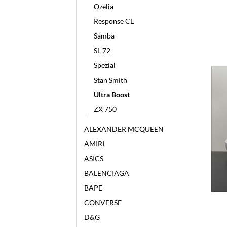
Ozelia
Response CL
Samba
SL 72
Spezial
Stan Smith
Ultra Boost
ZX 750
ALEXANDER MCQUEEN
AMIRI
ASICS
BALENCIAGA
BAPE
CONVERSE
D&G