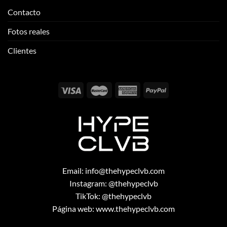
Contacto
Fotos reales
Clientes
Email:
info@thehypeclvb.com
Instagram:
@thehypeclvb
TikTok:
@thehypeclvb
Página web:
www.thehypeclvb.com