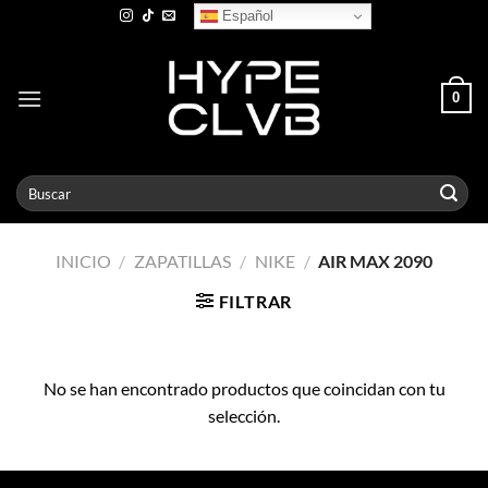
Skip
Español
to
content
0
Buscar
por:
INICIO
/
ZAPATILLAS
/
NIKE
/
AIR MAX 2090
FILTRAR
No se han encontrado productos que coincidan con tu
selección.