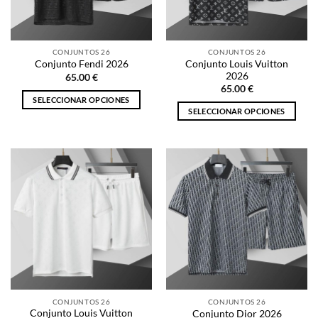
elegir
elegir
en
en
la
la
CONJUNTOS 26
CONJUNTOS 26
página
página
Conjunto Louis Vuitton
Conjunto Fendi 2026
de
de
2026
65.00
€
producto
producto
65.00
€
SELECCIONAR OPCIONES
SELECCIONAR OPCIONES
Este
Este
producto
producto
tiene
tiene
múltiples
múltiples
variantes.
variantes.
Las
Las
opciones
opciones
se
se
pueden
pueden
elegir
elegir
en
en
la
la
página
CONJUNTOS 26
CONJUNTOS 26
página
de
Conjunto Louis Vuitton
Conjunto Dior 2026