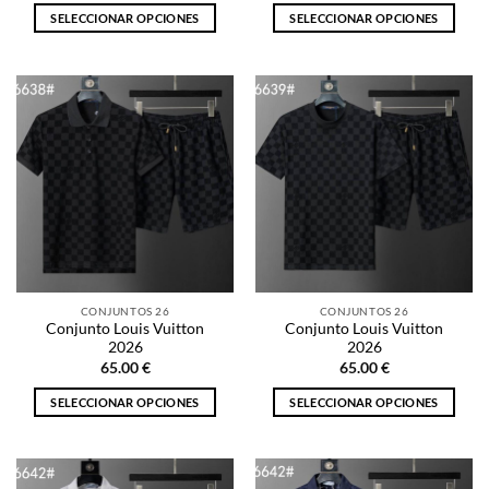
SELECCIONAR OPCIONES
SELECCIONAR OPCIONES
Este
Este
producto
producto
tiene
tiene
múltiples
múltiples
variantes.
variantes.
Las
Las
opciones
opciones
se
se
pueden
pueden
elegir
elegir
en
en
la
la
CONJUNTOS 26
CONJUNTOS 26
página
página
Conjunto Louis Vuitton
Conjunto Louis Vuitton
de
de
2026
2026
producto
producto
65.00
€
65.00
€
SELECCIONAR OPCIONES
SELECCIONAR OPCIONES
Este
Este
producto
producto
tiene
tiene