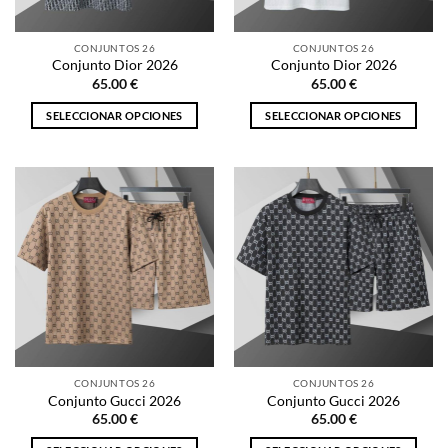
en
en
la
la
CONJUNTOS 26
CONJUNTOS 26
página
página
Conjunto Dior 2026
Conjunto Dior 2026
de
de
65.00
€
65.00
€
producto
producto
SELECCIONAR OPCIONES
SELECCIONAR OPCIONES
Este
Este
producto
producto
tiene
tiene
múltiples
múltiples
variantes.
variantes.
Las
Las
opciones
opciones
se
se
pueden
pueden
elegir
elegir
en
en
la
la
CONJUNTOS 26
CONJUNTOS 26
página
página
Conjunto Gucci 2026
Conjunto Gucci 2026
de
de
65.00
€
65.00
€
producto
producto