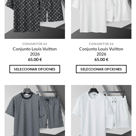
Las
Las
opciones
opciones
se
se
pueden
pueden
elegir
elegir
en
en
la
la
CONJUNTOS 26
CONJUNTOS 26
página
página
Conjunto Louis Vuitton
Conjunto Louis Vuitton
de
de
2026
2026
producto
producto
65.00
€
65.00
€
SELECCIONAR OPCIONES
SELECCIONAR OPCIONES
Este
Este
producto
producto
tiene
tiene
múltiples
múltiples
variantes.
variantes.
Las
Las
opciones
opciones
se
se
pueden
pueden
elegir
elegir