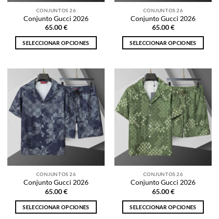
la
la
CONJUNTOS 26
CONJUNTOS 26
página
página
Conjunto Gucci 2026
Conjunto Gucci 2026
de
de
65.00
€
65.00
€
producto
producto
SELECCIONAR OPCIONES
SELECCIONAR OPCIONES
Este
Este
producto
producto
tiene
tiene
múltiples
múltiples
variantes.
variantes.
Las
Las
opciones
opciones
se
se
pueden
pueden
elegir
elegir
en
en
la
la
CONJUNTOS 26
CONJUNTOS 26
página
página
Conjunto Gucci 2026
Conjunto Gucci 2026
de
de
65.00
€
65.00
€
producto
producto
SELECCIONAR OPCIONES
SELECCIONAR OPCIONES
Este
Este