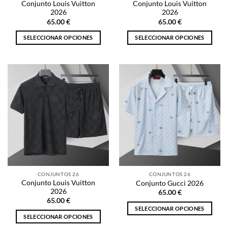
Conjunto Louis Vuitton
Conjunto Louis Vuitton
de
de
2026
2026
producto
producto
65.00
€
65.00
€
SELECCIONAR OPCIONES
SELECCIONAR OPCIONES
Este
Este
producto
producto
tiene
tiene
múltiples
múltiples
variantes.
variantes.
Las
Las
opciones
opciones
se
se
pueden
pueden
elegir
elegir
en
en
la
la
CONJUNTOS 26
CONJUNTOS 26
página
página
Conjunto Louis Vuitton
Conjunto Gucci 2026
de
de
2026
65.00
€
producto
producto
65.00
€
SELECCIONAR OPCIONES
SELECCIONAR OPCIONES
Este