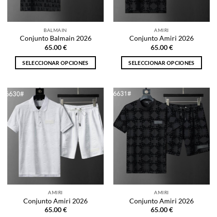
elegir
elegir
en
en
la
la
BALMAIN
AMIRI
página
página
Conjunto Balmain 2026
Conjunto Amiri 2026
de
de
65.00
€
65.00
€
producto
producto
SELECCIONAR OPCIONES
SELECCIONAR OPCIONES
Este
Este
producto
producto
tiene
tiene
múltiples
múltiples
variantes.
variantes.
Las
Las
opciones
opciones
se
se
pueden
pueden
elegir
elegir
en
en
la
la
AMIRI
AMIRI
página
página
Conjunto Amiri 2026
Conjunto Amiri 2026
de
de
65.00
€
65.00
€
producto
producto