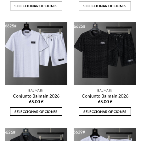
producto
producto
SELECCIONAR OPCIONES
SELECCIONAR OPCIONES
Este
Este
producto
producto
tiene
tiene
múltiples
múltiples
variantes.
variantes.
Las
Las
opciones
opciones
se
se
pueden
pueden
elegir
elegir
en
en
la
la
BALMAIN
BALMAIN
página
página
Conjunto Balmain 2026
Conjunto Balmain 2026
de
de
65.00
€
65.00
€
producto
producto
SELECCIONAR OPCIONES
SELECCIONAR OPCIONES
Este
Este
producto
producto
tiene
tiene
múltiples
múltiples