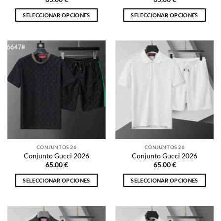
producto
producto
SELECCIONAR OPCIONES
SELECCIONAR OPCIONES
Este
Este
producto
producto
tiene
tiene
múltiples
múltiples
variantes.
variantes.
Las
Las
opciones
opciones
se
se
pueden
pueden
elegir
elegir
en
en
la
la
CONJUNTOS 26
CONJUNTOS 26
página
página
Conjunto Gucci 2026
Conjunto Gucci 2026
de
de
65.00
€
65.00
€
producto
producto
SELECCIONAR OPCIONES
SELECCIONAR OPCIONES
Este
Este
producto
producto
tiene
tiene