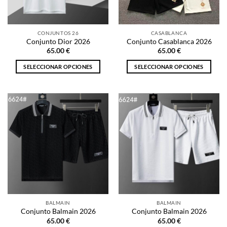
elegir
en
en
la
la
página
CONJUNTOS 26
CASABLANCA
página
de
Conjunto Dior 2026
Conjunto Casablanca 2026
de
producto
65.00
€
65.00
€
producto
SELECCIONAR OPCIONES
SELECCIONAR OPCIONES
Este
Este
producto
producto
tiene
tiene
múltiples
múltiples
variantes.
variantes.
Las
Las
opciones
opciones
se
se
pueden
pueden
elegir
elegir
en
en
la
la
BALMAIN
BALMAIN
página
página
Conjunto Balmain 2026
Conjunto Balmain 2026
de
de
65.00
€
65.00
€