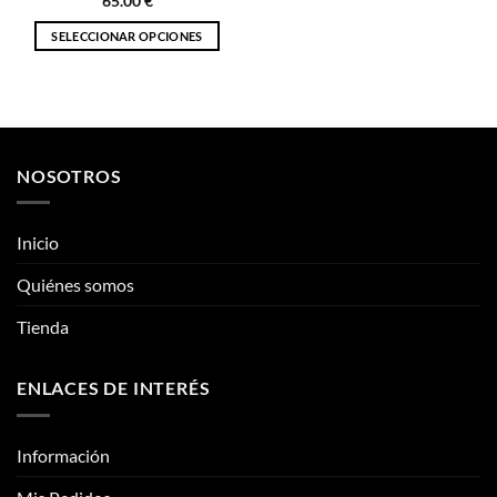
65.00
€
producto
SELECCIONAR OPCIONES
Este
producto
tiene
múltiples
variantes.
NOSOTROS
Las
opciones
se
Inicio
pueden
elegir
Quiénes somos
en
la
Tienda
página
de
ENLACES DE INTERÉS
producto
Información