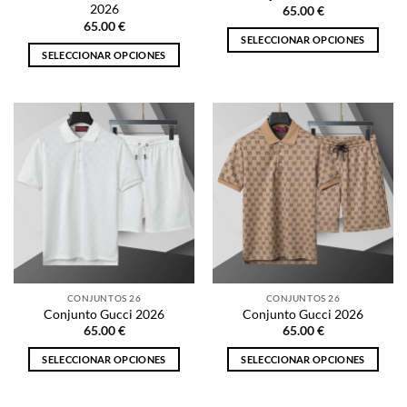
de
producto
2026
65.00
€
producto
65.00
€
SELECCIONAR OPCIONES
SELECCIONAR OPCIONES
Este
Este
producto
producto
tiene
tiene
múltiples
múltiples
variantes.
variantes.
Las
Las
opciones
opciones
se
se
pueden
pueden
elegir
elegir
en
en
la
la
página
CONJUNTOS 26
CONJUNTOS 26
página
de
Conjunto Gucci 2026
Conjunto Gucci 2026
de
producto
65.00
€
65.00
€
producto
SELECCIONAR OPCIONES
SELECCIONAR OPCIONES
Este
Este
producto
producto