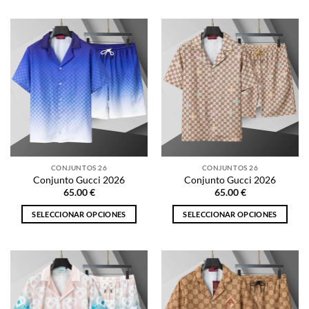
producto
producto
tiene
tiene
múltiples
múltiples
variantes.
variantes.
Las
Las
opciones
opciones
se
se
pueden
pueden
elegir
elegir
en
en
la
la
CONJUNTOS 26
CONJUNTOS 26
página
página
Conjunto Gucci 2026
Conjunto Gucci 2026
de
de
65.00
€
65.00
€
producto
producto
SELECCIONAR OPCIONES
SELECCIONAR OPCIONES
Este
Este
producto
producto
tiene
tiene
múltiples
múltiples
variantes.
variantes.
Las
Las