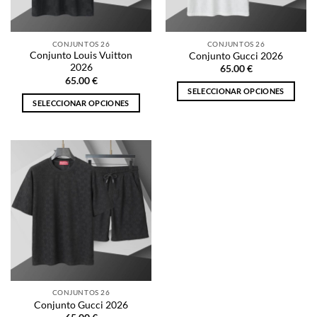
elegir
en
en
la
la
página
CONJUNTOS 26
CONJUNTOS 26
página
de
Conjunto Louis Vuitton
Conjunto Gucci 2026
de
producto
2026
65.00
€
producto
65.00
€
SELECCIONAR OPCIONES
SELECCIONAR OPCIONES
Este
Este
producto
producto
tiene
tiene
múltiples
múltiples
variantes.
variantes.
Las
Las
opciones
opciones
se
se
pueden
pueden
elegir
elegir
en
en
la
la
página
CONJUNTOS 26
página
de
Conjunto Gucci 2026
de
producto