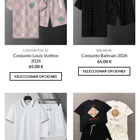
CONJUNTOS 26
BALMAIN
Conjunto Louis Vuitton
Conjunto Balmain 2026
2026
65.00
€
65.00
€
SELECCIONAR OPCIONES
SELECCIONAR OPCIONES
Este
Este
producto
producto
tiene
tiene
múltiples
múltiples
variantes.
variantes.
Las
Las
opciones
opciones
se
se
pueden
pueden
elegir