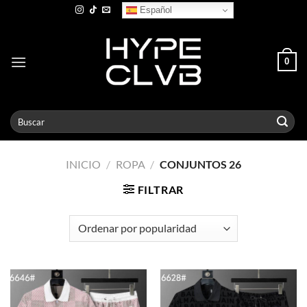
Skip
Español
to
content
0
Buscar
por:
INICIO
/
ROPA
/
CONJUNTOS 26
FILTRAR