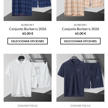
se
se
pueden
pueden
elegir
elegir
en
en
la
la
BURBERRY
BURBERRY
página
página
Conjunto Burberry 2026
Conjunto Burberry 2026
de
de
65.00
€
65.00
€
producto
producto
SELECCIONAR OPCIONES
SELECCIONAR OPCIONES
Este
Este
producto
producto
tiene
tiene
múltiples
múltiples
variantes.
variantes.
Las
Las
opciones
opciones
se
se
pueden
pueden
elegir
elegir
en
en
la
la
CONJUNTOS 26
CONJUNTOS 26
página
página