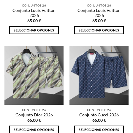
la
la
CONJUNTOS 26
CONJUNTOS 26
página
página
Conjunto Louis Vuitton
Conjunto Louis Vuitton
de
de
2026
2026
producto
producto
65.00
€
65.00
€
SELECCIONAR OPCIONES
SELECCIONAR OPCIONES
Este
Este
producto
producto
tiene
tiene
múltiples
múltiples
variantes.
variantes.
Las
Las
opciones
opciones
se
se
pueden
pueden
elegir
elegir
en
en
la
la
CONJUNTOS 26
CONJUNTOS 26
página
página
Conjunto Dior 2026
Conjunto Gucci 2026
de
de
65.00
€
65.00
€
producto
producto
SELECCIONAR OPCIONES
SELECCIONAR OPCIONES