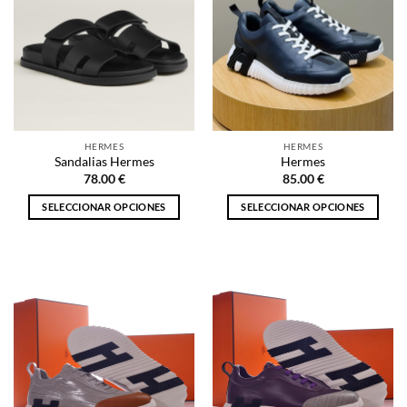
HERMES
HERMES
Sandalias Hermes
Hermes
78.00
€
85.00
€
SELECCIONAR OPCIONES
SELECCIONAR OPCIONES
Este
Este
producto
producto
tiene
tiene
múltiples
múltiples
variantes.
variantes.
Las
Las
opciones
opciones
se
se
pueden
pueden
elegir
elegir