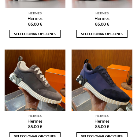
en
en
la
la
HERMES
HERMES
página
página
Hermes
Hermes
de
de
85.00
€
85.00
€
producto
producto
SELECCIONAR OPCIONES
SELECCIONAR OPCIONES
Este
Este
producto
producto
tiene
tiene
múltiples
múltiples
variantes.
variantes.
Las
Las
opciones
opciones
se
se
pueden
pueden
elegir
elegir
en
en
la
la
HERMES
HERMES
página
página
Hermes
Hermes
de
de
85.00
€
85.00
€
producto
producto
SELECCIONAR OPCIONES
SELECCIONAR OPCIONES