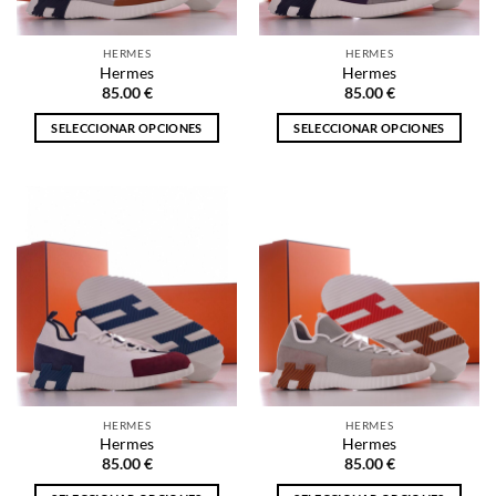
en
en
la
la
HERMES
HERMES
página
página
Hermes
Hermes
de
de
85.00
€
85.00
€
producto
producto
SELECCIONAR OPCIONES
SELECCIONAR OPCIONES
Este
Este
producto
producto
tiene
tiene
múltiples
múltiples
variantes.
variantes.
Las
Las
opciones
opciones
se
se
pueden
pueden
elegir
elegir
en
en
la
la
HERMES
HERMES
página
página
Hermes
Hermes
de
de
85.00
€
85.00
€
producto
producto