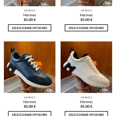
en
en
la
la
HERMES
HERMES
página
página
Hermes
Hermes
de
de
85.00
€
85.00
€
producto
producto
SELECCIONAR OPCIONES
SELECCIONAR OPCIONES
Este
Este
producto
producto
tiene
tiene
múltiples
múltiples
variantes.
variantes.
Las
Las
opciones
opciones
se
se
pueden
pueden
elegir
elegir
en
en
la
la
HERMES
HERMES
página
página
Hermes
Hermes
de
de
85.00
€
85.00
€
producto
producto
SELECCIONAR OPCIONES
SELECCIONAR OPCIONES