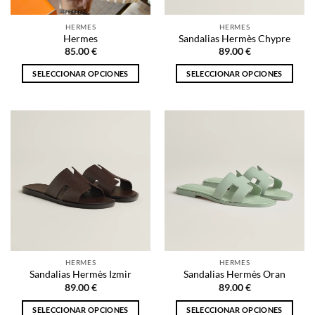
en
en
la
la
HERMES
HERMES
página
página
Hermes
Sandalias Hermès Chypre
de
de
85.00
€
89.00
€
producto
producto
SELECCIONAR OPCIONES
SELECCIONAR OPCIONES
Este
Este
producto
producto
tiene
tiene
múltiples
múltiples
variantes.
variantes.
Las
Las
opciones
opciones
se
se
pueden
pueden
elegir
elegir
en
en
la
la
HERMES
HERMES
página
página
Sandalias Hermès Izmir
Sandalias Hermès Oran
de
de
89.00
€
89.00
€
producto
producto
SELECCIONAR OPCIONES
SELECCIONAR OPCIONES