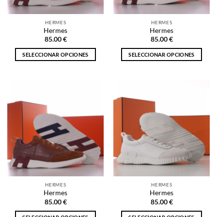
en
en
la
la
HERMES
HERMES
página
página
Hermes
Hermes
de
de
85.00
€
85.00
€
producto
producto
SELECCIONAR OPCIONES
SELECCIONAR OPCIONES
Este
Este
producto
producto
tiene
tiene
múltiples
múltiples
variantes.
variantes.
Las
Las
opciones
opciones
se
se
pueden
pueden
elegir
elegir
en
en
la
la
HERMES
HERMES
página
página
Hermes
Hermes
de
de
85.00
€
85.00
€
producto
producto