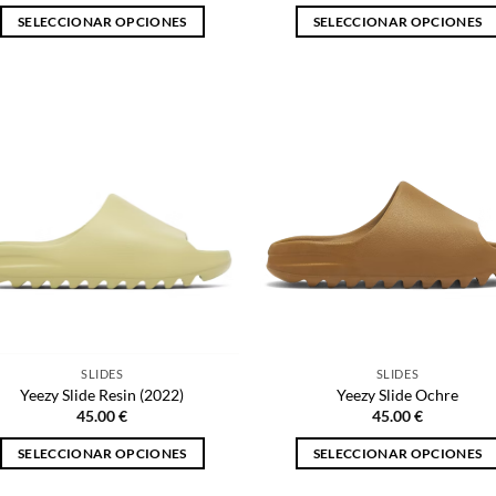
SELECCIONAR OPCIONES
SELECCIONAR OPCIONES
Este
Este
producto
producto
tiene
tiene
múltiples
múltiples
variantes.
variantes.
Las
Las
opciones
opciones
se
se
pueden
pueden
elegir
elegir
en
en
la
la
página
página
SLIDES
SLIDES
de
de
Yeezy Slide Resin (2022)
Yeezy Slide Ochre
producto
producto
45.00
€
45.00
€
SELECCIONAR OPCIONES
SELECCIONAR OPCIONES
Este
Este