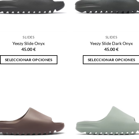
SLIDES
SLIDES
Yeezy Slide Onyx
Yeezy Slide Dark Onyx
45.00
€
45.00
€
SELECCIONAR OPCIONES
SELECCIONAR OPCIONES
Este
Este
producto
producto
tiene
tiene
múltiples
múltiples
variantes.
variantes.
Las
Las
opciones
opciones
se
se
pueden
pueden
elegir
elegir
en
en