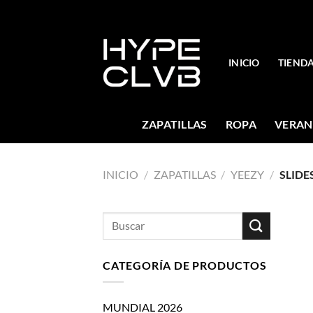
Skip
to
content
INICIO
TIEND
ZAPATILLAS
ROPA
VERAN
INICIO
/
ZAPATILLAS
/
YEEZY
/
SLIDE
Buscar
por:
CATEGORÍA DE PRODUCTOS
MUNDIAL 2026