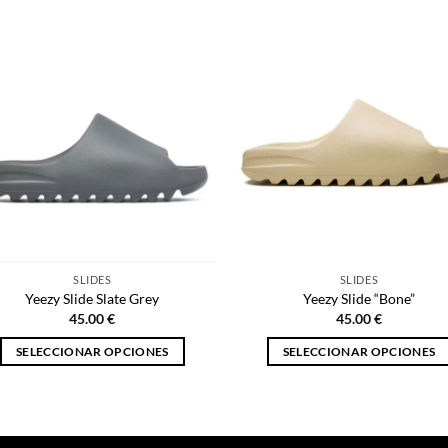
producto
producto
tiene
tiene
múltiples
múltiples
variantes.
variantes.
Las
Las
opciones
opciones
se
se
pueden
pueden
elegir
elegir
en
en
la
la
página
página
SLIDES
SLIDES
de
de
Yeezy Slide Slate Grey
Yeezy Slide “Bone”
producto
producto
45.00
€
45.00
€
SELECCIONAR OPCIONES
SELECCIONAR OPCIONES
Este
Este
producto
producto
tiene
tiene
múltiples
múltiples