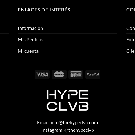
variantes.
variantes.
ENLACES DE INTERÉS
CO
Las
Las
opciones
opciones
se
se
Información
Con
pueden
pueden
Mis Pedidos
Foto
elegir
elegir
en
en
Mi cuenta
Clie
la
la
página
página
de
de
producto
producto
Email:
info@thehypeclvb.com
Instagram:
@thehypeclvb