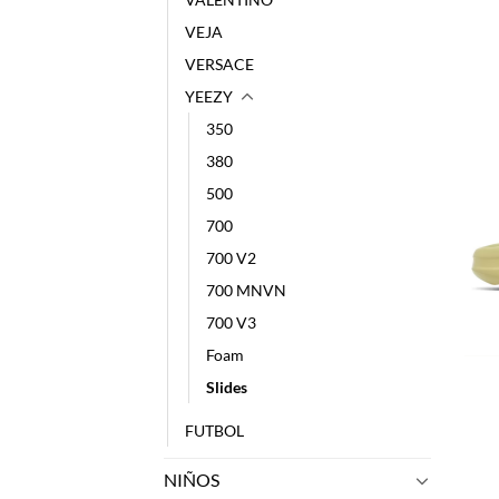
VEJA
VERSACE
YEEZY
350
380
500
700
700 V2
700 MNVN
700 V3
Foam
Slides
FUTBOL
NIÑOS