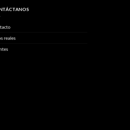
NTÁCTANOS
tacto
s reales
ntes