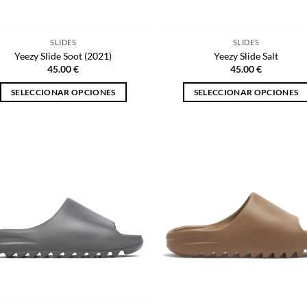
la
la
página
página
SLIDES
SLIDES
de
de
Yeezy Slide Soot (2021)
Yeezy Slide Salt
producto
producto
45.00
€
45.00
€
SELECCIONAR OPCIONES
SELECCIONAR OPCIONES
Este
Este
producto
producto
tiene
tiene
múltiples
múltiples
variantes.
variantes.
Las
Las
opciones
opciones
se
se
pueden
pueden
elegir
elegir
en
en
la
la
página
página