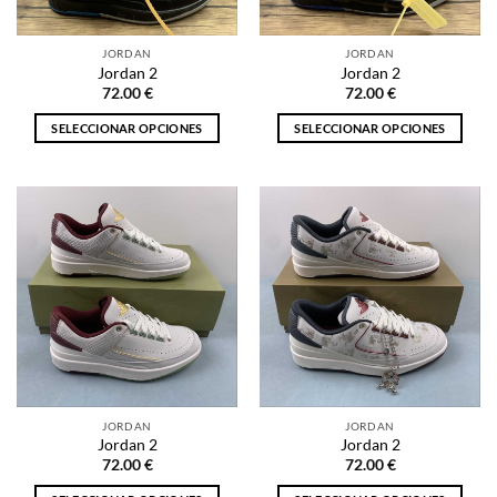
en
en
la
la
JORDAN
JORDAN
página
página
Jordan 2
Jordan 2
de
de
72.00
€
72.00
€
producto
producto
SELECCIONAR OPCIONES
SELECCIONAR OPCIONES
Este
Este
producto
producto
tiene
tiene
múltiples
múltiples
variantes.
variantes.
Las
Las
opciones
opciones
se
se
pueden
pueden
elegir
elegir
en
en
la
la
JORDAN
JORDAN
página
página
Jordan 2
Jordan 2
de
de
72.00
€
72.00
€
producto
producto