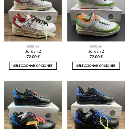
JORDAN
JORDAN
Jordan 2
Jordan 2
72.00
€
72.00
€
SELECCIONAR OPCIONES
SELECCIONAR OPCIONES
Este
Este
producto
producto
tiene
tiene
múltiples
múltiples
variantes.
variantes.
Las
Las
opciones
opciones
se
se
pueden
pueden
elegir
elegir