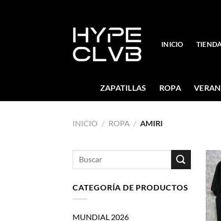
Skip
to
content
INICIO
TIEND
ZAPATILLAS
ROPA
VERAN
INICIO
/
ROPA
/
AMIRI
Buscar
por:
CATEGORÍA DE PRODUCTOS
MUNDIAL 2026