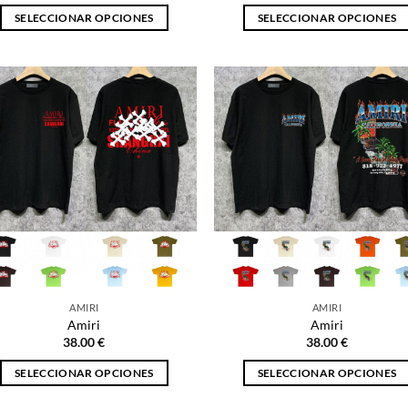
SELECCIONAR OPCIONES
SELECCIONAR OPCIONES
Este
Este
producto
producto
tiene
tiene
múltiples
múltiples
variantes.
variantes.
Las
Las
opciones
opciones
se
se
pueden
pueden
elegir
elegir
en
en
la
la
página
página
AMIRI
AMIRI
de
de
Amiri
Amiri
producto
producto
38.00
€
38.00
€
SELECCIONAR OPCIONES
SELECCIONAR OPCIONES
Este
Este