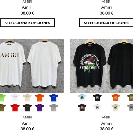
AMIRI
AMIRI
de
de
Amiri
Amiri
producto
producto
38.00
€
38.00
€
SELECCIONAR OPCIONES
SELECCIONAR OPCIONES
Este
Este
producto
producto
tiene
tiene
múltiples
múltiples
variantes.
variantes.
Las
Las
opciones
opciones
se
se
pueden
pueden
elegir
elegir
en
en
la
la
página
página
AMIRI
AMIRI
de
de
Amiri
Amiri
producto
producto
38.00
€
38.00
€