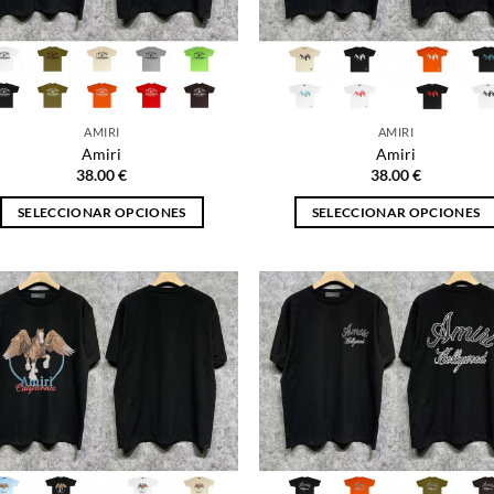
AMIRI
AMIRI
Amiri
Amiri
38.00
€
38.00
€
SELECCIONAR OPCIONES
SELECCIONAR OPCIONES
Este
Este
producto
producto
tiene
tiene
múltiples
múltiples
variantes.
variantes.
Las
Las
opciones
opciones
se
se
pueden
pueden
elegir
elegir
en
en