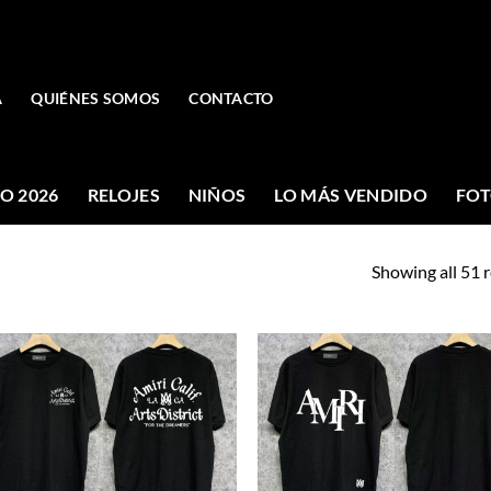
A
QUIÉNES SOMOS
CONTACTO
O 2026
RELOJES
NIÑOS
LO MÁS VENDIDO
FOT
Showing all 51 r