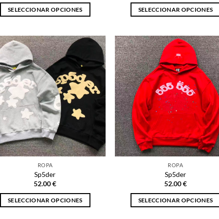
SELECCIONAR OPCIONES
SELECCIONAR OPCIONES
Este
Este
producto
producto
tiene
tiene
múltiples
múltiples
variantes.
variantes.
Las
Las
opciones
opciones
se
se
pueden
pueden
elegir
elegir
en
en
la
la
página
página
ROPA
ROPA
de
de
Sp5der
Sp5der
producto
producto
52.00
€
52.00
€
SELECCIONAR OPCIONES
SELECCIONAR OPCIONES
Este
Este