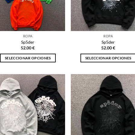
ROPA
ROPA
Sp5der
Sp5der
52.00
€
52.00
€
SELECCIONAR OPCIONES
SELECCIONAR OPCIONES
Este
Este
producto
producto
tiene
tiene
múltiples
múltiples
variantes.
variantes.
Las
Las
opciones
opciones
se
se
pueden
pueden
elegir
elegir
en
en