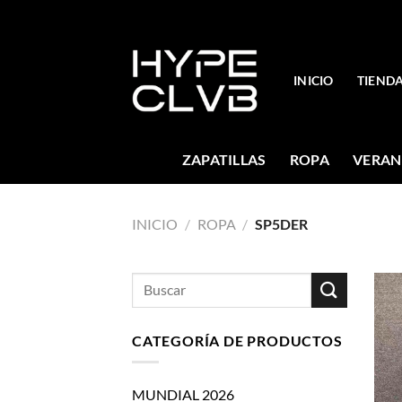
Skip
to
content
INICIO
TIEND
ZAPATILLAS
ROPA
VERAN
INICIO
/
ROPA
/
SP5DER
Buscar
por:
CATEGORÍA DE PRODUCTOS
MUNDIAL 2026