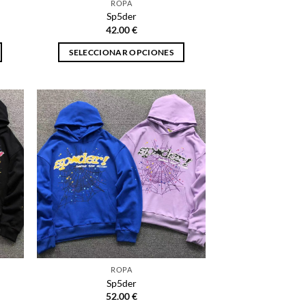
ROPA
de
Sp5der
producto
42.00
€
SELECCIONAR OPCIONES
Este
producto
tiene
múltiples
variantes.
Las
opciones
se
pueden
elegir
en
la
página
ROPA
de
Sp5der
producto
52.00
€