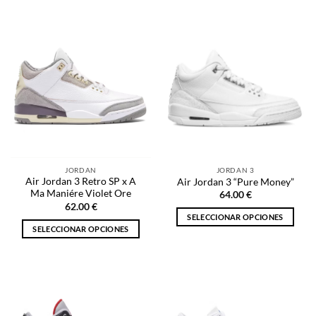
producto
tiene
tiene
múltiples
múltiples
variantes.
variantes.
Las
Las
opciones
opciones
se
se
pueden
pueden
elegir
elegir
en
en
la
la
página
JORDAN
JORDAN 3
página
de
Air Jordan 3 Retro SP x A
Air Jordan 3 “Pure Money”
de
producto
Ma Maniére Violet Ore
64.00
€
producto
62.00
€
SELECCIONAR OPCIONES
SELECCIONAR OPCIONES
Este
Este
producto
producto
tiene
tiene
múltiples
múltiples
variantes.
variantes.
Las