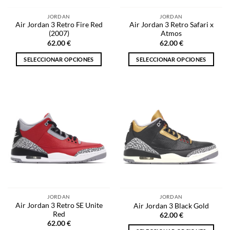
la
la
JORDAN
JORDAN
página
página
Air Jordan 3 Retro Fire Red
Air Jordan 3 Retro Safari x
de
de
(2007)
Atmos
producto
producto
62.00
€
62.00
€
SELECCIONAR OPCIONES
SELECCIONAR OPCIONES
Este
Este
producto
producto
tiene
tiene
múltiples
múltiples
variantes.
variantes.
Las
Las
opciones
opciones
se
se
pueden
pueden
elegir
elegir
en
en
la
la
JORDAN
JORDAN
página
página
Air Jordan 3 Retro SE Unite
Air Jordan 3 Black Gold
de
de
Red
62.00
€
producto
producto
62.00
€