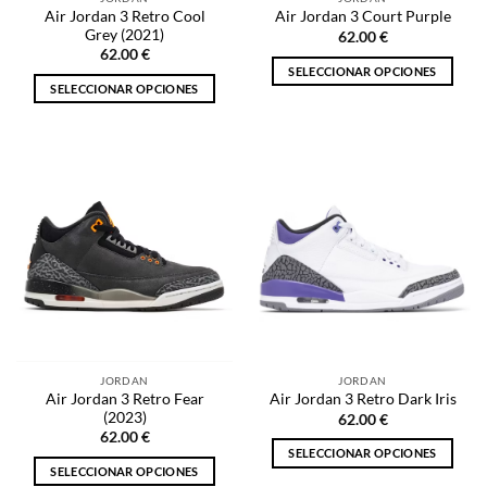
página
de
Air Jordan 3 Retro Cool
Air Jordan 3 Court Purple
de
producto
Grey (2021)
62.00
€
producto
62.00
€
SELECCIONAR OPCIONES
SELECCIONAR OPCIONES
Este
Este
producto
producto
tiene
tiene
múltiples
múltiples
variantes.
variantes.
Las
Las
opciones
opciones
se
se
pueden
pueden
elegir
elegir
en
en
la
la
página
JORDAN
JORDAN
página
de
Air Jordan 3 Retro Fear
Air Jordan 3 Retro Dark Iris
de
producto
(2023)
62.00
€
producto
62.00
€
SELECCIONAR OPCIONES
SELECCIONAR OPCIONES
Este