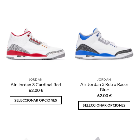
Este
producto
producto
tiene
tiene
múltiples
múltiples
variantes.
variantes.
Las
Las
opciones
opciones
se
se
pueden
pueden
elegir
elegir
en
en
la
la
página
JORDAN
JORDAN
página
de
Air Jordan 3 Retro Racer
Air Jordan 3 Cardinal Red
de
producto
Blue
62.00
€
producto
62.00
€
SELECCIONAR OPCIONES
SELECCIONAR OPCIONES
Este
Este
producto
producto
tiene
tiene
múltiples
múltiples
variantes.
variantes.