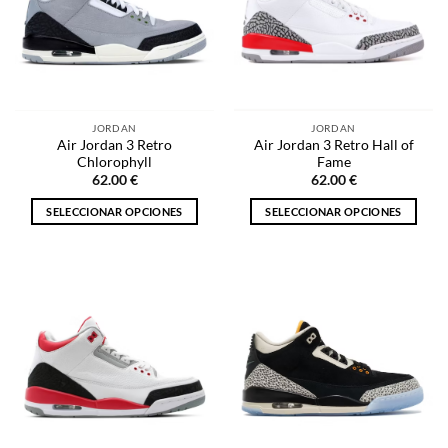
opciones
pueden
se
elegir
pueden
en
elegir
la
en
página
la
de
JORDAN
JORDAN
página
producto
Air Jordan 3 Retro
Air Jordan 3 Retro Hall of
de
Chlorophyll
Fame
producto
62.00
€
62.00
€
SELECCIONAR OPCIONES
SELECCIONAR OPCIONES
Este
Este
producto
producto
tiene
tiene
múltiples
múltiples
variantes.
variantes.
Las
Las
opciones
opciones
se
se
pueden
pueden
elegir
elegir
en
en