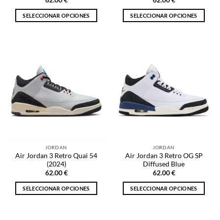
62.00
€
62.00
€
SELECCIONAR OPCIONES
SELECCIONAR OPCIONES
Este
Este
producto
producto
tiene
tiene
múltiples
múltiples
variantes.
variantes.
Las
Las
opciones
opciones
se
se
pueden
pueden
elegir
elegir
en
en
la
la
JORDAN
JORDAN
página
página
Air Jordan 3 Retro Quai 54
Air Jordan 3 Retro OG SP
de
de
(2024)
Diffused Blue
producto
producto
62.00
€
62.00
€
SELECCIONAR OPCIONES
SELECCIONAR OPCIONES
Este
Este
producto
producto