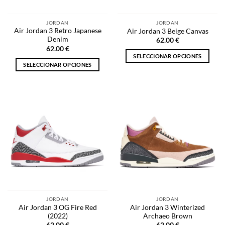
en
en
la
la
JORDAN
JORDAN
página
página
Air Jordan 3 Retro Japanese
Air Jordan 3 Beige Canvas
de
de
Denim
62.00
€
producto
producto
62.00
€
SELECCIONAR OPCIONES
SELECCIONAR OPCIONES
Este
Este
producto
producto
tiene
tiene
múltiples
múltiples
variantes.
variantes.
Las
Las
opciones
opciones
se
se
pueden
pueden
elegir
elegir
en
en
la
la
página
JORDAN
JORDAN
página
de
Air Jordan 3 OG Fire Red
Air Jordan 3 Winterized
de
producto
(2022)
Archaeo Brown
producto