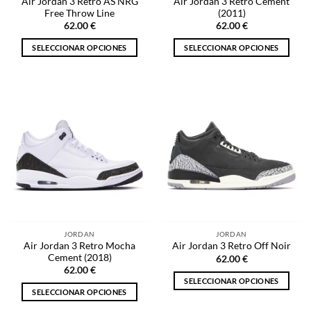
Air Jordan 3 Retro AS NRG
Air Jordan 3 Retro Cement
de
producto
Free Throw Line
(2011)
producto
62.00
€
62.00
€
SELECCIONAR OPCIONES
SELECCIONAR OPCIONES
Este
Este
producto
producto
tiene
tiene
múltiples
múltiples
variantes.
variantes.
Las
Las
opciones
opciones
se
se
pueden
pueden
elegir
elegir
en
en
la
la
JORDAN
JORDAN
página
página
Air Jordan 3 Retro Mocha
Air Jordan 3 Retro Off Noir
de
de
Cement (2018)
62.00
€
producto
producto
62.00
€
SELECCIONAR OPCIONES
SELECCIONAR OPCIONES
Este
Este
producto