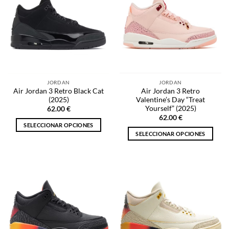
JORDAN
JORDAN
Air Jordan 3 Retro Black Cat
Air Jordan 3 Retro
(2025)
Valentine’s Day “Treat
Yourself” (2025)
62.00
€
62.00
€
SELECCIONAR OPCIONES
SELECCIONAR OPCIONES
Este
Este
producto
producto
tiene
tiene
múltiples
múltiples
variantes.
variantes.
Las
Las
opciones
opciones
se
se
pueden