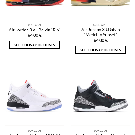
pueden
elegir
elegir
en
en
la
la
página
JORDAN
JORDAN 3
página
de
Air Jordan 3 J.Balvin
Air Jordan 3 x J.Balvin “Rio”
de
producto
“Medellín Sunset”
64.00
€
producto
64.00
€
SELECCIONAR OPCIONES
SELECCIONAR OPCIONES
Este
Este
producto
producto
tiene
tiene
múltiples
múltiples
variantes.
variantes.
Las
Las
opciones
opciones
se
se
pueden
pueden
elegir
elegir
en
en
la
la
página
JORDAN
JORDAN
página
de