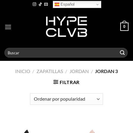
Skip
Español
to
content
0
Buscar
por:
INICIO
/
ZAPATILLAS
/
JORDAN
/
JORDAN 3
FILTRAR