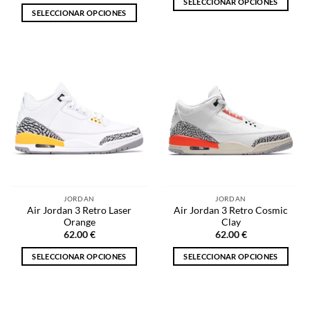
SELECCIONAR OPCIONES
SELECCIONAR OPCIONES
Este
Este
producto
producto
tiene
tiene
múltiples
múltiples
variantes.
variantes.
Las
Las
opciones
opciones
se
se
pueden
pueden
elegir
elegir
en
en
la
la
página
JORDAN
JORDAN
página
de
Air Jordan 3 Retro Laser
Air Jordan 3 Retro Cosmic
de
producto
Orange
Clay
producto
62.00
€
62.00
€
SELECCIONAR OPCIONES
SELECCIONAR OPCIONES
Este
Este
producto
producto
tiene
tiene