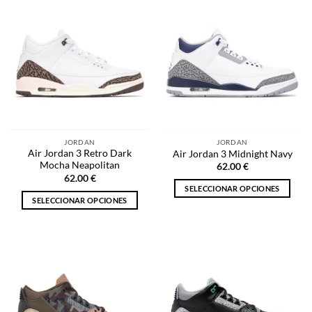
tiene
tiene
múltiples
múltiples
variantes.
variantes.
Las
Las
opciones
opciones
se
se
pueden
pueden
elegir
elegir
en
en
la
la
JORDAN
JORDAN
página
página
Air Jordan 3 Retro Dark
Air Jordan 3 Midnight Navy
de
de
Mocha Neapolitan
62.00
€
producto
producto
62.00
€
SELECCIONAR OPCIONES
SELECCIONAR OPCIONES
Este
Este
producto
producto
tiene
tiene
múltiples
múltiples
variantes.
variantes.
Las
Las
opciones
opciones
se