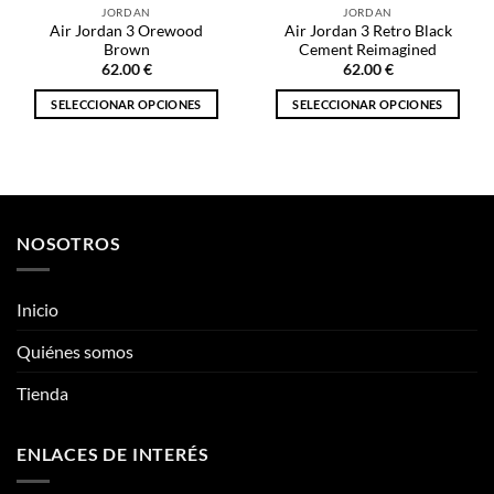
página
JORDAN
JORDAN
página
de
Air Jordan 3 Orewood
Air Jordan 3 Retro Black
de
producto
Brown
Cement Reimagined
producto
62.00
€
62.00
€
SELECCIONAR OPCIONES
SELECCIONAR OPCIONES
Este
Este
producto
producto
tiene
tiene
múltiples
múltiples
variantes.
variantes.
NOSOTROS
Las
Las
opciones
opciones
se
se
Inicio
pueden
pueden
elegir
elegir
Quiénes somos
en
en
la
la
Tienda
página
página
de
de
ENLACES DE INTERÉS
producto
producto