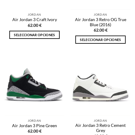
en
la
la
página
JORDAN
JORDAN
página
de
Air Jordan 3 Retro OG True
Air Jordan 3 Craft Ivory
de
producto
Blue (2016)
62.00
€
producto
62.00
€
SELECCIONAR OPCIONES
SELECCIONAR OPCIONES
Este
Este
producto
producto
tiene
tiene
múltiples
múltiples
variantes.
variantes.
Las
Las
opciones
opciones
se
se
pueden
pueden
elegir
elegir
en
en
la
la
página
JORDAN
JORDAN
página
de
Air Jordan 3 Retro Cement
Air Jordan 3 Pine Green
de
producto
Grey
62.00
€