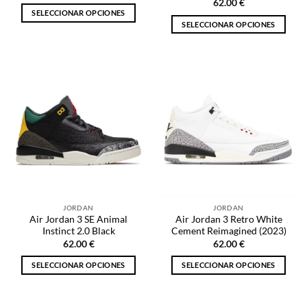
producto
62.00
€
SELECCIONAR OPCIONES
SELECCIONAR OPCIONES
Este
Este
producto
producto
tiene
tiene
múltiples
múltiples
variantes.
variantes.
Las
Las
opciones
opciones
se
se
pueden
pueden
elegir
elegir
en
en
la
la
página
JORDAN
JORDAN
página
de
Air Jordan 3 SE Animal
Air Jordan 3 Retro White
de
producto
Instinct 2.0 Black
Cement Reimagined (2023)
producto
62.00
€
62.00
€
SELECCIONAR OPCIONES
SELECCIONAR OPCIONES
Este
Este
producto
producto