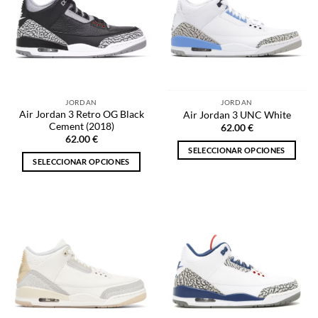
Las
opciones
opciones
se
se
pueden
pueden
elegir
elegir
en
en
la
la
página
JORDAN
JORDAN
página
de
Air Jordan 3 Retro OG Black
Air Jordan 3 UNC White
de
producto
Cement (2018)
62.00
€
producto
62.00
€
SELECCIONAR OPCIONES
SELECCIONAR OPCIONES
Este
Este
producto
producto
tiene
tiene
múltiples
múltiples
variantes.
variantes.
Las
Las
opciones
opciones
se
se
pueden
pueden
elegir
elegir
en