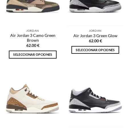
se
pueden
pueden
elegir
elegir
en
en
la
la
página
JORDAN
JORDAN
página
de
Air Jordan 3 Camo Green
Air Jordan 3 Green Glow
de
producto
Brown
62.00
€
producto
62.00
€
SELECCIONAR OPCIONES
SELECCIONAR OPCIONES
Este
Este
producto
producto
tiene
tiene
múltiples
múltiples
variantes.
variantes.
Las
Las
opciones
opciones
se
se
pueden
pueden
elegir
elegir
en
en
la
la