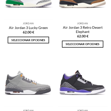
pueden
pueden
elegir
elegir
en
en
la
la
página
JORDAN
JORDAN
página
de
Air Jordan 3 Retro Desert
Air Jordan 3 Lucky Green
de
producto
Elephant
62.00
€
producto
62.00
€
SELECCIONAR OPCIONES
SELECCIONAR OPCIONES
Este
Este
producto
producto
tiene
tiene
múltiples
múltiples
variantes.
variantes.
Las
Las
opciones
opciones
se
se
pueden
pueden
elegir
elegir
en
en
la
la
página
JORDAN
JORDAN