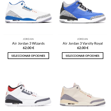
Las
Las
opciones
opciones
se
se
pueden
pueden
elegir
elegir
en
en
la
la
página
JORDAN
JORDAN
página
de
Air Jordan 3 Wizards
Air Jordan 3 Varsity Royal
de
producto
62.00
€
62.00
€
producto
SELECCIONAR OPCIONES
SELECCIONAR OPCIONES
Este
Este
producto
producto
tiene
tiene
múltiples
múltiples
variantes.
variantes.
Las
Las
opciones
opciones
se
se
pueden
pueden
elegir
elegir