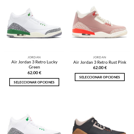
múltiples
múltiples
variantes.
variantes.
Las
Las
opciones
opciones
se
se
pueden
pueden
elegir
elegir
en
en
la
la
JORDAN
JORDAN
página
página
Air Jordan 3 Retro Lucky
Air Jordan 3 Retro Rust Pink
de
de
Green
62.00
€
producto
producto
62.00
€
SELECCIONAR OPCIONES
SELECCIONAR OPCIONES
Este
Este
producto
producto
tiene
tiene
múltiples
múltiples
variantes.
variantes.
Las
Las
opciones
opciones
se
se