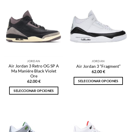
tiene
tiene
múltiples
múltiples
variantes.
variantes.
Las
Las
opciones
opciones
se
se
pueden
pueden
elegir
elegir
en
en
la
la
JORDAN
JORDAN
página
página
Air Jordan 3 Retro OG SP A
Air Jordan 3 “Fragment”
de
de
Ma Maniére Black Violet
62.00
€
producto
producto
Ore
SELECCIONAR OPCIONES
62.00
€
Este
SELECCIONAR OPCIONES
producto
Este
tiene
producto
múltiples
tiene
variantes.
múltiples
Las
variantes.
opciones
Las
se