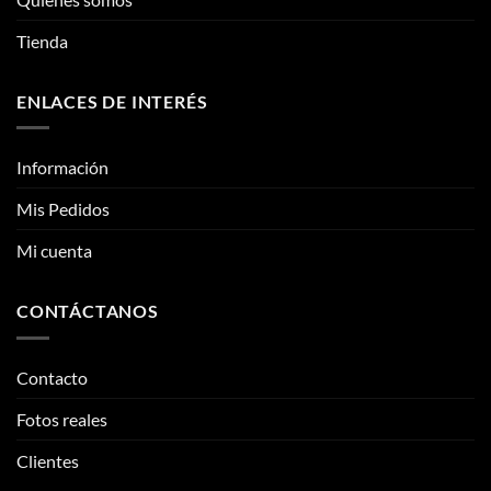
en
la
Tienda
página
de
ENLACES DE INTERÉS
producto
Información
Mis Pedidos
Mi cuenta
CONTÁCTANOS
Contacto
Fotos reales
Clientes