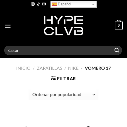
Skip
Español
to
content
0
Buscar
por:
INICIO
/
ZAPATILLAS
/
NIKE
/
VOMERO 17
FILTRAR