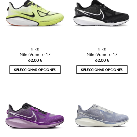
NIKE
NIKE
Nike Vomero 17
Nike Vomero 17
62.00
€
62.00
€
SELECCIONAR OPCIONES
SELECCIONAR OPCIONES
Este
Este
producto
producto
tiene
tiene
múltiples
múltiples
variantes.
variantes.
Las
Las
opciones
opciones
se
se
pueden
pueden
elegir
elegir