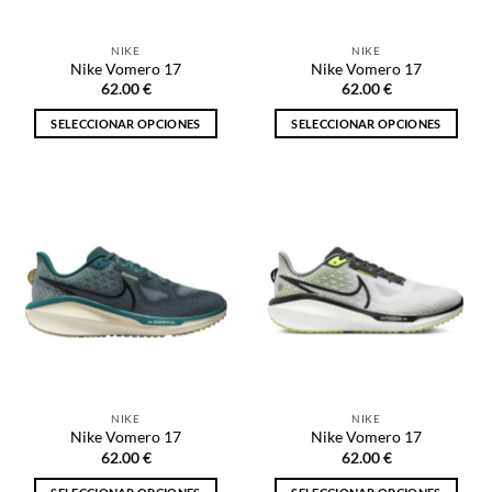
en
en
la
la
NIKE
NIKE
página
página
Nike Vomero 17
Nike Vomero 17
de
de
62.00
€
62.00
€
producto
producto
SELECCIONAR OPCIONES
SELECCIONAR OPCIONES
Este
Este
producto
producto
tiene
tiene
múltiples
múltiples
variantes.
variantes.
Las
Las
opciones
opciones
se
se
pueden
pueden
elegir
elegir
en
en
la
la
NIKE
NIKE
página
página
Nike Vomero 17
Nike Vomero 17
de
de
62.00
€
62.00
€
producto
producto