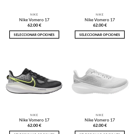
en
en
la
la
NIKE
NIKE
página
página
Nike Vomero 17
Nike Vomero 17
de
de
62.00
€
62.00
€
producto
producto
SELECCIONAR OPCIONES
SELECCIONAR OPCIONES
Este
Este
producto
producto
tiene
tiene
múltiples
múltiples
variantes.
variantes.
Las
Las
opciones
opciones
se
se
pueden
pueden
elegir
elegir
en
en
la
la
NIKE
NIKE
página
página
Nike Vomero 17
Nike Vomero 17
de
de
62.00
€
62.00
€
producto
producto