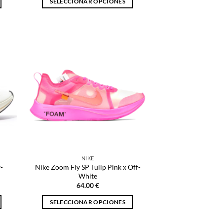
SELECCIONAR OPCIONES
Este
producto
tiene
múltiples
variantes.
Las
opciones
se
pueden
elegir
en
la
página
NIKE
de
-
Nike Zoom Fly SP Tulip Pink x Off-
producto
White
64.00
€
SELECCIONAR OPCIONES
Este