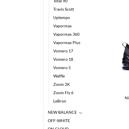
Total 90
Travis Scott
Uptempo
Vapormax
Vapormax 360
Vapormax Plus
Vomero 17
Vomero 18
Vomero 5
Waffle
Zoom 2K
Zoom Fly 6
Ni
LeBron
NEW BALANCE
OFF-WHITE
ON CLOUD