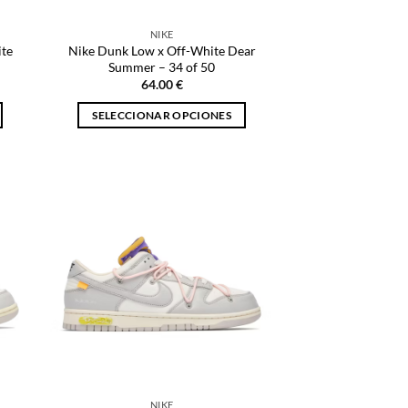
página
de
NIKE
producto
ite
Nike Dunk Low x Off-White Dear
Summer – 34 of 50
64.00
€
SELECCIONAR OPCIONES
Este
producto
tiene
múltiples
variantes.
Las
opciones
se
pueden
elegir
en
la
página
NIKE