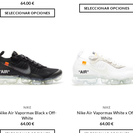
64.00
€
SELECCIONAR OPCIONES
SELECCIONAR OPCIONES
Este
Este
producto
producto
tiene
tiene
múltiples
múltiples
variantes.
variantes.
Las
Las
opciones
opciones
se
se
pueden
pueden
elegir
elegir
en
en
la
la
página
página
de
NIKE
NIKE
de
producto
Nike Air Vapormax Black x Off-
Nike Air Vapormax White x Of
producto
White
White
64.00
€
64.00
€