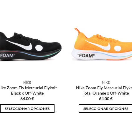
producto
tiene
tiene
múltiples
múltiples
variantes.
variantes.
Las
Las
opciones
opciones
se
se
pueden
pueden
elegir
elegir
en
en
la
la
página
página
de
NIKE
NIKE
de
producto
ike Zoom Fly Mercurial Flyknit
Nike Zoom Fly Mercurial Flykn
producto
Black x Off-White
Total Orange x Off-White
64.00
€
64.00
€
SELECCIONAR OPCIONES
SELECCIONAR OPCIONES
Este
Este
producto
producto
tiene
tiene