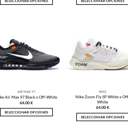
SELECCIONAR OPCIONES
SELECCIONAR OPCIONES
Este
Este
producto
producto
tiene
tiene
múltiples
múltiples
variantes.
variantes.
Las
Las
opciones
opciones
se
se
pueden
pueden
elegir
elegir
en
en
la
la
página
página
AIR MAX 97
NIKE
de
de
Nike Zoom Fly SP White x Off
ke Air Max 97 Black x Off-White
producto
producto
White
64.00
€
64.00
€
SELECCIONAR OPCIONES
SELECCIONAR OPCIONES
Este
Este
producto