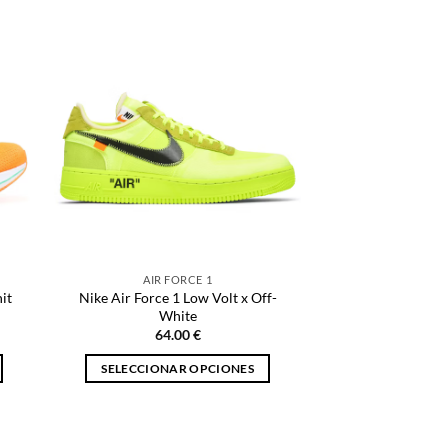
producto
tiene
múltiples
variantes.
Las
opciones
se
pueden
elegir
en
la
página
AIR FORCE 1
de
it
Nike Air Force 1 Low Volt x Off-
producto
White
64.00
€
SELECCIONAR OPCIONES
Este
producto
tiene