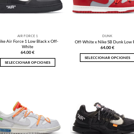
AIR FORCE 1
DUNK
ike Air Force 1 Low Black x Off-
Off-White x Nike SB Dunk Low 
White
64.00
€
64.00
€
SELECCIONAR OPCIONES
SELECCIONAR OPCIONES
Este
Este
producto
producto
tiene
tiene
múltiples
múltiples
variantes.
variantes.
Las
Las
opciones
opciones
se
se
pueden
pueden
elegir
elegir
en