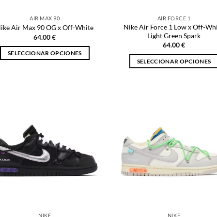
página
página
de
AIR MAX 90
AIR FORCE 1
de
producto
Nike Air Force 1 Low x Off-Wh
ike Air Max 90 OG x Off-White
producto
Light Green Spark
64.00
€
64.00
€
SELECCIONAR OPCIONES
SELECCIONAR OPCIONES
Este
Este
producto
producto
tiene
tiene
múltiples
múltiples
variantes.
variantes.
Las
Las
opciones
opciones
se
se
pueden
pueden
elegir
elegir
en
en
la
la
página
página
de
NIKE
NIKE