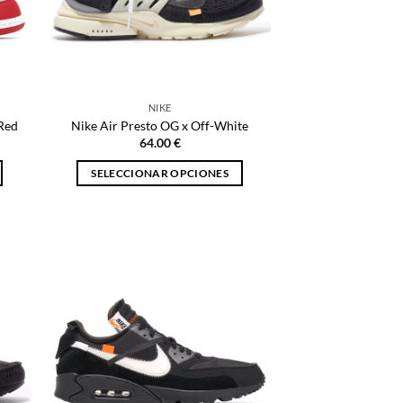
NIKE
Red
Nike Air Presto OG x Off-White
64.00
€
SELECCIONAR OPCIONES
Este
producto
tiene
múltiples
variantes.
Las
opciones
se
pueden
elegir
en