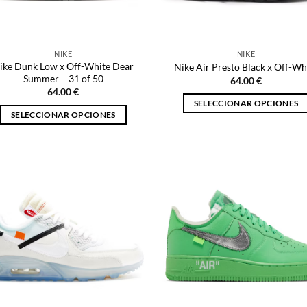
en
la
la
página
página
de
NIKE
NIKE
de
producto
ike Dunk Low x Off-White Dear
Nike Air Presto Black x Off-Wh
producto
Summer – 31 of 50
64.00
€
64.00
€
SELECCIONAR OPCIONES
SELECCIONAR OPCIONES
Este
Este
producto
producto
tiene
tiene
múltiples
múltiples
variantes.
variantes.
Las
Las
opciones
opciones
se
se
pueden
pueden
elegir
elegir
en
en
la
la