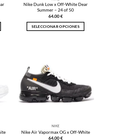
de
ear
Nike Dunk Low x Off-White Dear
producto
Summer – 24 of 50
64.00
€
SELECCIONAR OPCIONES
Este
producto
tiene
múltiples
variantes.
Las
opciones
se
pueden
elegir
en
la
página
NIKE
de
ite
Nike Air Vapormax OG x Off-White
producto
64.00
€