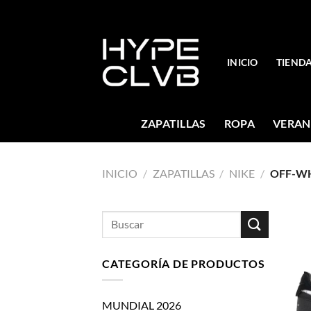
Skip
to
content
INICIO
TIEND
ZAPATILLAS
ROPA
VERAN
INICIO
/
ZAPATILLAS
/
NIKE
/
OFF-WH
Buscar
por:
CATEGORÍA DE PRODUCTOS
MUNDIAL 2026