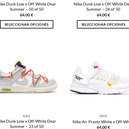
de
producto
ike Dunk Low x Off-White Dear
Nike Dunk Low x Off-White D
producto
Summer – 50 of 50
Summer – 26 of 50
64.00
€
64.00
€
SELECCIONAR OPCIONES
SELECCIONAR OPCIONES
Este
Este
producto
producto
tiene
tiene
múltiples
múltiples
variantes.
variantes.
Las
Las
opciones
opciones
se
se
pueden
pueden
elegir
elegir
en
en
la
la
página
página
NIKE
NIKE
de
de
ike Dunk Low x Off-White Dear
Nike Air Presto White x Off-Wh
producto
producto
Summer – 23 of 50
64.00
€