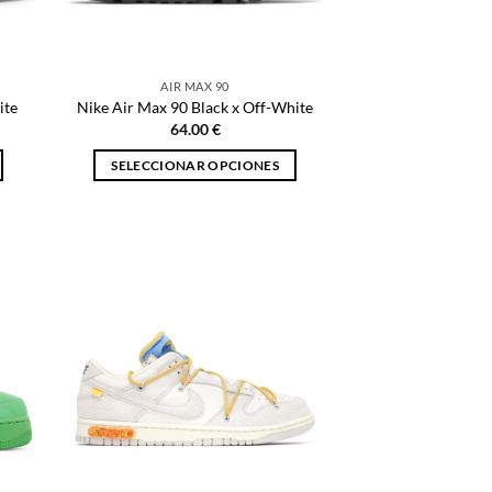
la
página
de
AIR MAX 90
producto
ite
Nike Air Max 90 Black x Off-White
64.00
€
SELECCIONAR OPCIONES
Este
producto
tiene
múltiples
variantes.
Las
opciones
se
pueden
elegir
en
la