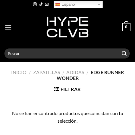
Skip
Español
to
content
0
Buscar
por:
INICIO
/
ZAPATILLAS
/
ADIDAS
/
EDGE RUNNER
WONDER
FILTRAR
No se han encontrado productos que coincidan con tu
selección.