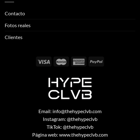
Contacto
Fotos reales
Clientes
Email:
info@thehypeclvb.com
Instagram:
@thehypeclvb
TikTok:
@thehypeclvb
Página web:
www.thehypeclvb.com