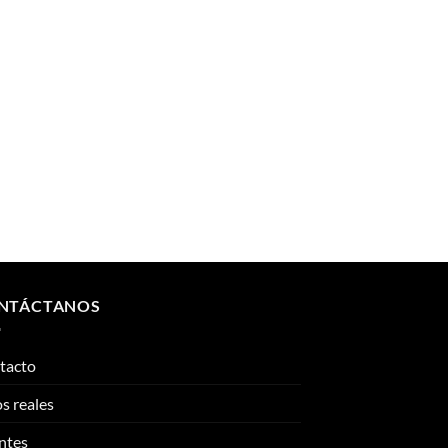
NTÁCTANOS
tacto
s reales
ntes