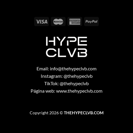
Email:
info@thehypeclvb.com
Instagram:
@thehypeclvb
TikTok:
@thehypeclvb
Página web:
www.thehypeclvb.com
Copyright 2026 ©
THEHYPECLVB.COM