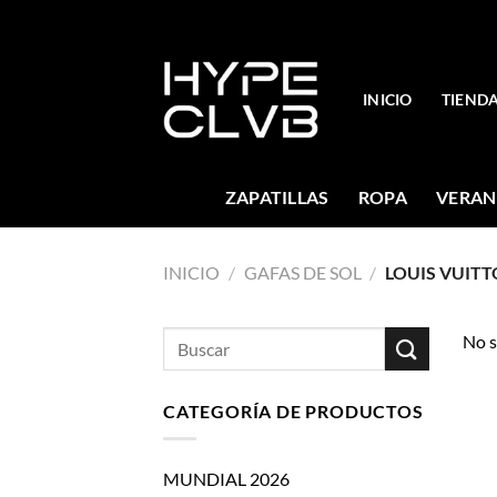
Skip
to
content
INICIO
TIEND
ZAPATILLAS
ROPA
VERAN
INICIO
/
GAFAS DE SOL
/
LOUIS VUIT
Buscar
No s
por:
CATEGORÍA DE PRODUCTOS
MUNDIAL 2026