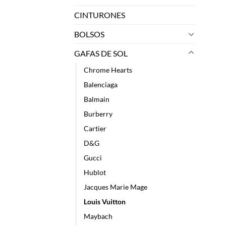
CINTURONES
BOLSOS
GAFAS DE SOL
Chrome Hearts
Balenciaga
Balmain
Burberry
Cartier
D&G
Gucci
Hublot
Jacques Marie Mage
Louis Vuitton
Maybach