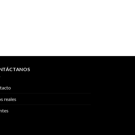
NTÁCTANOS
tacto
s reales
ntes