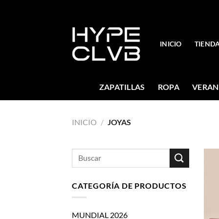
Skip
to
content
INICIO
TIEND
ZAPATILLAS
ROPA
VERAN
INICIO
/
JOYAS
Buscar
por:
CATEGORÍA DE PRODUCTOS
MUNDIAL 2026