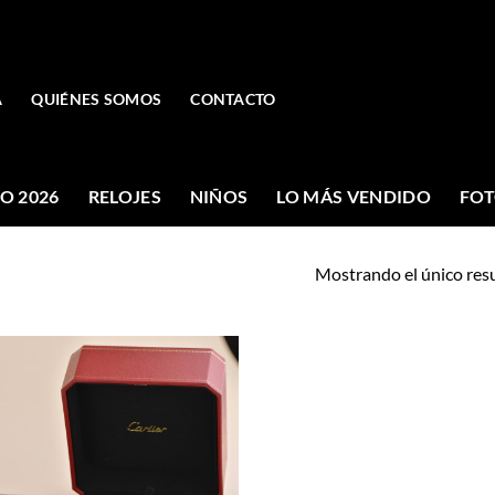
A
QUIÉNES SOMOS
CONTACTO
O 2026
RELOJES
NIÑOS
LO MÁS VENDIDO
FOT
Mostrando el único res