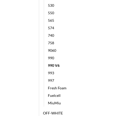
530
550
565
574
740
758
9060
990
990 V6
993
997
Fresh Foam
Fuelcell
MiuMiu
OFF-WHITE