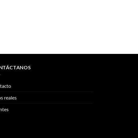
NTÁCTANOS
tacto
s reales
ntes