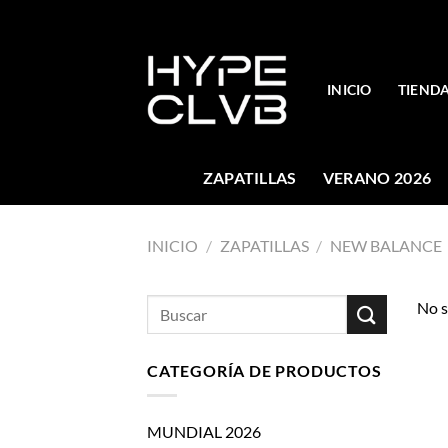
Skip
to
content
INICIO
TIEND
ZAPATILLAS
VERANO 2026
INICIO
/
ZAPATILLAS
/
NEW BALANCE
Buscar
No s
por:
CATEGORÍA DE PRODUCTOS
MUNDIAL 2026