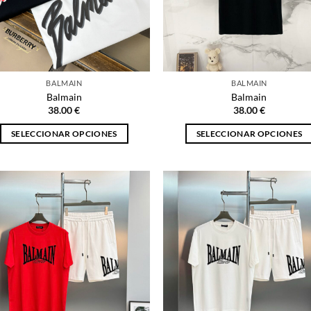
BALMAIN
BALMAIN
Balmain
Balmain
38.00
€
38.00
€
SELECCIONAR OPCIONES
SELECCIONAR OPCIONES
Este
Este
producto
producto
tiene
tiene
múltiples
múltiples
variantes.
variantes.
Las
Las
opciones
opciones
se
se
pueden
pueden
elegir
elegir
en
en