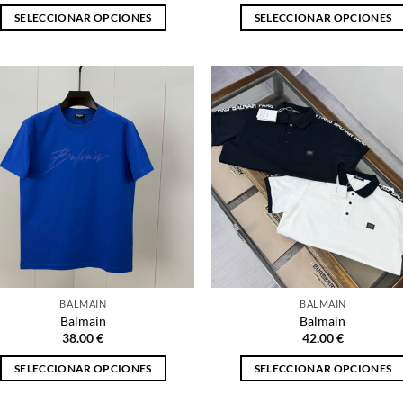
SELECCIONAR OPCIONES
SELECCIONAR OPCIONES
Este
Este
producto
producto
tiene
tiene
múltiples
múltiples
variantes.
variantes.
Las
Las
opciones
opciones
se
se
pueden
pueden
elegir
elegir
en
en
la
la
página
página
BALMAIN
BALMAIN
de
de
Balmain
Balmain
producto
producto
38.00
€
42.00
€
SELECCIONAR OPCIONES
SELECCIONAR OPCIONES
Este
Este