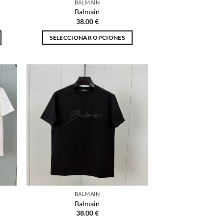
BALMAIN
de
Balmain
producto
38.00
€
SELECCIONAR OPCIONES
Este
producto
tiene
múltiples
variantes.
Las
opciones
se
pueden
elegir
en
la
página
BALMAIN
de
Balmain
producto
38.00
€