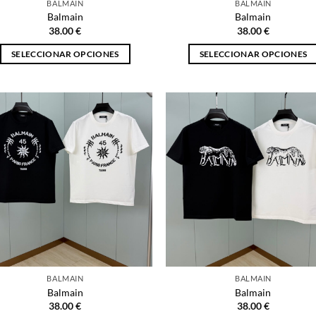
BALMAIN
BALMAIN
de
de
Balmain
Balmain
producto
producto
38.00
€
38.00
€
SELECCIONAR OPCIONES
SELECCIONAR OPCIONES
Este
Este
producto
producto
tiene
tiene
múltiples
múltiples
variantes.
variantes.
Las
Las
opciones
opciones
se
se
pueden
pueden
elegir
elegir
en
en
la
la
página
página
BALMAIN
BALMAIN
de
de
Balmain
Balmain
producto
producto
38.00
€
38.00
€