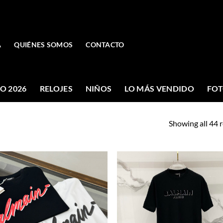
A
QUIÉNES SOMOS
CONTACTO
O 2026
RELOJES
NIÑOS
LO MÁS VENDIDO
FOT
Showing all 44 r