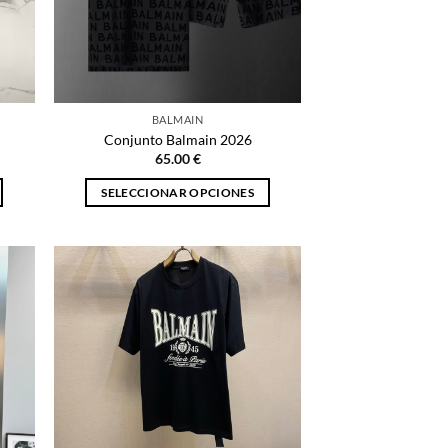
BALMAIN
Conjunto Balmain 2026
65.00
€
SELECCIONAR OPCIONES
Este
producto
tiene
múltiples
variantes.
Las
opciones
se
pueden
elegir
en