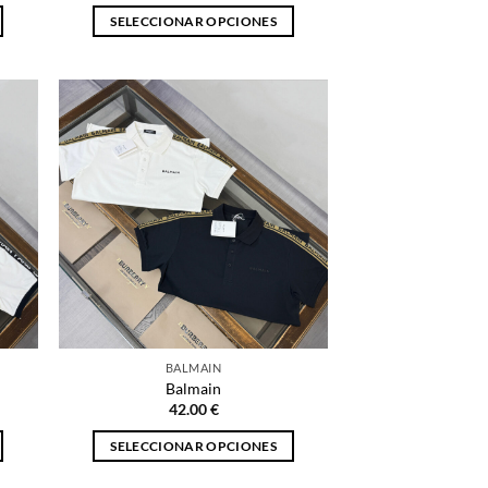
SELECCIONAR OPCIONES
Este
producto
tiene
múltiples
variantes.
Las
opciones
se
pueden
elegir
en
la
página
BALMAIN
de
Balmain
producto
42.00
€
SELECCIONAR OPCIONES
Este