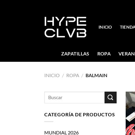
Skip
to
content
INICIO
TIEND
ZAPATILLAS
ROPA
VERAN
INICIO
/
ROPA
/
BALMAIN
Buscar
por:
CATEGORÍA DE PRODUCTOS
MUNDIAL 2026