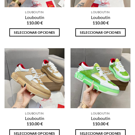
en
en
la
la
LOUBOUTIN
LOUBOUTIN
página
página
Louboutin
Louboutin
de
de
110.00
€
110.00
€
producto
producto
SELECCIONAR OPCIONES
SELECCIONAR OPCIONES
Este
Este
producto
producto
tiene
tiene
múltiples
múltiples
variantes.
variantes.
Las
Las
opciones
opciones
se
se
pueden
pueden
elegir
elegir
en
en
la
la
LOUBOUTIN
LOUBOUTIN
página
página
Louboutin
Louboutin
de
de
110.00
€
110.00
€
producto
producto
SELECCIONAR OPCIONES
SELECCIONAR OPCIONES