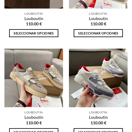
en
en
la
la
LOUBOUTIN
LOUBOUTIN
página
página
Louboutin
Louboutin
de
de
110.00
€
110.00
€
producto
producto
SELECCIONAR OPCIONES
SELECCIONAR OPCIONES
Este
Este
producto
producto
tiene
tiene
múltiples
múltiples
variantes.
variantes.
Las
Las
opciones
opciones
se
se
pueden
pueden
elegir
elegir
en
en
la
la
LOUBOUTIN
LOUBOUTIN
página
página
Louboutin
Louboutin
de
de
110.00
€
110.00
€
producto
producto