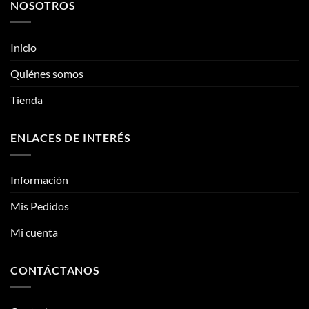
NOSOTROS
Las
opciones
se
Inicio
pueden
elegir
Quiénes somos
en
la
Tienda
página
de
ENLACES DE INTERÉS
producto
Información
Mis Pedidos
Mi cuenta
CONTÁCTANOS