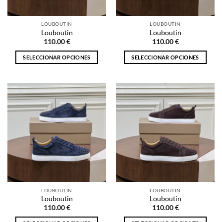
en
en
la
la
LOUBOUTIN
LOUBOUTIN
página
página
Louboutin
Louboutin
de
de
110.00
€
110.00
€
producto
producto
SELECCIONAR OPCIONES
SELECCIONAR OPCIONES
Este
Este
producto
producto
tiene
tiene
múltiples
múltiples
variantes.
variantes.
Las
Las
opciones
opciones
se
se
pueden
pueden
elegir
elegir
en
en
la
la
LOUBOUTIN
LOUBOUTIN
página
página
Louboutin
Louboutin
de
de
110.00
€
110.00
€
producto
producto