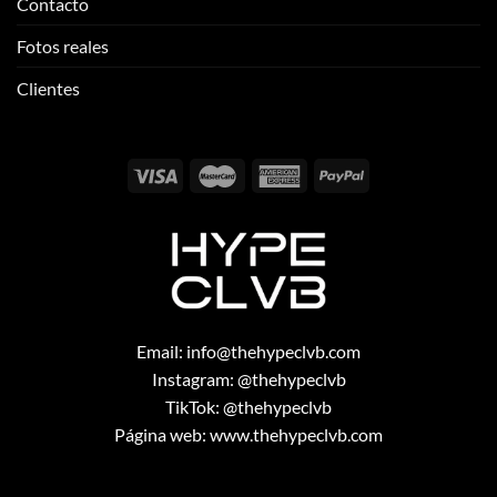
Contacto
Fotos reales
Clientes
Email:
info@thehypeclvb.com
Instagram:
@thehypeclvb
TikTok:
@thehypeclvb
Página web:
www.thehypeclvb.com