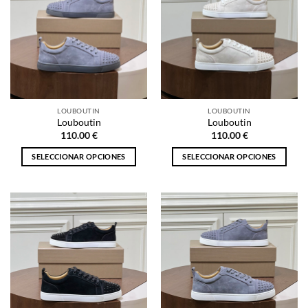
LOUBOUTIN
LOUBOUTIN
Louboutin
Louboutin
110.00
€
110.00
€
SELECCIONAR OPCIONES
SELECCIONAR OPCIONES
Este
Este
producto
producto
tiene
tiene
múltiples
múltiples
variantes.
variantes.
Las
Las
opciones
opciones
se
se
pueden
pueden
elegir
elegir