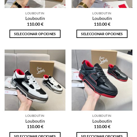
en
en
la
la
LOUBOUTIN
LOUBOUTIN
página
página
Louboutin
Louboutin
de
de
110.00
€
110.00
€
producto
producto
SELECCIONAR OPCIONES
SELECCIONAR OPCIONES
Este
Este
producto
producto
tiene
tiene
múltiples
múltiples
variantes.
variantes.
Las
Las
opciones
opciones
se
se
pueden
pueden
elegir
elegir
en
en
la
la
LOUBOUTIN
LOUBOUTIN
página
página
Louboutin
Louboutin
de
de
110.00
€
110.00
€
producto
producto
SELECCIONAR OPCIONES
SELECCIONAR OPCIONES