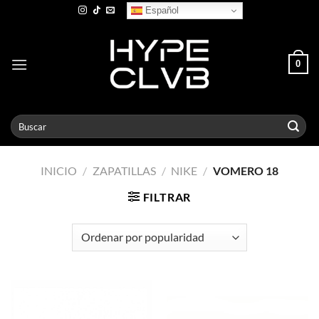
Skip
Español
to
content
0
Buscar
por:
INICIO
/
ZAPATILLAS
/
NIKE
/
VOMERO 18
FILTRAR