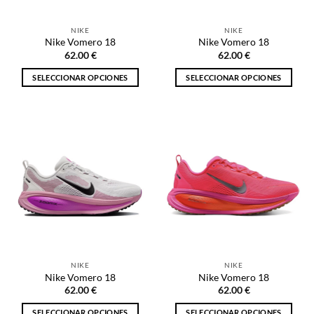
en
en
la
la
NIKE
NIKE
página
página
Nike Vomero 18
Nike Vomero 18
de
de
62.00
€
62.00
€
producto
producto
SELECCIONAR OPCIONES
SELECCIONAR OPCIONES
Este
Este
producto
producto
tiene
tiene
múltiples
múltiples
variantes.
variantes.
Las
Las
opciones
opciones
se
se
pueden
pueden
elegir
elegir
en
en
la
la
NIKE
NIKE
página
página
Nike Vomero 18
Nike Vomero 18
de
de
62.00
€
62.00
€
producto
producto
SELECCIONAR OPCIONES
SELECCIONAR OPCIONES