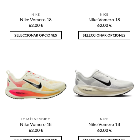
en
en
la
la
NIKE
NIKE
página
página
Nike Vomero 18
Nike Vomero 18
de
de
62.00
€
62.00
€
producto
producto
SELECCIONAR OPCIONES
SELECCIONAR OPCIONES
Este
Este
producto
producto
tiene
tiene
múltiples
múltiples
variantes.
variantes.
Las
Las
opciones
opciones
se
se
pueden
pueden
elegir
elegir
en
en
la
la
LO MÁS VENDIDO
NIKE
página
página
Nike Vomero 18
Nike Vomero 18
de
de
62.00
€
62.00
€
producto
producto