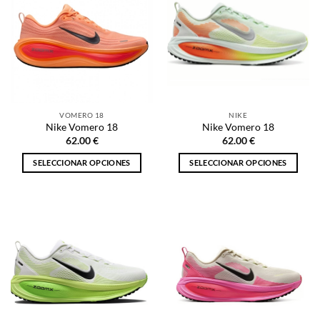
VOMERO 18
NIKE
Nike Vomero 18
Nike Vomero 18
62.00
€
62.00
€
SELECCIONAR OPCIONES
SELECCIONAR OPCIONES
Este
Este
producto
producto
tiene
tiene
múltiples
múltiples
variantes.
variantes.
Las
Las
opciones
opciones
se
se
pueden
pueden
elegir
elegir