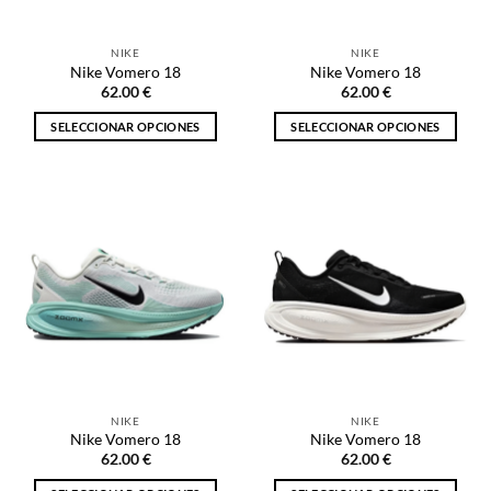
en
en
la
la
NIKE
NIKE
página
página
Nike Vomero 18
Nike Vomero 18
de
de
62.00
€
62.00
€
producto
producto
SELECCIONAR OPCIONES
SELECCIONAR OPCIONES
Este
Este
producto
producto
tiene
tiene
múltiples
múltiples
variantes.
variantes.
Las
Las
opciones
opciones
se
se
pueden
pueden
elegir
elegir
en
en
la
la
NIKE
NIKE
página
página
Nike Vomero 18
Nike Vomero 18
de
de
62.00
€
62.00
€
producto
producto