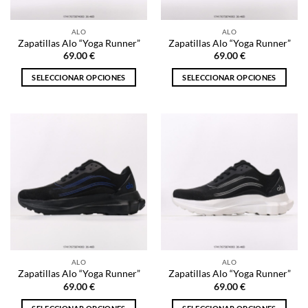
en
en
la
la
ALO
ALO
página
página
Zapatillas Alo “Yoga Runner”
Zapatillas Alo “Yoga Runner”
de
de
69.00
€
69.00
€
producto
producto
SELECCIONAR OPCIONES
SELECCIONAR OPCIONES
Este
Este
producto
producto
tiene
tiene
múltiples
múltiples
variantes.
variantes.
Las
Las
opciones
opciones
se
se
pueden
pueden
elegir
elegir
en
en
la
la
ALO
ALO
página
página
Zapatillas Alo “Yoga Runner”
Zapatillas Alo “Yoga Runner”
de
de
69.00
€
69.00
€
producto
producto