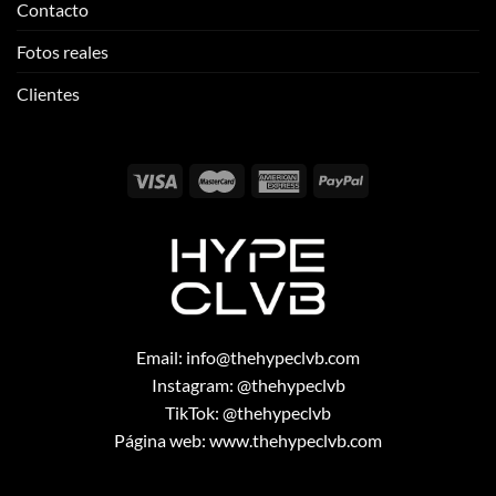
Contacto
Fotos reales
Clientes
Email:
info@thehypeclvb.com
Instagram:
@thehypeclvb
TikTok:
@thehypeclvb
Página web:
www.thehypeclvb.com