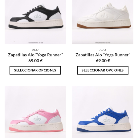
ALO
ALO
Zapatillas Alo “Yoga Runner”
Zapatillas Alo “Yoga Runner”
69.00
€
69.00
€
SELECCIONAR OPCIONES
SELECCIONAR OPCIONES
Este
Este
producto
producto
tiene
tiene
múltiples
múltiples
variantes.
variantes.
Las
Las
opciones
opciones
se
se
pueden
pueden
elegir
elegir