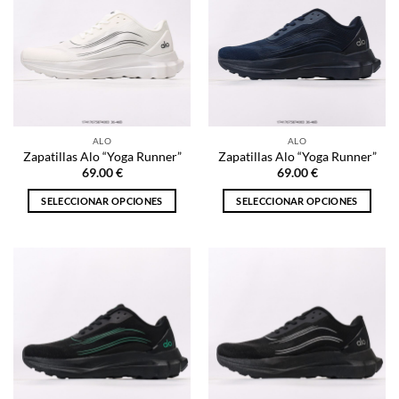
Las
Las
opciones
opciones
se
se
pueden
pueden
elegir
elegir
en
en
la
la
ALO
ALO
página
página
Zapatillas Alo “Yoga Runner”
Zapatillas Alo “Yoga Runner”
de
de
69.00
€
69.00
€
producto
producto
SELECCIONAR OPCIONES
SELECCIONAR OPCIONES
Este
Este
producto
producto
tiene
tiene
múltiples
múltiples
variantes.
variantes.
Las
Las
opciones
opciones
se
se
pueden
pueden
elegir
elegir