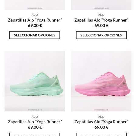
en
en
la
la
ALO
ALO
página
página
Zapatillas Alo “Yoga Runner”
Zapatillas Alo “Yoga Runner”
de
de
69.00
€
69.00
€
producto
producto
SELECCIONAR OPCIONES
SELECCIONAR OPCIONES
Este
Este
producto
producto
tiene
tiene
múltiples
múltiples
variantes.
variantes.
Las
Las
opciones
opciones
se
se
pueden
pueden
elegir
elegir
en
en
la
la
ALO
ALO
página
página
Zapatillas Alo “Yoga Runner”
Zapatillas Alo “Yoga Runner”
de
de
69.00
€
69.00
€
producto
producto