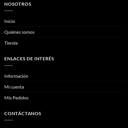
NOSOTROS
Las
Las
opciones
opciones
se
se
Inicio
pueden
pueden
elegir
elegir
Quiénes somos
en
en
la
la
Tienda
página
página
de
de
ENLACES DE INTERÉS
producto
producto
Información
Mi cuenta
Mis Pedidos
CONTÁCTANOS