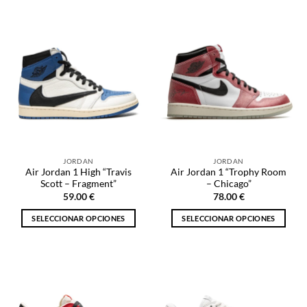
producto
producto
tiene
tiene
múltiples
múltiples
variantes.
variantes.
Las
Las
opciones
opciones
se
se
pueden
pueden
elegir
elegir
en
en
la
la
JORDAN
JORDAN
página
página
Air Jordan 1 High “Travis
Air Jordan 1 “Trophy Room
de
de
Scott – Fragment”
– Chicago”
producto
producto
59.00
€
78.00
€
SELECCIONAR OPCIONES
SELECCIONAR OPCIONES
Este
Este
producto
producto
tiene
tiene
múltiples
múltiples
variantes.
variantes.
Las
Las