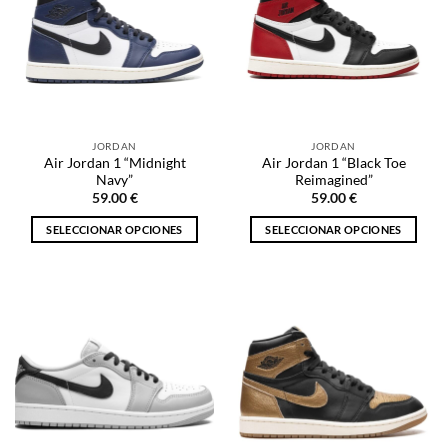
Las
Las
opciones
opciones
se
se
pueden
pueden
elegir
elegir
en
en
la
la
JORDAN
JORDAN
página
página
Air Jordan 1 “Midnight
Air Jordan 1 “Black Toe
de
de
Navy”
Reimagined”
producto
producto
59.00
€
59.00
€
SELECCIONAR OPCIONES
SELECCIONAR OPCIONES
Este
Este
producto
producto
tiene
tiene
múltiples
múltiples
variantes.
variantes.
Las
Las
opciones
opciones
se
se
pueden
pueden
elegir
elegir