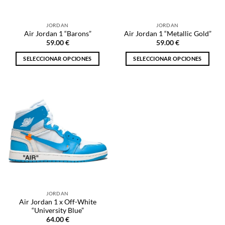
en
en
la
la
JORDAN
JORDAN
página
página
Air Jordan 1 “Barons”
Air Jordan 1 “Metallic Gold”
de
de
59.00
€
59.00
€
producto
producto
SELECCIONAR OPCIONES
SELECCIONAR OPCIONES
Este
Este
producto
producto
tiene
tiene
múltiples
múltiples
variantes.
variantes.
Las
Las
opciones
opciones
se
se
pueden
pueden
elegir
elegir
en
en
la
la
JORDAN
página
página
Air Jordan 1 x Off-White
de
de
“University Blue”
producto
producto
64.00
€