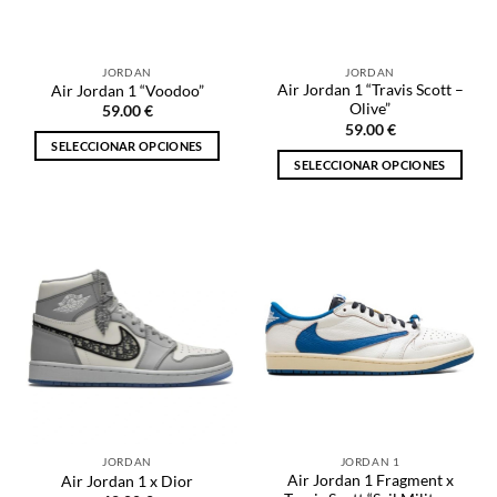
elegir
en
en
la
la
página
JORDAN
JORDAN
página
de
Air Jordan 1 “Travis Scott –
Air Jordan 1 “Voodoo”
de
producto
Olive”
59.00
€
producto
59.00
€
SELECCIONAR OPCIONES
SELECCIONAR OPCIONES
Este
Este
producto
producto
tiene
tiene
múltiples
múltiples
variantes.
variantes.
Las
Las
opciones
opciones
se
se
pueden
pueden
elegir
elegir
en
en
la
la
página
JORDAN
JORDAN 1
página
de
Air Jordan 1 Fragment x
Air Jordan 1 x Dior
de