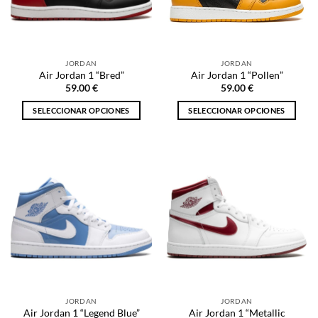
pueden
elegir
elegir
en
en
la
la
página
JORDAN
JORDAN
página
de
Air Jordan 1 “Bred”
Air Jordan 1 “Pollen”
de
producto
59.00
€
59.00
€
producto
SELECCIONAR OPCIONES
SELECCIONAR OPCIONES
Este
Este
producto
producto
tiene
tiene
múltiples
múltiples
variantes.
variantes.
Las
Las
opciones
opciones
se
se
pueden
pueden
elegir
elegir
en
en
la
la
JORDAN
JORDAN
página
página
Air Jordan 1 “Metallic
Air Jordan 1 “Legend Blue”