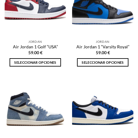
opciones
opciones
se
se
pueden
pueden
elegir
elegir
en
en
la
la
JORDAN
JORDAN
página
página
Air Jordan 1 Golf “USA”
Air Jordan 1 “Varsity Royal”
de
de
59.00
€
59.00
€
producto
producto
SELECCIONAR OPCIONES
SELECCIONAR OPCIONES
Este
Este
producto
producto
tiene
tiene
múltiples
múltiples
variantes.
variantes.
Las
Las
opciones
opciones
se
se
pueden
pueden
elegir
elegir
en
en