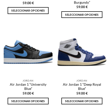
de
de
Burgundy”
59.00
€
producto
producto
59.00
€
SELECCIONAR OPCIONES
SELECCIONAR OPCIONES
Este
Este
producto
producto
tiene
tiene
múltiples
múltiples
variantes.
variantes.
Las
Las
opciones
opciones
se
se
pueden
pueden
elegir
elegir
en
en
la
la
página
JORDAN
JORDAN
página
de
Air Jordan 1 “University
Air Jordan 1 “Deep Royal
de
producto
Blue”
Blue”
producto
59.00
€
59.00
€
SELECCIONAR OPCIONES
SELECCIONAR OPCIONES
Este
Este