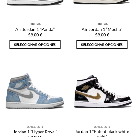
pueden
pueden
elegir
elegir
en
en
la
la
JORDAN
JORDAN
página
página
Air Jordan 1 “Panda”
Air Jordan 1 “Mocha”
de
de
59.00
€
59.00
€
producto
producto
SELECCIONAR OPCIONES
SELECCIONAR OPCIONES
Este
Este
producto
producto
tiene
tiene
múltiples
múltiples
variantes.
variantes.
Las
Las
opciones
opciones
se
se
pueden
pueden
elegir
elegir
en
en
la
la
JORDAN 1
JORDAN 1
página
página
Jordan 1 “Patent black white
Jordan 1 “Hyper Royal”
de
de
gold”