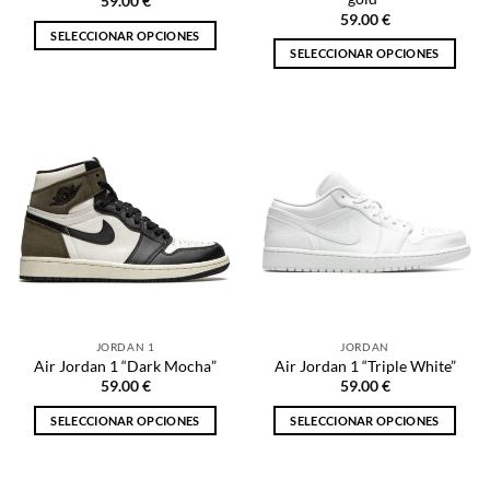
59.00
€
producto
producto
59.00
€
SELECCIONAR OPCIONES
SELECCIONAR OPCIONES
Este
Este
producto
producto
tiene
tiene
múltiples
múltiples
variantes.
variantes.
Las
Las
opciones
opciones
se
se
pueden
pueden
elegir
elegir
en
en
la
la
página
JORDAN 1
JORDAN
página
de
Air Jordan 1 “Dark Mocha”
Air Jordan 1 “Triple White”
de
producto
59.00
€
59.00
€
producto
SELECCIONAR OPCIONES
SELECCIONAR OPCIONES
Este
Este
producto
producto