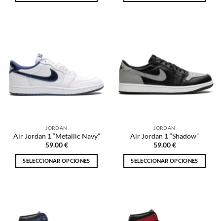
Este
Este
producto
producto
tiene
tiene
múltiples
múltiples
variantes.
variantes.
Las
Las
opciones
opciones
se
se
pueden
pueden
elegir
elegir
en
en
la
la
JORDAN
JORDAN
página
página
Air Jordan 1 “Metallic Navy”
Air Jordan 1 “Shadow”
de
de
59.00
€
59.00
€
producto
producto
SELECCIONAR OPCIONES
SELECCIONAR OPCIONES
Este
Este
producto
producto
tiene
tiene
múltiples
múltiples
variantes.
variantes.