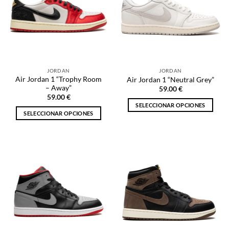
opciones
opciones
se
se
pueden
pueden
elegir
elegir
en
en
la
la
JORDAN
JORDAN
página
página
Air Jordan 1 “Trophy Room
Air Jordan 1 “Neutral Grey”
de
de
– Away”
59.00
€
producto
producto
59.00
€
SELECCIONAR OPCIONES
SELECCIONAR OPCIONES
Este
Este
producto
producto
tiene
tiene
múltiples
múltiples
variantes.
variantes.
Las
Las
opciones
opciones
se
se
pueden
pueden
elegir
elegir
en