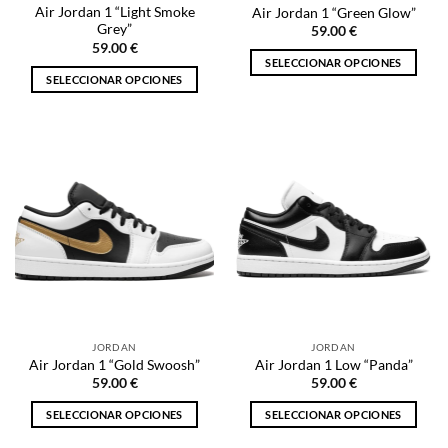
página
página
Air Jordan 1 “Light Smoke
Air Jordan 1 “Green Glow”
de
de
Grey”
59.00
€
producto
producto
59.00
€
SELECCIONAR OPCIONES
SELECCIONAR OPCIONES
Este
Este
producto
producto
tiene
tiene
múltiples
múltiples
variantes.
variantes.
Las
Las
opciones
opciones
se
se
pueden
pueden
elegir
elegir
en
en
la
la
página
JORDAN
JORDAN
página
de
Air Jordan 1 “Gold Swoosh”
Air Jordan 1 Low “Panda”
de
producto
59.00
€
59.00
€
producto
SELECCIONAR OPCIONES
SELECCIONAR OPCIONES
Este
Este