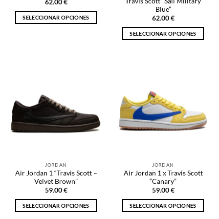
producto
Travis Scott “Sail Military
62.00
€
producto
Blue”
SELECCIONAR OPCIONES
62.00
€
Este
SELECCIONAR OPCIONES
producto
Este
tiene
producto
múltiples
tiene
variantes.
múltiples
Las
variantes.
opciones
Las
se
opciones
pueden
se
elegir
pueden
en
elegir
la
en
página
la
de
JORDAN
JORDAN
página
producto
Air Jordan 1 “Travis Scott –
Air Jordan 1 x Travis Scott
de
Velvet Brown”
“Canary”
producto
59.00
€
59.00
€
SELECCIONAR OPCIONES
SELECCIONAR OPCIONES
Este
Este