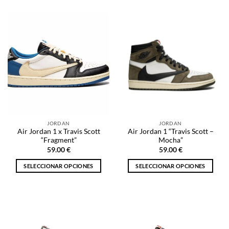
producto
producto
tiene
tiene
múltiples
múltiples
variantes.
variantes.
Las
Las
opciones
opciones
se
se
pueden
pueden
elegir
elegir
en
en
la
la
JORDAN
JORDAN
página
página
Air Jordan 1 x Travis Scott
Air Jordan 1 “Travis Scott –
de
de
“Fragment”
Mocha”
producto
producto
59.00
€
59.00
€
SELECCIONAR OPCIONES
SELECCIONAR OPCIONES
Este
Este
producto
producto
tiene
tiene
múltiples
múltiples
variantes.
variantes.