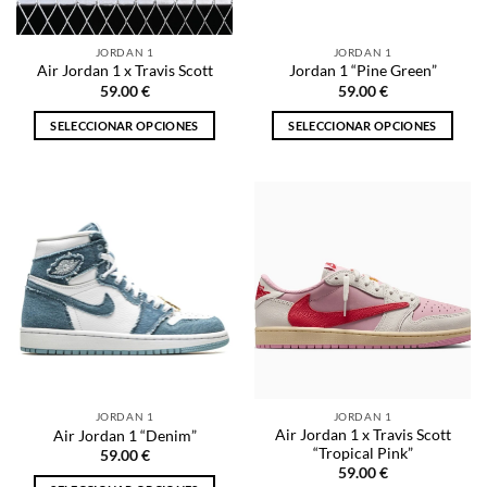
en
en
la
la
JORDAN 1
JORDAN 1
página
página
Air Jordan 1 x Travis Scott
Jordan 1 “Pine Green”
de
de
59.00
€
59.00
€
producto
producto
SELECCIONAR OPCIONES
SELECCIONAR OPCIONES
Este
Este
producto
producto
tiene
tiene
múltiples
múltiples
variantes.
variantes.
Las
Las
opciones
opciones
se
se
pueden
pueden
elegir
elegir
en
en
la
la
JORDAN 1
JORDAN 1
página
página
Air Jordan 1 x Travis Scott
Air Jordan 1 “Denim”
de
de
“Tropical Pink”
59.00
€
producto
producto
59.00
€