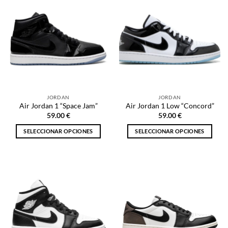
múltiples
variantes.
variantes.
Las
Las
opciones
opciones
se
se
pueden
pueden
elegir
elegir
en
en
la
la
página
JORDAN
JORDAN
página
de
Air Jordan 1 “Space Jam”
Air Jordan 1 Low “Concord”
de
producto
59.00
€
59.00
€
producto
SELECCIONAR OPCIONES
SELECCIONAR OPCIONES
Este
Este
producto
producto
tiene
tiene
múltiples
múltiples
variantes.
variantes.
Las
Las
opciones
opciones
se
se