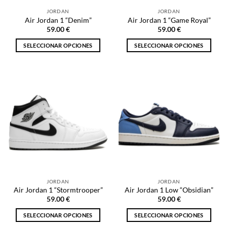
la
la
JORDAN
JORDAN
página
página
Air Jordan 1 “Denim”
Air Jordan 1 “Game Royal”
de
de
59.00
€
59.00
€
producto
producto
SELECCIONAR OPCIONES
SELECCIONAR OPCIONES
Este
Este
producto
producto
tiene
tiene
múltiples
múltiples
variantes.
variantes.
Las
Las
opciones
opciones
se
se
pueden
pueden
elegir
elegir
en
en
la
la
JORDAN
JORDAN
página
página
Air Jordan 1 “Stormtrooper”
Air Jordan 1 Low “Obsidian”
de
de
59.00
€
59.00
€
producto
producto
SELECCIONAR OPCIONES
SELECCIONAR OPCIONES
Este
Este