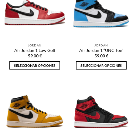
Las
opciones
opciones
se
se
pueden
pueden
elegir
elegir
en
en
la
la
página
JORDAN
JORDAN
página
de
Air Jordan 1 Low Golf
Air Jordan 1 “UNC Toe”
de
producto
59.00
€
59.00
€
producto
SELECCIONAR OPCIONES
SELECCIONAR OPCIONES
Este
Este
producto
producto
tiene
tiene
múltiples
múltiples
variantes.
variantes.
Las
Las
opciones
opciones
se
se
pueden
pueden
elegir
elegir