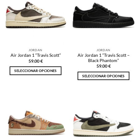
JORDAN
JORDAN
Air Jordan 1 “Travis Scott –
Air Jordan 1 “Travis Scott”
Black Phantom”
59.00
€
59.00
€
SELECCIONAR OPCIONES
SELECCIONAR OPCIONES
Este
Este
producto
producto
tiene
tiene
múltiples
múltiples
variantes.
variantes.
Las
Las
opciones
opciones
se
se
pueden
pueden
elegir