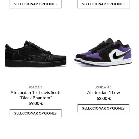
SELECCIONAR OPCIONES
SELECCIONAR OPCIONES
Este
Este
producto
producto
tiene
tiene
múltiples
múltiples
variantes.
variantes.
Las
Las
opciones
opciones
se
se
pueden
pueden
elegir
elegir
en
en
la
la
JORDAN
JORDAN 1
página
página
Air Jordan 1 x Travis Scott
Air Jordan 1 Low
de
de
“Black Phantom”
62.00
€
producto
producto
59.00
€
SELECCIONAR OPCIONES
SELECCIONAR OPCIONES
Este
Este
producto
producto
tiene
tiene
múltiples