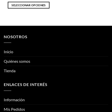
SELECCIONAR OPCIONES
Este
producto
tiene
múltiples
variantes.
NOSOTROS
Las
opciones
se
Inicio
pueden
elegir
Quiénes somos
en
la
Tienda
página
de
ENLACES DE INTERÉS
producto
Información
Mis Pedidos