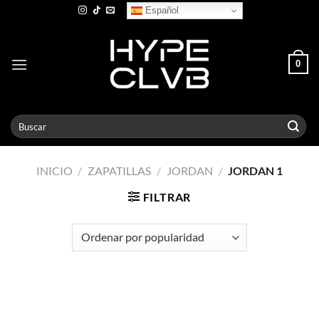
Skip
Español
to
content
0
Buscar
por:
INICIO
/
ZAPATILLAS
/
JORDAN
/
JORDAN 1
FILTRAR