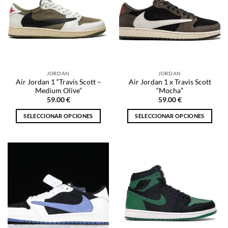
Las
Las
opciones
opciones
se
se
pueden
pueden
elegir
elegir
en
en
la
la
JORDAN
JORDAN
página
página
Air Jordan 1 “Travis Scott –
Air Jordan 1 x Travis Scott
de
de
Medium Olive”
“Mocha”
producto
producto
59.00
€
59.00
€
SELECCIONAR OPCIONES
SELECCIONAR OPCIONES
Este
Este
producto
producto
tiene
tiene
múltiples
múltiples
variantes.
variantes.
Las
Las
opciones
opciones
se
se
pueden
pueden
elegir
elegir