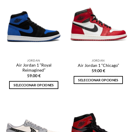
tiene
tiene
múltiples
múltiples
variantes.
variantes.
Las
Las
opciones
opciones
se
se
pueden
pueden
elegir
elegir
en
en
la
la
JORDAN
JORDAN
página
página
Air Jordan 1 “Royal
Air Jordan 1 “Chicago”
de
de
Reimagined”
59.00
€
producto
producto
59.00
€
SELECCIONAR OPCIONES
SELECCIONAR OPCIONES
Este
Este
producto
producto
tiene
tiene
múltiples
múltiples
variantes.
variantes.
Las
Las
opciones
opciones
se