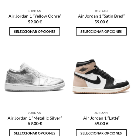
en
en
la
la
JORDAN
JORDAN
página
página
Air Jordan 1 “Yellow Ochre”
Air Jordan 1 “Satin Bred”
de
de
59.00
€
59.00
€
producto
producto
SELECCIONAR OPCIONES
SELECCIONAR OPCIONES
Este
Este
producto
producto
tiene
tiene
múltiples
múltiples
variantes.
variantes.
Las
Las
opciones
opciones
se
se
pueden
pueden
elegir
elegir
en
en
la
la
JORDAN
JORDAN
página
página
Air Jordan 1 “Metallic Silver”
Air Jordan 1 “Latte”
de
de
59.00
€
59.00
€
producto
producto
SELECCIONAR OPCIONES
SELECCIONAR OPCIONES