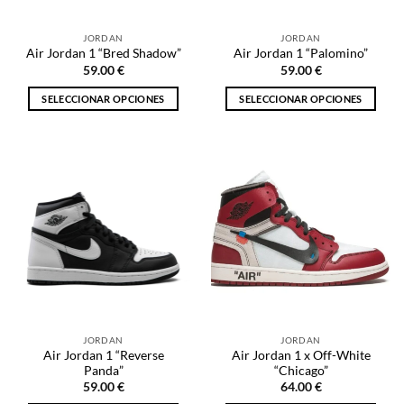
en
la
la
página
JORDAN
JORDAN
página
de
Air Jordan 1 “Bred Shadow”
Air Jordan 1 “Palomino”
de
producto
59.00
€
59.00
€
producto
SELECCIONAR OPCIONES
SELECCIONAR OPCIONES
Este
Este
producto
producto
tiene
tiene
múltiples
múltiples
variantes.
variantes.
Las
Las
opciones
opciones
se
se
pueden
pueden
elegir
elegir
en
en
la
la
JORDAN
JORDAN
página
página
Air Jordan 1 “Reverse
Air Jordan 1 x Off-White
de
de
Panda”
“Chicago”
producto
producto
59.00
€
64.00
€