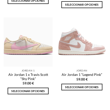
SELECCIONAR OPCIONES
SELECCIONAR OPCIONES
Este
Este
producto
producto
tiene
tiene
múltiples
múltiples
variantes.
variantes.
Las
Las
opciones
opciones
se
se
pueden
pueden
elegir
elegir
en
en
la
la
página
JORDAN 1
JORDAN
página
de
Air Jordan 1 x Travis Scott
Air Jordan 1 “Legend Pink”
de
producto
“Shy Pink”
59.00
€
producto
59.00
€
SELECCIONAR OPCIONES
SELECCIONAR OPCIONES
Este
Este
producto
producto
tiene
tiene
múltiples