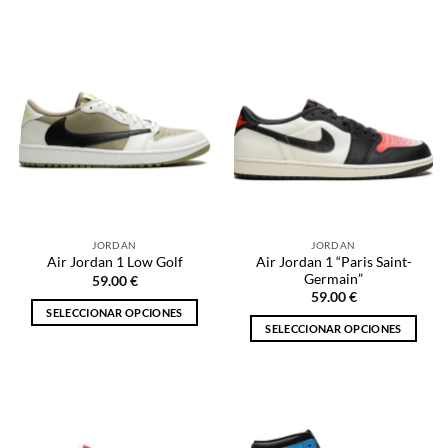
producto
producto
tiene
tiene
múltiples
múltiples
variantes.
variantes.
Las
Las
opciones
opciones
se
se
pueden
pueden
elegir
elegir
en
en
la
la
JORDAN
JORDAN
página
página
Air Jordan 1 “Paris Saint-
Air Jordan 1 Low Golf
de
de
Germain”
59.00
€
producto
producto
59.00
€
SELECCIONAR OPCIONES
SELECCIONAR OPCIONES
Este
Este
producto
producto
tiene
tiene
múltiples
múltiples
variantes.
variantes.
Las