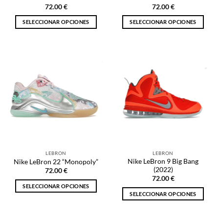
de
de
72.00
€
72.00
€
producto
producto
SELECCIONAR OPCIONES
SELECCIONAR OPCIONES
Este
Este
producto
producto
tiene
tiene
múltiples
múltiples
variantes.
variantes.
Las
Las
opciones
opciones
se
se
pueden
pueden
elegir
elegir
en
en
la
la
LEBRON
LEBRON
página
página
Nike LeBron 9 Big Bang
Nike LeBron 22 “Monopoly”
de
de
(2022)
72.00
€
producto
producto
72.00
€
SELECCIONAR OPCIONES
SELECCIONAR OPCIONES
Este
Este
producto
producto
tiene