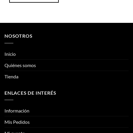
Este
producto
tiene
múltiples
variantes.
NOSOTROS
Las
opciones
se
Inicio
pueden
elegir
Quiénes somos
en
la
Tienda
página
de
ENLACES DE INTERÉS
producto
Información
Mis Pedidos