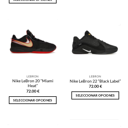
Este
Este
producto
producto
tiene
tiene
múltiples
múltiples
variantes.
variantes.
Las
Las
opciones
opciones
se
se
pueden
pueden
elegir
elegir
en
en
la
la
página
LEBRON
LEBRON
página
de
Nike LeBron 20 “Miami
Nike LeBron 22 “Black Label”
de
producto
Heat”
72.00
€
producto
72.00
€
SELECCIONAR OPCIONES
SELECCIONAR OPCIONES
Este
Este
producto
producto
tiene
tiene
múltiples
múltiples
variantes.