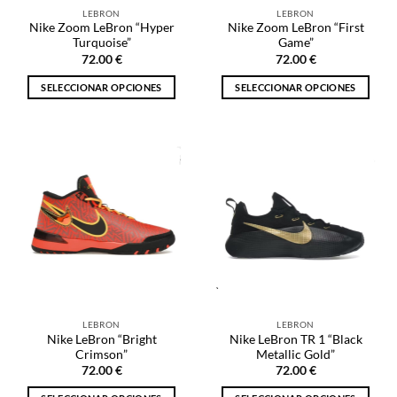
la
la
LEBRON
LEBRON
página
página
Nike Zoom LeBron “Hyper
Nike Zoom LeBron “First
de
de
Turquoise”
Game”
producto
producto
72.00
€
72.00
€
SELECCIONAR OPCIONES
SELECCIONAR OPCIONES
Este
Este
producto
producto
tiene
tiene
múltiples
múltiples
variantes.
variantes.
Las
Las
opciones
opciones
se
se
pueden
pueden
elegir
elegir
en
en
la
la
LEBRON
LEBRON
página
página
Nike LeBron “Bright
Nike LeBron TR 1 “Black
de
de
Crimson”
Metallic Gold”
producto
producto
72.00
€
72.00
€