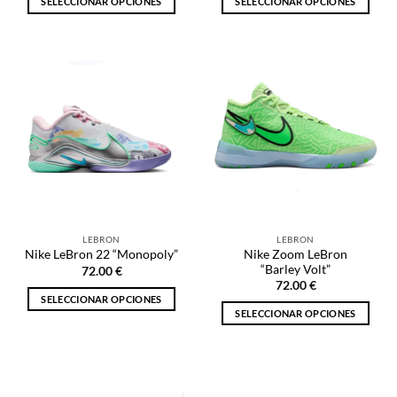
SELECCIONAR OPCIONES
SELECCIONAR OPCIONES
Este
Este
producto
producto
tiene
tiene
múltiples
múltiples
variantes.
variantes.
Las
Las
opciones
opciones
se
se
pueden
pueden
elegir
elegir
en
en
la
la
LEBRON
LEBRON
página
página
Nike Zoom LeBron
Nike LeBron 22 “Monopoly”
de
de
“Barley Volt”
72.00
€
producto
producto
72.00
€
SELECCIONAR OPCIONES
SELECCIONAR OPCIONES
Este
Este
producto
producto
tiene
tiene
múltiples
múltiples
variantes.