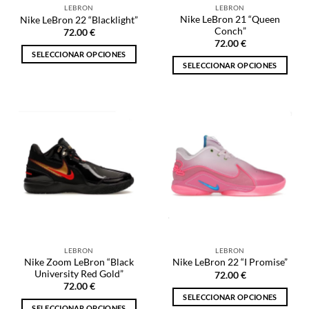
LEBRON
LEBRON
página
página
Nike LeBron 21 “Queen
Nike LeBron 22 “Blacklight”
de
de
Conch”
72.00
€
producto
producto
72.00
€
SELECCIONAR OPCIONES
SELECCIONAR OPCIONES
Este
Este
producto
producto
tiene
tiene
múltiples
múltiples
variantes.
variantes.
Las
Las
opciones
opciones
se
se
pueden
pueden
elegir
elegir
en
en
la
la
página
LEBRON
LEBRON
página
de
Nike Zoom LeBron “Black
Nike LeBron 22 “I Promise”
de
producto
University Red Gold”
72.00
€
producto
72.00
€
SELECCIONAR OPCIONES
SELECCIONAR OPCIONES