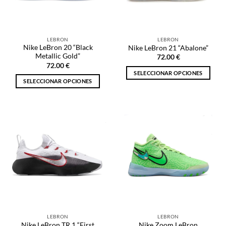
elegir
elegir
en
en
la
la
LEBRON
LEBRON
página
página
Nike LeBron 20 “Black
Nike LeBron 21 “Abalone”
de
de
Metallic Gold”
72.00
€
producto
producto
72.00
€
SELECCIONAR OPCIONES
SELECCIONAR OPCIONES
Este
Este
producto
producto
tiene
tiene
múltiples
múltiples
variantes.
variantes.
Las
Las
opciones
opciones
se
se
pueden
pueden
elegir
elegir
en
en
la
la
página
LEBRON
LEBRON
página
de
Nike LeBron TR 1 “First
Nike Zoom LeBron