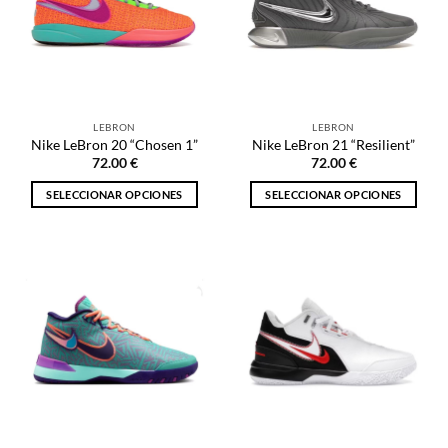
opciones
opciones
se
se
pueden
pueden
elegir
elegir
en
en
la
la
LEBRON
LEBRON
página
página
Nike LeBron 20 “Chosen 1”
Nike LeBron 21 “Resilient”
de
de
72.00
€
72.00
€
producto
producto
SELECCIONAR OPCIONES
SELECCIONAR OPCIONES
Este
Este
producto
producto
tiene
tiene
múltiples
múltiples
variantes.
variantes.
Las
Las
opciones
opciones
se
se
pueden
pueden
elegir
elegir
en
en