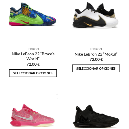
variantes.
Las
Las
opciones
opciones
se
se
pueden
pueden
elegir
elegir
en
en
la
la
página
LEBRON
LEBRON
página
de
Nike LeBron 22 “Bryce’s
Nike LeBron 22 “Mogul”
de
producto
World”
72.00
€
producto
72.00
€
SELECCIONAR OPCIONES
SELECCIONAR OPCIONES
Este
Este
producto
producto
tiene
tiene
múltiples
múltiples
variantes.
variantes.
Las
Las
opciones
opciones
se
se
pueden
pueden