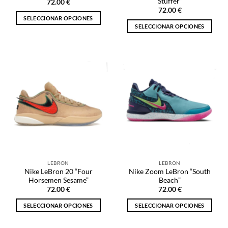
Stuffer”
72.00
€
producto
producto
72.00
€
SELECCIONAR OPCIONES
SELECCIONAR OPCIONES
Este
Este
producto
producto
tiene
tiene
múltiples
múltiples
variantes.
variantes.
Las
Las
opciones
opciones
se
se
pueden
pueden
elegir
elegir
en
en
la
la
página
LEBRON
LEBRON
página
de
Nike LeBron 20 “Four
Nike Zoom LeBron “South
de
producto
Horsemen Sesame”
Beach”
producto
72.00
€
72.00
€
SELECCIONAR OPCIONES
SELECCIONAR OPCIONES
Este
Este
producto
producto