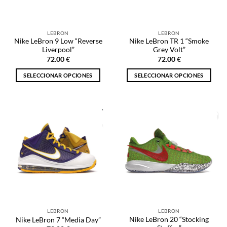
elegir
en
en
la
la
página
LEBRON
LEBRON
página
de
Nike LeBron 9 Low “Reverse
Nike LeBron TR 1 “Smoke
de
producto
Liverpool”
Grey Volt”
producto
72.00
€
72.00
€
SELECCIONAR OPCIONES
SELECCIONAR OPCIONES
Este
Este
producto
producto
tiene
tiene
múltiples
múltiples
variantes.
variantes.
Las
Las
opciones
opciones
se
se
pueden
pueden
elegir
elegir
en
en
la
la
LEBRON
LEBRON
página
página
Nike LeBron 20 “Stocking
Nike LeBron 7 “Media Day”
de
de