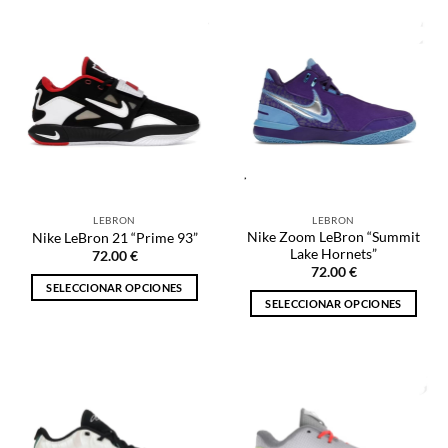
tiene
tiene
múltiples
múltiples
variantes.
variantes.
Las
Las
opciones
opciones
se
se
pueden
pueden
elegir
elegir
en
en
la
la
LEBRON
LEBRON
página
página
Nike Zoom LeBron “Summit
Nike LeBron 21 “Prime 93”
de
de
Lake Hornets”
72.00
€
producto
producto
72.00
€
SELECCIONAR OPCIONES
SELECCIONAR OPCIONES
Este
Este
producto
producto
tiene
tiene
múltiples
múltiples
variantes.
variantes.
Las
Las
opciones