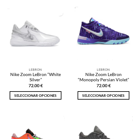
tiene
tiene
múltiples
múltiples
variantes.
variantes.
Las
Las
opciones
opciones
se
se
pueden
pueden
elegir
elegir
en
en
la
la
LEBRON
LEBRON
página
página
Nike Zoom LeBron “White
Nike Zoom LeBron
de
de
Silver”
“Monopoly Persian Violet”
producto
producto
72.00
€
72.00
€
SELECCIONAR OPCIONES
SELECCIONAR OPCIONES
Este
Este
producto
producto
tiene
tiene
múltiples
múltiples
variantes.
variantes.
Las
Las