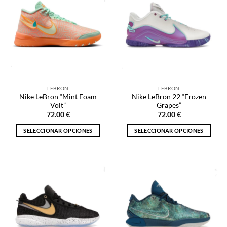
variantes.
Las
Las
opciones
opciones
se
se
pueden
pueden
elegir
elegir
en
en
la
la
página
LEBRON
LEBRON
página
de
Nike LeBron “Mint Foam
Nike LeBron 22 “Frozen
de
producto
Volt”
Grapes”
producto
72.00
€
72.00
€
SELECCIONAR OPCIONES
SELECCIONAR OPCIONES
Este
Este
producto
producto
tiene
tiene
múltiples
múltiples
variantes.
variantes.
Las
Las
opciones
opciones
se
se
pueden
pueden