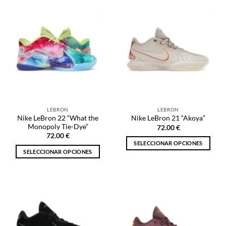
tiene
múltiples
múltiples
variantes.
variantes.
Las
Las
opciones
opciones
se
se
pueden
pueden
elegir
elegir
en
en
la
la
página
LEBRON
LEBRON
página
de
Nike LeBron 22 “What the
Nike LeBron 21 “Akoya”
de
producto
Monopoly Tie-Dye”
72.00
€
producto
72.00
€
SELECCIONAR OPCIONES
SELECCIONAR OPCIONES
Este
Este
producto
producto
tiene
tiene
múltiples
múltiples
variantes.
variantes.
Las
Las
opciones