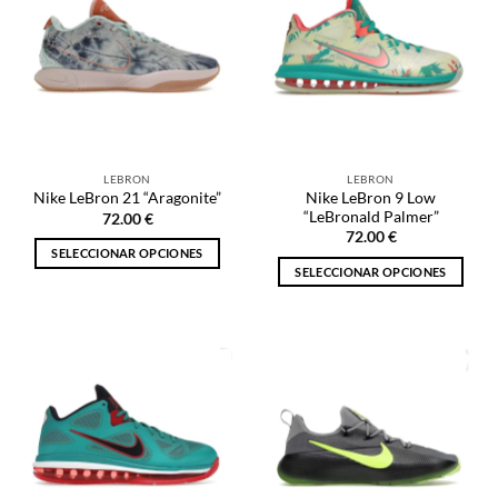
LEBRON
LEBRON
Nike LeBron 9 Low
Nike LeBron 21 “Aragonite”
“LeBronald Palmer”
72.00
€
72.00
€
SELECCIONAR OPCIONES
SELECCIONAR OPCIONES
Este
Este
producto
producto
tiene
tiene
múltiples
múltiples
variantes.
variantes.
Las
Las
opciones
opciones
se
se
pueden
pueden
elegir