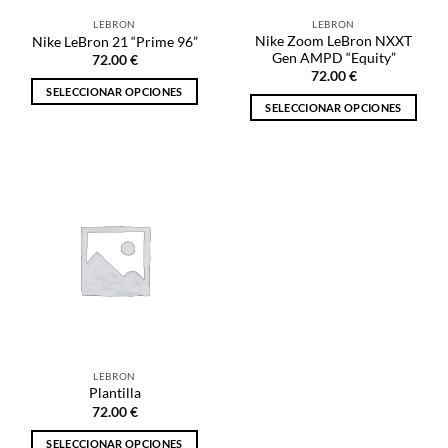
la
página
LEBRON
LEBRON
página
de
Nike Zoom LeBron NXXT
Nike LeBron 21 “Prime 96”
de
producto
Gen AMPD “Equity”
72.00
€
producto
72.00
€
SELECCIONAR OPCIONES
SELECCIONAR OPCIONES
Este
Este
producto
producto
tiene
tiene
múltiples
múltiples
variantes.
variantes.
Las
Las
opciones
opciones
se
se
pueden
pueden
elegir
elegir
en
en
la
la
página
LEBRON
página
de
Plantilla
de
producto
72.00
€
producto
SELECCIONAR OPCIONES