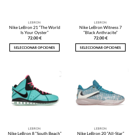
elegir
elegir
en
en
la
la
página
LEBRON
LEBRON
página
de
Nike LeBron 21 “The World
Nike LeBron Witness 7
de
producto
Is Your Oyster”
“Black Anthracite”
producto
72.00
€
72.00
€
SELECCIONAR OPCIONES
SELECCIONAR OPCIONES
Este
Este
producto
producto
tiene
tiene
múltiples
múltiples
variantes.
variantes.
Las
Las
opciones
opciones
se
se
pueden
pueden
elegir
elegir
en
en
la
la
LEBRON
LEBRON
página
página
Nike LeBron 8 “South Beach”
Nike LeBron 20 “All-Star”