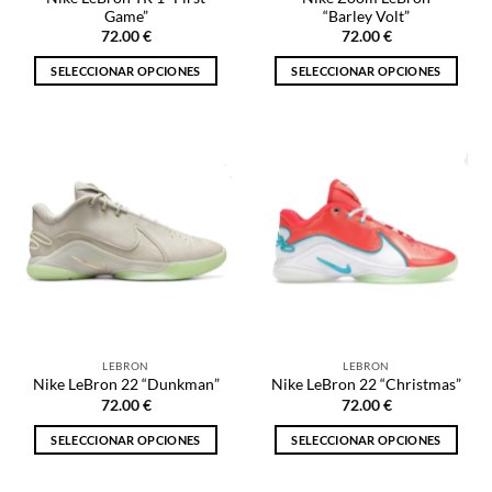
de
producto
Game”
“Barley Volt”
producto
72.00
€
72.00
€
SELECCIONAR OPCIONES
SELECCIONAR OPCIONES
Este
Este
producto
producto
tiene
tiene
múltiples
múltiples
variantes.
variantes.
Las
Las
opciones
opciones
se
se
pueden
pueden
elegir
elegir
en
en
la
la
LEBRON
LEBRON
página
página
Nike LeBron 22 “Dunkman”
Nike LeBron 22 “Christmas”
de
de
72.00
€
72.00
€
producto
producto
SELECCIONAR OPCIONES
SELECCIONAR OPCIONES
Este
Este
producto
producto