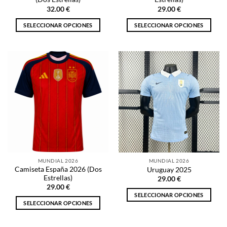
producto
producto
32.00
€
29.00
€
SELECCIONAR OPCIONES
SELECCIONAR OPCIONES
Este
Este
producto
producto
tiene
tiene
múltiples
múltiples
variantes.
variantes.
Las
Las
opciones
opciones
se
se
pueden
pueden
elegir
elegir
en
en
la
la
MUNDIAL 2026
MUNDIAL 2026
página
página
Camiseta España 2026 (Dos
Uruguay 2025
de
de
Estrellas)
29.00
€
producto
producto
29.00
€
SELECCIONAR OPCIONES
SELECCIONAR OPCIONES
Este
Este
producto
producto