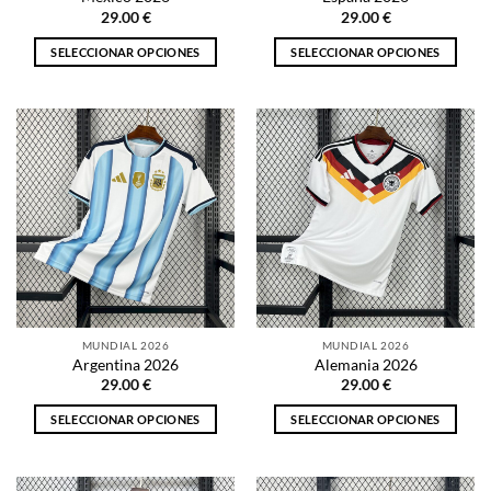
de
de
29.00
€
29.00
€
producto
producto
SELECCIONAR OPCIONES
SELECCIONAR OPCIONES
Este
Este
producto
producto
tiene
tiene
múltiples
múltiples
variantes.
variantes.
Las
Las
opciones
opciones
se
se
pueden
pueden
elegir
elegir
en
en
la
la
MUNDIAL 2026
MUNDIAL 2026
página
página
Argentina 2026
Alemania 2026
de
de
29.00
€
29.00
€
producto
producto
SELECCIONAR OPCIONES
SELECCIONAR OPCIONES
Este
Este
producto
producto
tiene
tiene