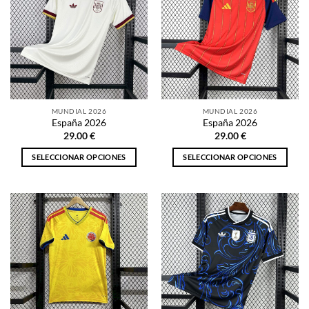
MUNDIAL 2026
MUNDIAL 2026
España 2026
España 2026
29.00
€
29.00
€
SELECCIONAR OPCIONES
SELECCIONAR OPCIONES
Este
Este
producto
producto
tiene
tiene
múltiples
múltiples
variantes.
variantes.
Las
Las
opciones
opciones
se
se
pueden
pueden
elegir
elegir