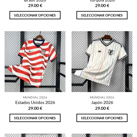
de
de
29.00
€
29.00
€
producto
producto
SELECCIONAR OPCIONES
SELECCIONAR OPCIONES
Este
Este
producto
producto
tiene
tiene
múltiples
múltiples
variantes.
variantes.
Las
Las
opciones
opciones
se
se
pueden
pueden
elegir
elegir
en
en
la
la
MUNDIAL 2026
MUNDIAL 2026
página
página
Estados Unidos 2026
Japón 2026
de
de
29.00
€
29.00
€
producto
producto
SELECCIONAR OPCIONES
SELECCIONAR OPCIONES
Este
Este
producto
producto