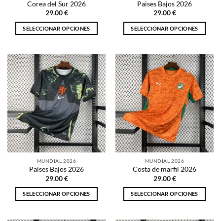
Corea del Sur 2026
Paises Bajos 2026
de
de
29.00
€
29.00
€
producto
producto
SELECCIONAR OPCIONES
SELECCIONAR OPCIONES
Este
Este
producto
producto
tiene
tiene
múltiples
múltiples
variantes.
variantes.
Las
Las
opciones
opciones
se
se
pueden
pueden
elegir
elegir
en
en
la
la
MUNDIAL 2026
MUNDIAL 2026
página
página
Paises Bajos 2026
Costa de marfil 2026
de
de
29.00
€
29.00
€
producto
producto
SELECCIONAR OPCIONES
SELECCIONAR OPCIONES
Este
Este
producto
producto