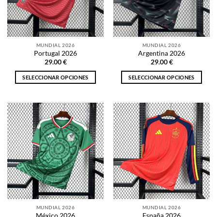
pueden
pueden
elegir
elegir
en
en
la
la
MUNDIAL 2026
MUNDIAL 2026
página
página
Portugal 2026
Argentina 2026
de
de
29.00
€
29.00
€
producto
producto
SELECCIONAR OPCIONES
SELECCIONAR OPCIONES
Este
Este
producto
producto
tiene
tiene
múltiples
múltiples
variantes.
variantes.
Las
Las
opciones
opciones
se
se
pueden
pueden
elegir
elegir
en
en
la
la
MUNDIAL 2026
MUNDIAL 2026
página
página
México 2026
España 2026