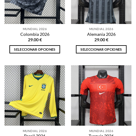
pueden
pueden
elegir
elegir
en
en
la
la
MUNDIAL 2026
MUNDIAL 2026
página
página
Colombia 2026
Alemania 2026
de
de
29.00
€
29.00
€
producto
producto
SELECCIONAR OPCIONES
SELECCIONAR OPCIONES
Este
Este
producto
producto
tiene
tiene
múltiples
múltiples
variantes.
variantes.
Las
Las
opciones
opciones
se
se
pueden
pueden
elegir
elegir
en
en
la
la
MUNDIAL 2026
MUNDIAL 2026
página
página
Brasil 2026
Turquía 2026