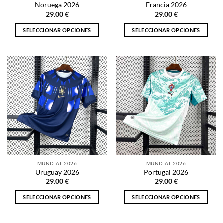
Noruega 2026
Francia 2026
de
de
29.00
€
29.00
€
producto
producto
SELECCIONAR OPCIONES
SELECCIONAR OPCIONES
Este
Este
producto
producto
tiene
tiene
múltiples
múltiples
variantes.
variantes.
Las
Las
opciones
opciones
se
se
pueden
pueden
elegir
elegir
en
en
la
la
MUNDIAL 2026
MUNDIAL 2026
página
página
Uruguay 2026
Portugal 2026
de
de
29.00
€
29.00
€
producto
producto
SELECCIONAR OPCIONES
SELECCIONAR OPCIONES
Este
Este
producto
producto