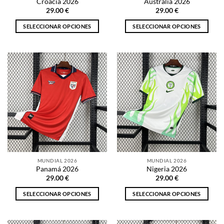
Croacia 2026
Australia 2026
de
de
29.00
€
29.00
€
producto
producto
SELECCIONAR OPCIONES
SELECCIONAR OPCIONES
Este
Este
producto
producto
tiene
tiene
múltiples
múltiples
variantes.
variantes.
Las
Las
opciones
opciones
se
se
pueden
pueden
elegir
elegir
en
en
la
la
MUNDIAL 2026
MUNDIAL 2026
página
página
Panamá 2026
Nigeria 2026
de
de
29.00
€
29.00
€
producto
producto
SELECCIONAR OPCIONES
SELECCIONAR OPCIONES
Este
Este
producto
producto