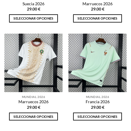
página
página
Suecia 2026
Marruecos 2026
de
de
29.00
€
29.00
€
producto
producto
SELECCIONAR OPCIONES
SELECCIONAR OPCIONES
Este
Este
producto
producto
tiene
tiene
múltiples
múltiples
variantes.
variantes.
Las
Las
opciones
opciones
se
se
pueden
pueden
elegir
elegir
en
en
la
la
MUNDIAL 2026
MUNDIAL 2026
página
página
Marruecos 2026
Francia 2026
de
de
29.00
€
29.00
€
producto
producto
SELECCIONAR OPCIONES
SELECCIONAR OPCIONES
Este
Este
producto
producto