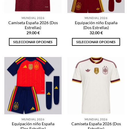
elegir
elegir
en
en
la
la
MUNDIAL 2026
MUNDIAL 2026
página
página
Camiseta España 2026 (Dos
Equipación niño España
de
de
Estrellas)
(Dos Estrellas)
producto
producto
29.00
€
32.00
€
SELECCIONAR OPCIONES
SELECCIONAR OPCIONES
Este
Este
producto
producto
tiene
tiene
múltiples
múltiples
variantes.
variantes.
Las
Las
opciones
opciones
se
se
pueden
pueden
elegir
elegir
en
en
la
la
MUNDIAL 2026
MUNDIAL 2026
página
página
Equipación niño España
Camiseta España 2026 (Dos
de
de
(Dos Estrellas)
Estrellas)