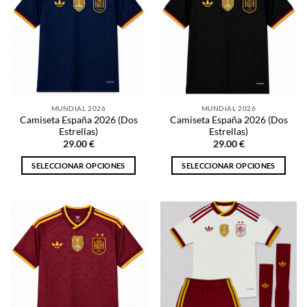
Las
Las
opciones
opciones
se
se
pueden
pueden
elegir
elegir
en
en
la
la
MUNDIAL 2026
MUNDIAL 2026
página
página
Camiseta España 2026 (Dos
Camiseta España 2026 (Dos
de
de
Estrellas)
Estrellas)
producto
producto
29.00
€
29.00
€
SELECCIONAR OPCIONES
SELECCIONAR OPCIONES
Este
Este
producto
producto
tiene
tiene
múltiples
múltiples
variantes.
variantes.
Las
Las
opciones
opciones
se
se
pueden
pueden