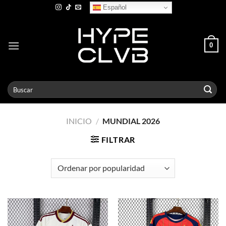
Skip
Español
to
content
0
Buscar
por:
INICIO
/
MUNDIAL 2026
FILTRAR