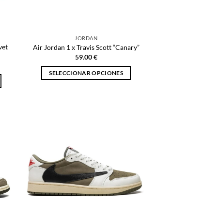
la
página
de
JORDAN
producto
vet
Air Jordan 1 x Travis Scott “Canary”
59.00
€
SELECCIONAR OPCIONES
Este
producto
tiene
múltiples
variantes.
Las
opciones
se
pueden
elegir
en
la