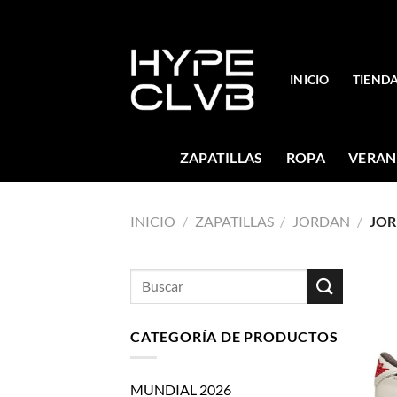
Skip
to
content
INICIO
TIEND
ZAPATILLAS
ROPA
VERAN
INICIO
/
ZAPATILLAS
/
JORDAN
/
JOR
Buscar
por:
CATEGORÍA DE PRODUCTOS
MUNDIAL 2026