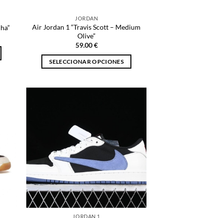
página
de
JORDAN
producto
Air Jordan 1 “Travis Scott – Medium
cha”
Olive”
59.00
€
SELECCIONAR OPCIONES
Este
producto
tiene
múltiples
variantes.
Las
opciones
se
pueden
elegir
en
la
página
JORDAN 1