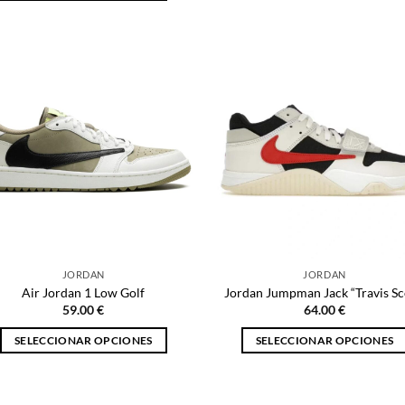
Este
producto
producto
tiene
tiene
múltiples
múltiples
variantes.
variantes.
Las
Las
opciones
opciones
se
se
pueden
pueden
elegir
elegir
en
en
la
la
página
página
de
JORDAN
JORDAN
de
producto
Air Jordan 1 Low Golf
Jordan Jumpman Jack “Travis Sc
producto
59.00
€
64.00
€
SELECCIONAR OPCIONES
SELECCIONAR OPCIONES
Este
Este
producto
producto
tiene
tiene