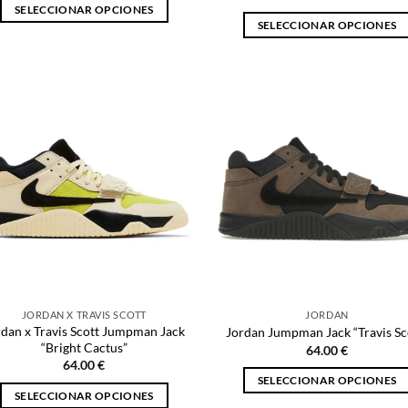
SELECCIONAR OPCIONES
SELECCIONAR OPCIONES
Este
Este
producto
producto
tiene
tiene
múltiples
múltiples
variantes.
variantes.
Las
Las
opciones
opciones
se
se
pueden
pueden
elegir
elegir
en
en
la
la
página
página
de
JORDAN X TRAVIS SCOTT
JORDAN
de
producto
rdan x Travis Scott Jumpman Jack
Jordan Jumpman Jack “Travis Sc
producto
“Bright Cactus”
64.00
€
64.00
€
SELECCIONAR OPCIONES
SELECCIONAR OPCIONES
Este