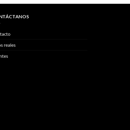
NTÁCTANOS
tacto
s reales
ntes