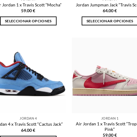
de
producto
r Jordan 1 x Travis Scott “Mocha”
Jordan Jumpman Jack “Travis Sc
producto
59.00
€
64.00
€
SELECCIONAR OPCIONES
SELECCIONAR OPCIONES
Este
Este
producto
producto
tiene
tiene
múltiples
múltiples
variantes.
variantes.
Las
Las
opciones
opciones
se
se
pueden
pueden
elegir
elegir
en
en
la
la
página
página
JORDAN 4
JORDAN 1
de
de
Air Jordan 1 x Travis Scott “Trop
dan 4 x Travis Scott “Cactus Jack”
producto
producto
Pink”
64.00
€
59.00
€