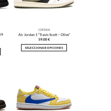
JORDAN
ack
Air Jordan 1 “Travis Scott – Olive”
59.00
€
SELECCIONAR OPCIONES
Este
producto
tiene
múltiples
variantes.
Las
opciones
se
pueden
elegir
en