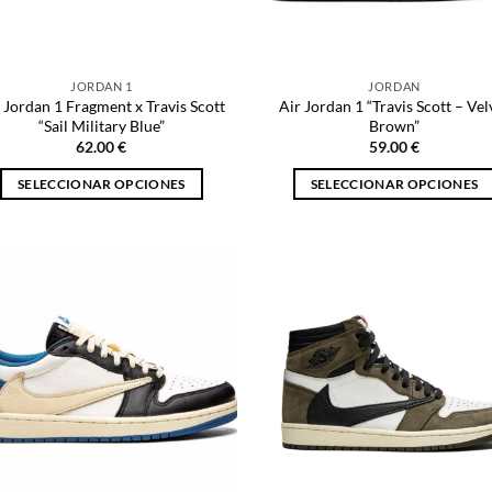
en
la
la
página
página
de
JORDAN 1
JORDAN
de
producto
 Jordan 1 Fragment x Travis Scott
Air Jordan 1 “Travis Scott – Vel
producto
“Sail Military Blue”
Brown”
62.00
€
59.00
€
SELECCIONAR OPCIONES
SELECCIONAR OPCIONES
Este
Este
producto
producto
tiene
tiene
múltiples
múltiples
variantes.
variantes.
Las
Las
opciones
opciones
se
se
pueden
pueden
elegir
elegir
en
en
la
la