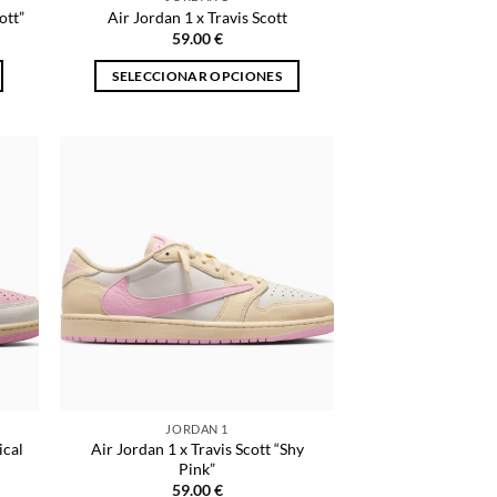
de
ott”
Air Jordan 1 x Travis Scott
producto
59.00
€
SELECCIONAR OPCIONES
Este
producto
tiene
múltiples
variantes.
Las
opciones
se
pueden
elegir
en
la
página
JORDAN 1
de
ical
Air Jordan 1 x Travis Scott “Shy
producto
Pink”
59.00
€