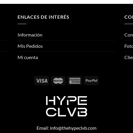
múltiples
múltiples
variantes.
variantes.
ENLACES DE INTERÉS
CO
Las
Las
opciones
opciones
se
se
Información
Con
pueden
pueden
Mis Pedidos
Foto
elegir
elegir
en
en
Mi cuenta
Clie
la
la
página
página
de
de
producto
producto
Email:
info@thehypeclvb.com