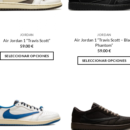
JORDAN
JORDAN
Air Jordan 1 “Travis Scott – Bl
Air Jordan 1 “Travis Scott”
Phantom”
59.00
€
59.00
€
SELECCIONAR OPCIONES
SELECCIONAR OPCIONES
Este
Este
producto
producto
tiene
tiene
múltiples
múltiples
variantes.
variantes.
Las
Las
opciones
opciones
se
se
pueden
pueden
elegir
elegir
en