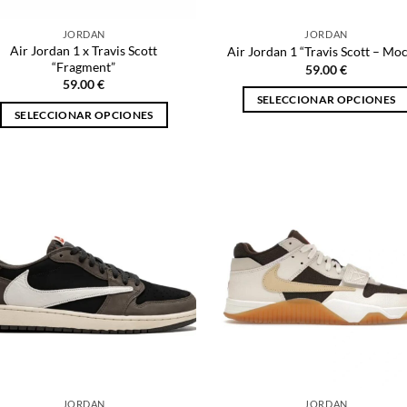
página
página
JORDAN
JORDAN
de
de
Air Jordan 1 x Travis Scott
Air Jordan 1 “Travis Scott – Mo
producto
producto
“Fragment”
59.00
€
59.00
€
SELECCIONAR OPCIONES
SELECCIONAR OPCIONES
Este
Este
producto
producto
tiene
tiene
múltiples
múltiples
variantes.
variantes.
Las
Las
opciones
opciones
se
se
pueden
pueden
elegir
elegir
en
en
la
la
página
página
de
JORDAN
JORDAN