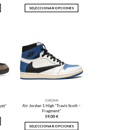
SELECCIONAR OPCIONES
Este
producto
tiene
múltiples
variantes.
Las
opciones
se
pueden
elegir
en
la
página
JORDAN
de
Air Jordan 1 High “Travis Scott –
ott”
producto
Fragment”
59.00
€
SELECCIONAR OPCIONES