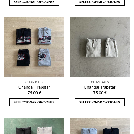
SELECCIONAR OPCIONES
SELECCIONAR OPCIONES
Este
Este
producto
producto
tiene
tiene
múltiples
múltiples
variantes.
variantes.
Las
Las
opciones
opciones
se
se
pueden
pueden
elegir
elegir
en
en
la
la
CHANDALS
CHANDALS
página
página
Chandal Trapstar
Chandal Trapstar
de
de
75.00
€
75.00
€
producto
producto
SELECCIONAR OPCIONES
SELECCIONAR OPCIONES
Este
Este
producto
producto
tiene
tiene
múltiples
múltiples
variantes.
variantes.