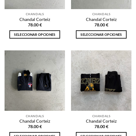
en
en
la
la
CHANDALS
CHANDALS
página
página
Chandal Corteiz
Chandal Corteiz
de
de
78.00
€
78.00
€
producto
producto
SELECCIONAR OPCIONES
SELECCIONAR OPCIONES
Este
Este
producto
producto
tiene
tiene
múltiples
múltiples
variantes.
variantes.
Las
Las
opciones
opciones
se
se
pueden
pueden
elegir
elegir
en
en
la
la
CHANDALS
CHANDALS
página
página
Chandal Corteiz
Chandal Corteiz
de
de
78.00
€
78.00
€
producto
producto