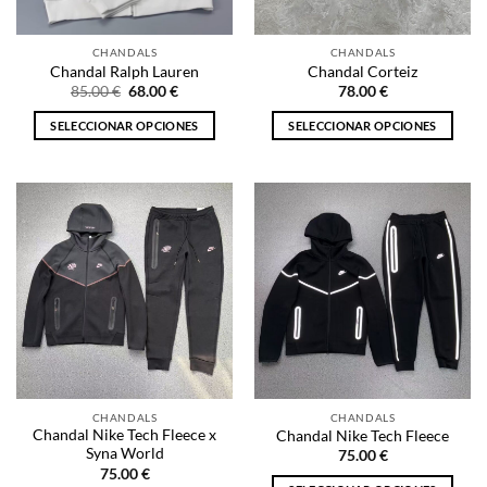
en
en
la
la
CHANDALS
CHANDALS
página
página
Chandal Ralph Lauren
Chandal Corteiz
de
de
El
El
85.00
€
68.00
€
78.00
€
precio
precio
producto
producto
original
actual
SELECCIONAR OPCIONES
SELECCIONAR OPCIONES
era:
es:
85.00 €.
68.00 €.
Este
Este
producto
producto
tiene
tiene
múltiples
múltiples
variantes.
variantes.
Las
Las
opciones
opciones
se
se
pueden
pueden
elegir
elegir
en
en
la
la
CHANDALS
CHANDALS
página
página
Chandal Nike Tech Fleece x
Chandal Nike Tech Fleece
de
de
Syna World
75.00
€
producto
producto
75.00
€