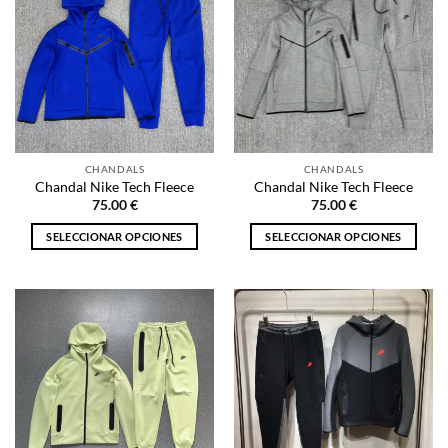
variantes.
variantes.
Las
Las
opciones
opciones
se
se
pueden
pueden
elegir
elegir
en
en
la
la
CHANDALS
CHANDALS
página
página
Chandal Nike Tech Fleece
Chandal Nike Tech Fleece
de
de
75.00
€
75.00
€
producto
producto
SELECCIONAR OPCIONES
SELECCIONAR OPCIONES
Este
Este
producto
producto
tiene
tiene
múltiples
múltiples
variantes.
variantes.
Las
Las
opciones
opciones
se
se
pueden
pueden