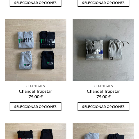
SELECCIONAR OPCIONES
SELECCIONAR OPCIONES
Este
Este
producto
producto
tiene
tiene
múltiples
múltiples
variantes.
variantes.
Las
Las
opciones
opciones
se
se
pueden
pueden
elegir
elegir
en
en
la
la
CHANDALS
CHANDALS
página
página
Chandal Trapstar
Chandal Trapstar
de
de
75.00
€
75.00
€
producto
producto
SELECCIONAR OPCIONES
SELECCIONAR OPCIONES
Este
Este
producto
producto
tiene
tiene
múltiples
múltiples