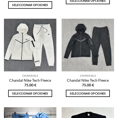
SELECCIONAR OPCIONES
SELECCIONAR OPCIONES
Este
Este
producto
producto
tiene
tiene
múltiples
múltiples
variantes.
variantes.
Las
Las
opciones
opciones
se
se
pueden
pueden
elegir
elegir
en
en
la
la
página
CHANDALS
CHANDALS
página
de
Chandal Nike Tech Fleece
Chandal Nike Tech Fleece
de
producto
75.00
€
75.00
€
producto
SELECCIONAR OPCIONES
SELECCIONAR OPCIONES
Este
Este
producto
producto
tiene
tiene
múltiples
múltiples