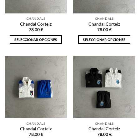
elegir
elegir
en
en
la
la
CHANDALS
CHANDALS
página
página
Chandal Corteiz
Chandal Corteiz
de
de
78.00
€
78.00
€
producto
producto
SELECCIONAR OPCIONES
SELECCIONAR OPCIONES
Este
Este
producto
producto
tiene
tiene
múltiples
múltiples
variantes.
variantes.
Las
Las
opciones
opciones
se
se
pueden
pueden
elegir
elegir
en
en
la
la
CHANDALS
CHANDALS
página
página
Chandal Corteiz
Chandal Corteiz
de
de
78.00
€
78.00
€
producto
producto