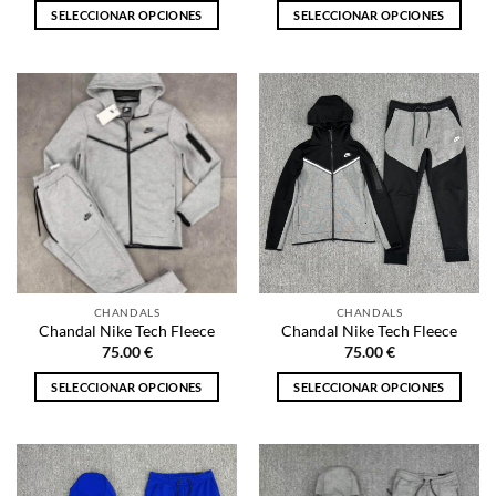
SELECCIONAR OPCIONES
SELECCIONAR OPCIONES
Este
Este
producto
producto
tiene
tiene
múltiples
múltiples
variantes.
variantes.
Las
Las
opciones
opciones
se
se
pueden
pueden
elegir
elegir
en
en
la
la
CHANDALS
CHANDALS
página
página
Chandal Nike Tech Fleece
Chandal Nike Tech Fleece
de
de
75.00
€
75.00
€
producto
producto
SELECCIONAR OPCIONES
SELECCIONAR OPCIONES
Este
Este
producto
producto
tiene
tiene
múltiples
múltiples