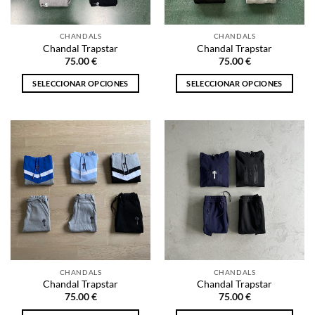
en
en
la
la
CHANDALS
CHANDALS
página
página
Chandal Trapstar
Chandal Trapstar
de
de
75.00
€
75.00
€
producto
producto
SELECCIONAR OPCIONES
SELECCIONAR OPCIONES
Este
Este
producto
producto
tiene
tiene
múltiples
múltiples
variantes.
variantes.
Las
Las
opciones
opciones
se
se
pueden
pueden
elegir
elegir
en
en
la
la
CHANDALS
CHANDALS
página
página
Chandal Trapstar
Chandal Trapstar
de
de
75.00
€
75.00
€
producto
producto