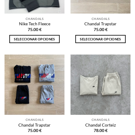
elegir
elegir
en
en
la
la
CHANDALS
CHANDALS
página
página
Nike Tech Fleece
Chandal Trapstar
de
de
75.00
€
75.00
€
producto
producto
SELECCIONAR OPCIONES
SELECCIONAR OPCIONES
Este
Este
producto
producto
tiene
tiene
múltiples
múltiples
variantes.
variantes.
Las
Las
opciones
opciones
se
se
pueden
pueden
elegir
elegir
en
en
la
la
CHANDALS
CHANDALS
página
página
Chandal Trapstar
Chandal Corteiz
de
de
75.00
€
78.00
€
producto
producto