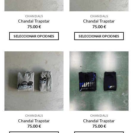
en
en
la
la
CHANDALS
CHANDALS
página
página
Chandal Trapstar
Chandal Trapstar
de
de
75.00
€
75.00
€
producto
producto
SELECCIONAR OPCIONES
SELECCIONAR OPCIONES
Este
Este
producto
producto
tiene
tiene
múltiples
múltiples
variantes.
variantes.
Las
Las
opciones
opciones
se
se
pueden
pueden
elegir
elegir
en
en
la
la
CHANDALS
CHANDALS
página
página
Chandal Trapstar
Chandal Trapstar
de
de
75.00
€
75.00
€
producto
producto