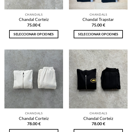
en
en
la
la
CHANDALS
CHANDALS
página
página
Chandal Corteiz
Chandal Trapstar
de
de
75.00
€
75.00
€
producto
producto
SELECCIONAR OPCIONES
SELECCIONAR OPCIONES
Este
Este
producto
producto
tiene
tiene
múltiples
múltiples
variantes.
variantes.
Las
Las
opciones
opciones
se
se
pueden
pueden
elegir
elegir
en
en
la
la
CHANDALS
CHANDALS
página
página
Chandal Corteiz
Chandal Corteiz
de
de
78.00
€
78.00
€
producto
producto