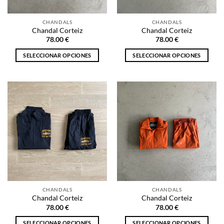
en
en
la
la
CHANDALS
CHANDALS
página
página
Chandal Corteiz
Chandal Corteiz
de
de
78.00
€
78.00
€
producto
producto
SELECCIONAR OPCIONES
SELECCIONAR OPCIONES
Este
Este
producto
producto
tiene
tiene
múltiples
múltiples
variantes.
variantes.
Las
Las
opciones
opciones
se
se
pueden
pueden
elegir
elegir
en
en
la
la
CHANDALS
CHANDALS
página
página
Chandal Corteiz
Chandal Corteiz
de
de
78.00
€
78.00
€
producto
producto
SELECCIONAR OPCIONES
SELECCIONAR OPCIONES