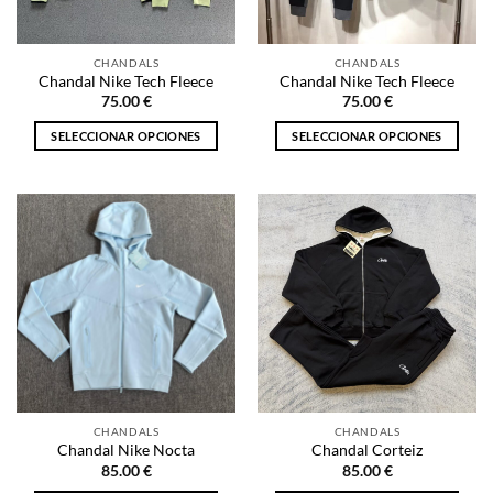
elegir
elegir
en
en
la
la
CHANDALS
CHANDALS
página
página
Chandal Nike Tech Fleece
Chandal Nike Tech Fleece
de
de
75.00
€
75.00
€
producto
producto
SELECCIONAR OPCIONES
SELECCIONAR OPCIONES
Este
Este
producto
producto
tiene
tiene
múltiples
múltiples
variantes.
variantes.
Las
Las
opciones
opciones
se
se
pueden
pueden
elegir
elegir
en
en
la
la
CHANDALS
CHANDALS
página
página
Chandal Nike Nocta
Chandal Corteiz
de
de
85.00
€
85.00
€
producto
producto