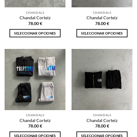
en
en
la
la
CHANDALS
CHANDALS
página
página
Chandal Corteiz
Chandal Corteiz
de
de
78.00
€
78.00
€
producto
producto
SELECCIONAR OPCIONES
SELECCIONAR OPCIONES
Este
Este
producto
producto
tiene
tiene
múltiples
múltiples
variantes.
variantes.
Las
Las
opciones
opciones
se
se
pueden
pueden
elegir
elegir
en
en
la
la
CHANDALS
CHANDALS
página
página
Chandal Corteiz
Chandal Corteiz
de
de
78.00
€
78.00
€
producto
producto
SELECCIONAR OPCIONES
SELECCIONAR OPCIONES