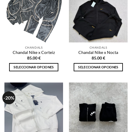
CHANDALS
CHANDALS
Chandal Nike x Corteiz
Chandal Nike x Nocta
85.00
€
85.00
€
SELECCIONAR OPCIONES
SELECCIONAR OPCIONES
Este
Este
producto
producto
tiene
tiene
múltiples
múltiples
-20%
variantes.
variantes.
Las
Las
opciones
opciones
se
se
pueden
pueden
elegir
elegir