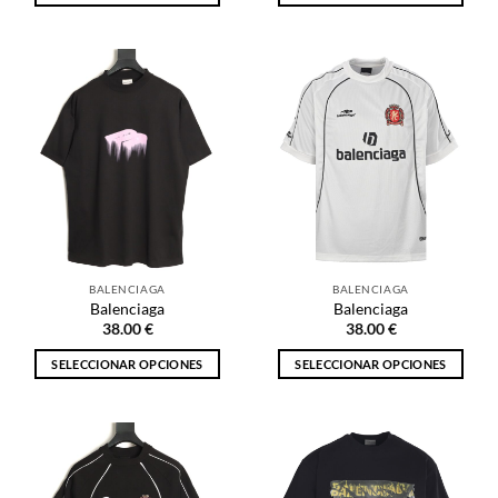
Este
Este
producto
producto
tiene
tiene
múltiples
múltiples
variantes.
variantes.
Las
Las
opciones
opciones
se
se
pueden
pueden
elegir
elegir
en
en
la
la
BALENCIAGA
BALENCIAGA
página
página
Balenciaga
Balenciaga
de
de
38.00
€
38.00
€
producto
producto
SELECCIONAR OPCIONES
SELECCIONAR OPCIONES
Este
Este
producto
producto
tiene
tiene
múltiples
múltiples
variantes.
variantes.