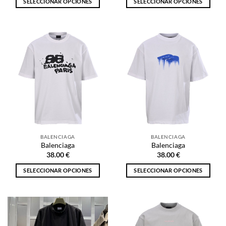
SELECCIONAR OPCIONES
SELECCIONAR OPCIONES
Este
Este
producto
producto
tiene
tiene
múltiples
múltiples
variantes.
variantes.
Las
Las
opciones
opciones
se
se
pueden
pueden
elegir
elegir
en
en
la
la
BALENCIAGA
BALENCIAGA
página
página
Balenciaga
Balenciaga
de
de
38.00
€
38.00
€
producto
producto
SELECCIONAR OPCIONES
SELECCIONAR OPCIONES
Este
Este
producto
producto
tiene
tiene
múltiples
múltiples
variantes.
variantes.