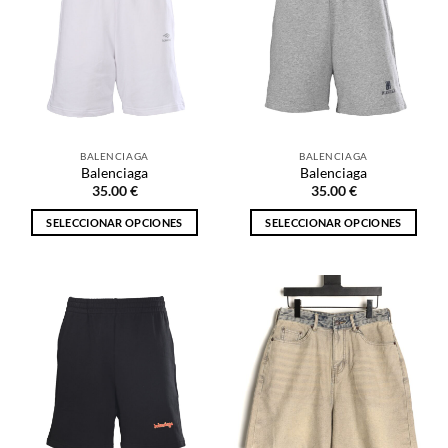
Las
Las
opciones
opciones
se
se
pueden
pueden
elegir
elegir
en
en
la
la
BALENCIAGA
BALENCIAGA
página
página
Balenciaga
Balenciaga
de
de
35.00
€
35.00
€
producto
producto
SELECCIONAR OPCIONES
SELECCIONAR OPCIONES
Este
Este
producto
producto
tiene
tiene
múltiples
múltiples
variantes.
variantes.
Las
Las
opciones
opciones
se
se
pueden
pueden
elegir
elegir