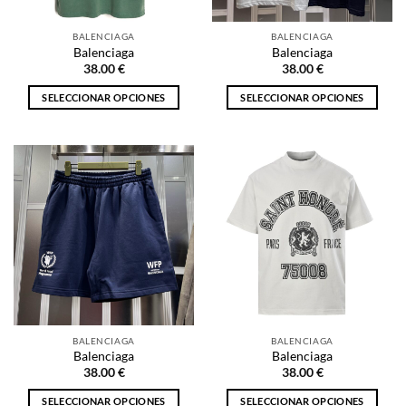
en
en
la
la
BALENCIAGA
BALENCIAGA
página
página
Balenciaga
Balenciaga
de
de
38.00
€
38.00
€
producto
producto
SELECCIONAR OPCIONES
SELECCIONAR OPCIONES
Este
Este
producto
producto
tiene
tiene
múltiples
múltiples
variantes.
variantes.
Las
Las
opciones
opciones
se
se
pueden
pueden
elegir
elegir
en
en
la
la
BALENCIAGA
BALENCIAGA
página
página
Balenciaga
Balenciaga
de
de
38.00
€
38.00
€
producto
producto
SELECCIONAR OPCIONES
SELECCIONAR OPCIONES