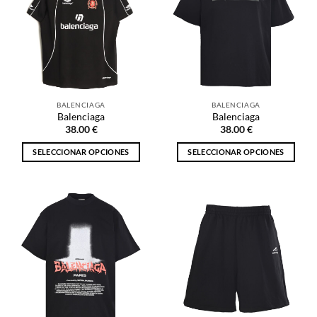
Las
Las
opciones
opciones
se
se
pueden
pueden
elegir
elegir
en
en
la
la
BALENCIAGA
BALENCIAGA
página
página
Balenciaga
Balenciaga
de
de
38.00
€
38.00
€
producto
producto
SELECCIONAR OPCIONES
SELECCIONAR OPCIONES
Este
Este
producto
producto
tiene
tiene
múltiples
múltiples
variantes.
variantes.
Las
Las
opciones
opciones
se
se
pueden
pueden
elegir
elegir
en
en