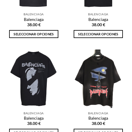
en
en
la
la
BALENCIAGA
BALENCIAGA
página
página
Balenciaga
Balenciaga
de
de
38.00
€
38.00
€
producto
producto
SELECCIONAR OPCIONES
SELECCIONAR OPCIONES
Este
Este
producto
producto
tiene
tiene
múltiples
múltiples
variantes.
variantes.
Las
Las
opciones
opciones
se
se
pueden
pueden
elegir
elegir
en
en
la
la
BALENCIAGA
BALENCIAGA
página
página
Balenciaga
Balenciaga
de
de
38.00
€
38.00
€
producto
producto