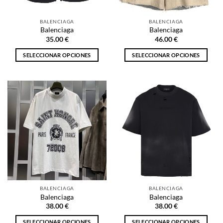
en
en
la
la
BALENCIAGA
BALENCIAGA
página
página
Balenciaga
Balenciaga
de
de
35.00
€
46.00
€
producto
producto
SELECCIONAR OPCIONES
SELECCIONAR OPCIONES
Este
Este
producto
producto
tiene
tiene
múltiples
múltiples
variantes.
variantes.
Las
Las
opciones
opciones
se
se
pueden
pueden
elegir
elegir
en
en
la
la
BALENCIAGA
BALENCIAGA
página
página
Balenciaga
Balenciaga
de
de
38.00
€
38.00
€
producto
producto
SELECCIONAR OPCIONES
SELECCIONAR OPCIONES