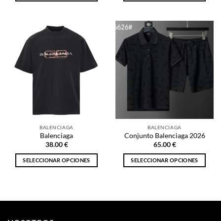
Este
Este
producto
producto
tiene
tiene
múltiples
múltiples
variantes.
variantes.
Las
Las
opciones
opciones
se
se
pueden
pueden
elegir
elegir
en
en
la
la
BALENCIAGA
BALENCIAGA
página
página
Balenciaga
Conjunto Balenciaga 2026
de
de
38.00
€
65.00
€
producto
producto
SELECCIONAR OPCIONES
SELECCIONAR OPCIONES
Este
Este
producto
producto
tiene
tiene
múltiples
múltiples
variantes.
variantes.