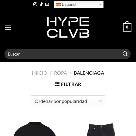
Skip
Español
to
content
0
Buscar
por:
INICIO
/
ROPA
/
BALENCIAGA
FILTRAR