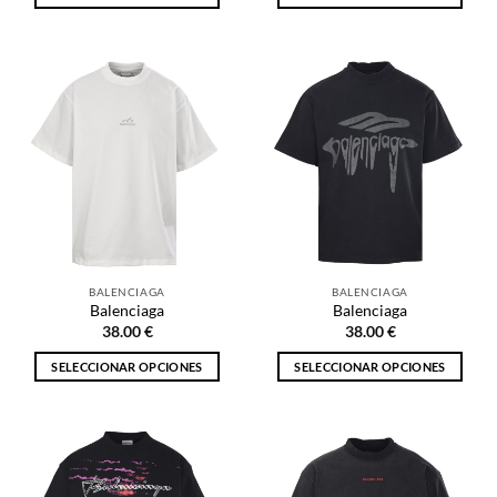
Este
Este
producto
producto
tiene
tiene
múltiples
múltiples
variantes.
variantes.
Las
Las
opciones
opciones
se
se
pueden
pueden
elegir
elegir
en
en
la
la
BALENCIAGA
BALENCIAGA
página
página
Balenciaga
Balenciaga
de
de
38.00
€
38.00
€
producto
producto
SELECCIONAR OPCIONES
SELECCIONAR OPCIONES
Este
Este
producto
producto
tiene
tiene
múltiples
múltiples
variantes.
variantes.