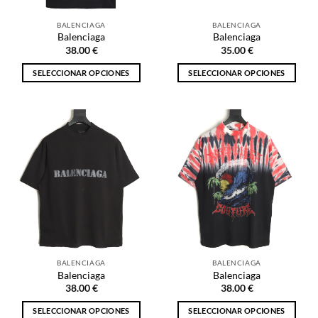
la
la
BALENCIAGA
BALENCIAGA
página
página
Balenciaga
Balenciaga
de
de
38.00
€
35.00
€
producto
producto
SELECCIONAR OPCIONES
SELECCIONAR OPCIONES
Este
Este
producto
producto
tiene
tiene
múltiples
múltiples
variantes.
variantes.
Las
Las
opciones
opciones
se
se
pueden
pueden
elegir
elegir
en
en
la
la
BALENCIAGA
BALENCIAGA
página
página
Balenciaga
Balenciaga
de
de
38.00
€
38.00
€
producto
producto
SELECCIONAR OPCIONES
SELECCIONAR OPCIONES