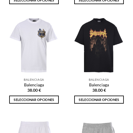
SELECCIONAR OPCIONES
SELECCIONAR OPCIONES
Este
Este
producto
producto
tiene
tiene
múltiples
múltiples
variantes.
variantes.
Las
Las
opciones
opciones
se
se
pueden
pueden
elegir
elegir
en
en
la
la
BALENCIAGA
BALENCIAGA
página
página
Balenciaga
Balenciaga
de
de
38.00
€
38.00
€
producto
producto
SELECCIONAR OPCIONES
SELECCIONAR OPCIONES
Este
Este
producto
producto
tiene
tiene
múltiples
múltiples
variantes.
variantes.