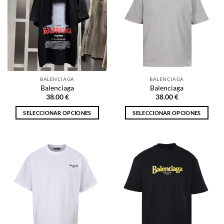
Las
Las
opciones
opciones
se
se
pueden
pueden
elegir
elegir
en
en
la
la
BALENCIAGA
BALENCIAGA
página
página
Balenciaga
Balenciaga
de
de
38.00
€
38.00
€
producto
producto
SELECCIONAR OPCIONES
SELECCIONAR OPCIONES
Este
Este
producto
producto
tiene
tiene
múltiples
múltiples
variantes.
variantes.
Las
Las
opciones
opciones
se
se
pueden
pueden
elegir
elegir