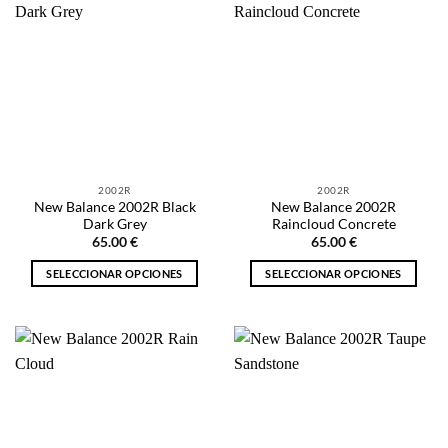
múltiples
variantes.
variantes.
Las
Las
opciones
opciones
se
se
pueden
pueden
elegir
elegir
en
en
la
la
página
2002R
2002R
página
de
New Balance 2002R Black
New Balance 2002R
de
producto
Dark Grey
Raincloud Concrete
producto
65.00
€
65.00
€
SELECCIONAR OPCIONES
SELECCIONAR OPCIONES
Este
Este
producto
producto
tiene
tiene
múltiples
múltiples
variantes.
variantes.
Las
Las
opciones
opciones
se
se