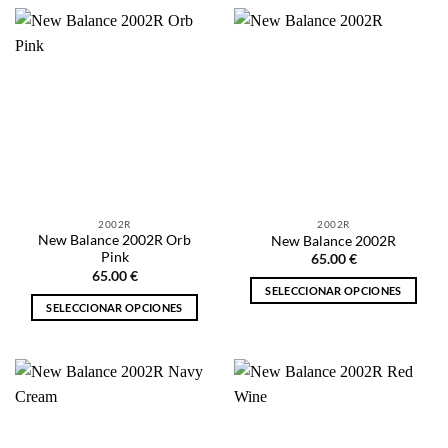
tiene
tiene
múltiples
múltiples
variantes.
variantes.
Las
Las
opciones
opciones
se
se
pueden
pueden
elegir
elegir
en
en
la
la
página
2002R
2002R
página
de
New Balance 2002R Orb
New Balance 2002R
de
producto
Pink
65.00
€
producto
65.00
€
SELECCIONAR OPCIONES
SELECCIONAR OPCIONES
Este
Este
producto
producto
tiene
tiene
múltiples
múltiples
variantes.
variantes.
Las
Las
opciones