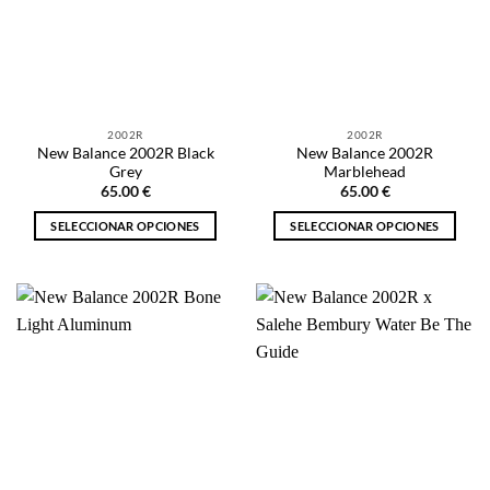
opciones
opciones
se
se
pueden
pueden
elegir
elegir
en
en
la
la
2002R
2002R
página
página
New Balance 2002R Black
New Balance 2002R
de
de
Grey
Marblehead
producto
producto
65.00
€
65.00
€
SELECCIONAR OPCIONES
SELECCIONAR OPCIONES
Este
Este
producto
producto
tiene
tiene
múltiples
múltiples
variantes.
variantes.
Las
Las
opciones
opciones
se
se
pueden
pueden
elegir
elegir
en
en