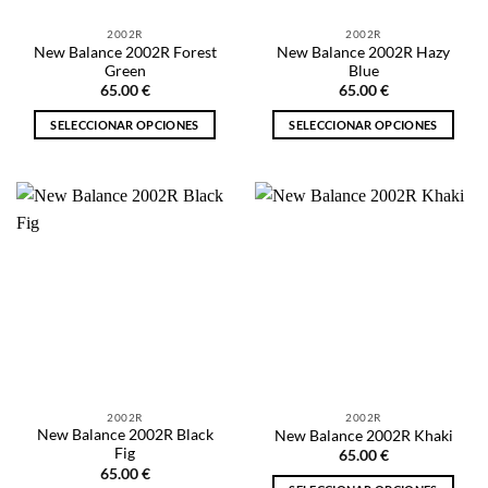
la
la
2002R
2002R
página
página
New Balance 2002R Forest
New Balance 2002R Hazy
de
de
Green
Blue
producto
producto
65.00
€
65.00
€
SELECCIONAR OPCIONES
SELECCIONAR OPCIONES
Este
Este
producto
producto
tiene
tiene
múltiples
múltiples
variantes.
variantes.
Las
Las
opciones
opciones
se
se
pueden
pueden
elegir
elegir
en
en
la
la
2002R
2002R
página
página
New Balance 2002R Black
New Balance 2002R Khaki
de
de
Fig
65.00
€
producto
producto
65.00
€