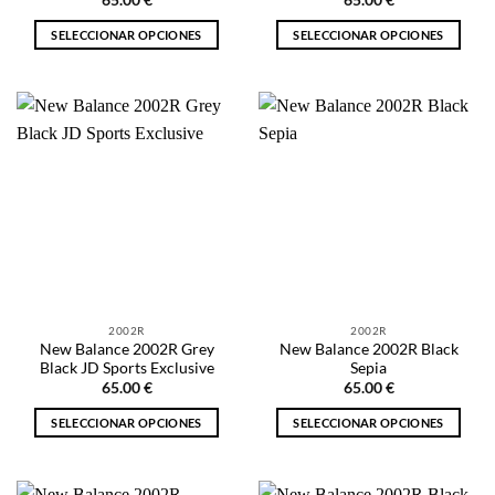
SELECCIONAR OPCIONES
SELECCIONAR OPCIONES
Este
Este
producto
producto
tiene
tiene
múltiples
múltiples
variantes.
variantes.
Las
Las
opciones
opciones
se
se
pueden
pueden
elegir
elegir
en
en
la
la
2002R
2002R
página
página
New Balance 2002R Grey
New Balance 2002R Black
de
de
Black JD Sports Exclusive
Sepia
producto
producto
65.00
€
65.00
€
SELECCIONAR OPCIONES
SELECCIONAR OPCIONES
Este
Este
producto
producto
tiene
tiene