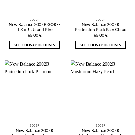
elegir
elegir
en
en
la
la
2002R
2002R
página
página
New Balance 2002R GORE-
New Balance 2002R
de
de
TEX x JJJJound Pine
Protection Pack Rain Cloud
producto
producto
65.00
€
65.00
€
SELECCIONAR OPCIONES
SELECCIONAR OPCIONES
Este
Este
producto
producto
tiene
tiene
múltiples
múltiples
variantes.
variantes.
Las
Las
opciones
opciones
se
se
pueden
pueden
elegir
elegir
en
en
la
la
2002R
2002R
página
página
New Balance 2002R
New Balance 2002R
de
de