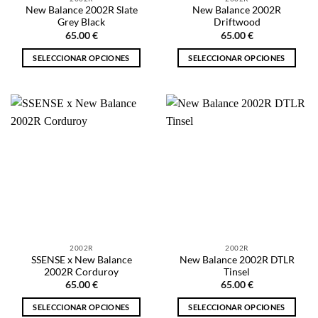
página
página
New Balance 2002R Slate
New Balance 2002R
de
de
Grey Black
Driftwood
producto
producto
65.00
€
65.00
€
SELECCIONAR OPCIONES
SELECCIONAR OPCIONES
Este
Este
producto
producto
tiene
tiene
múltiples
múltiples
variantes.
variantes.
Las
Las
opciones
opciones
se
se
pueden
pueden
elegir
elegir
en
en
la
la
2002R
2002R
página
página
SSENSE x New Balance
New Balance 2002R DTLR
de
de
2002R Corduroy
Tinsel
producto
producto
65.00
€
65.00
€
SELECCIONAR OPCIONES
SELECCIONAR OPCIONES