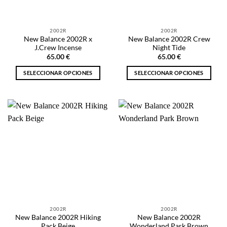
elegir
elegir
en
en
la
la
2002R
2002R
página
página
New Balance 2002R x
New Balance 2002R Crew
de
de
J.Crew Incense
Night Tide
producto
producto
65.00
€
65.00
€
SELECCIONAR OPCIONES
SELECCIONAR OPCIONES
Este
Este
producto
producto
tiene
tiene
múltiples
múltiples
variantes.
variantes.
Las
Las
opciones
opciones
se
se
pueden
pueden
elegir
elegir
en
en
la
la
2002R
2002R
página
página
New Balance 2002R Hiking
New Balance 2002R
de
de
Pack Beige
Wonderland Park Brown