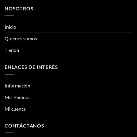
variantes.
variantes.
NOSOTROS
Las
Las
opciones
opciones
se
se
Inicio
pueden
pueden
elegir
elegir
Quiénes somos
en
en
la
la
Tienda
página
página
de
de
ENLACES DE INTERÉS
producto
producto
Información
Mis Pedidos
Mi cuenta
CONTÁCTANOS