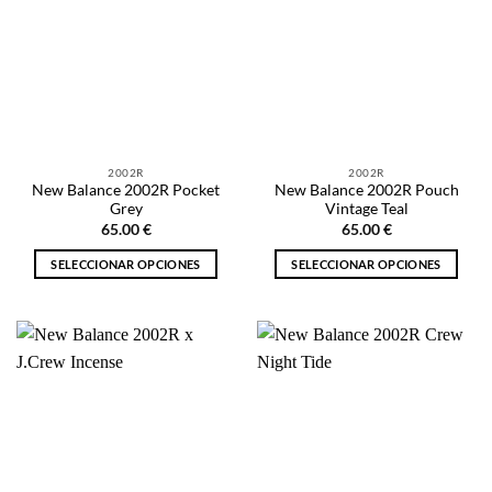
Las
Las
opciones
opciones
se
se
pueden
pueden
elegir
elegir
en
en
la
la
2002R
2002R
página
página
New Balance 2002R Pocket
New Balance 2002R Pouch
de
de
Grey
Vintage Teal
producto
producto
65.00
€
65.00
€
SELECCIONAR OPCIONES
SELECCIONAR OPCIONES
Este
Este
producto
producto
tiene
tiene
múltiples
múltiples
variantes.
variantes.
Las
Las
opciones
opciones
se
se
pueden
pueden