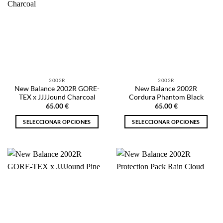
2002R
2002R
New Balance 2002R GORE-
New Balance 2002R
TEX x JJJJound Charcoal
Cordura Phantom Black
65.00
€
65.00
€
SELECCIONAR OPCIONES
SELECCIONAR OPCIONES
Este
Este
producto
producto
tiene
tiene
múltiples
múltiples
variantes.
variantes.
Las
Las
opciones
opciones
se
se
pueden
pueden