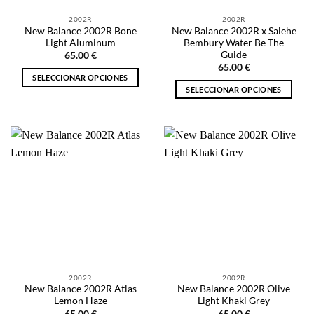
la
la
2002R
2002R
página
página
New Balance 2002R Bone
New Balance 2002R x Salehe
de
de
Light Aluminum
Bembury Water Be The
producto
producto
Guide
65.00
€
65.00
€
SELECCIONAR OPCIONES
SELECCIONAR OPCIONES
Este
Este
producto
producto
tiene
tiene
múltiples
múltiples
variantes.
variantes.
Las
Las
opciones
opciones
se
se
pueden
pueden
elegir
elegir
en
en
la
la
página
2002R
2002R
página
de
New Balance 2002R Atlas
New Balance 2002R Olive
de
producto
Lemon Haze
Light Khaki Grey
producto
65.00
€
65.00
€