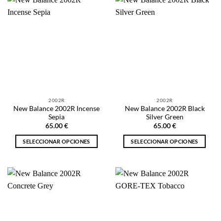
múltiples
múltiples
variantes.
variantes.
Las
Las
opciones
opciones
se
se
pueden
pueden
elegir
elegir
en
en
la
la
2002R
2002R
página
página
New Balance 2002R Incense
New Balance 2002R Black
de
de
Sepia
Silver Green
producto
producto
65.00
€
65.00
€
SELECCIONAR OPCIONES
SELECCIONAR OPCIONES
Este
Este
producto
producto
tiene
tiene
múltiples
múltiples
variantes.
variantes.
Las
Las
opciones
opciones