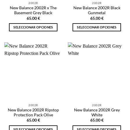
2002R
2002R
página
página
New Balance 2002R x The
New Balance 2002R Black
de
de
Basement Grey Black
Gunmetal
producto
producto
65.00
€
65.00
€
SELECCIONAR OPCIONES
SELECCIONAR OPCIONES
Este
Este
producto
producto
tiene
tiene
múltiples
múltiples
variantes.
variantes.
Las
Las
opciones
opciones
se
se
pueden
pueden
elegir
elegir
en
en
la
la
2002R
2002R
página
página
New Balance 2002R Ripstop
New Balance 2002R Grey
de
de
Protection Pack Olive
White
producto
producto
65.00
€
65.00
€
SELECCIONAR OPCIONES
SELECCIONAR OPCIONES