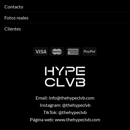
Contacto
Fotos reales
Clientes
Email:
info@thehypeclvb.com
Instagram:
@thehypeclvb
TikTok:
@thehypeclvb
Página web:
www.thehypeclvb.com