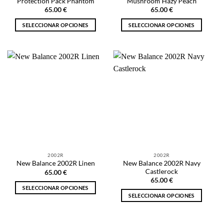
Protection Pack Phantom
Mushroom Hazy Peach
producto
producto
65.00
€
65.00
€
SELECCIONAR OPCIONES
SELECCIONAR OPCIONES
Este
Este
producto
producto
tiene
tiene
múltiples
múltiples
variantes.
variantes.
Las
Las
opciones
opciones
se
se
pueden
pueden
elegir
elegir
en
en
la
la
2002R
2002R
página
página
New Balance 2002R Navy
New Balance 2002R Linen
de
de
Castlerock
65.00
€
producto
producto
65.00
€
SELECCIONAR OPCIONES
SELECCIONAR OPCIONES
Este
Este
producto
producto