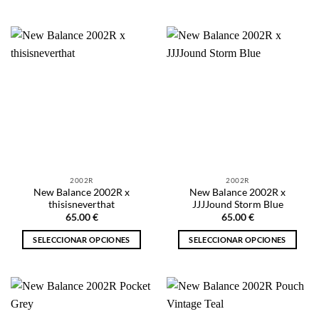
Este
Este
producto
producto
tiene
tiene
múltiples
múltiples
variantes.
variantes.
Las
Las
opciones
opciones
se
se
pueden
pueden
elegir
elegir
en
en
la
la
2002R
2002R
página
página
New Balance 2002R x
New Balance 2002R x
de
de
thisisneverthat
JJJJound Storm Blue
producto
producto
65.00
€
65.00
€
SELECCIONAR OPCIONES
SELECCIONAR OPCIONES
Este
Este
producto
producto
tiene
tiene
múltiples
múltiples
variantes.
variantes.