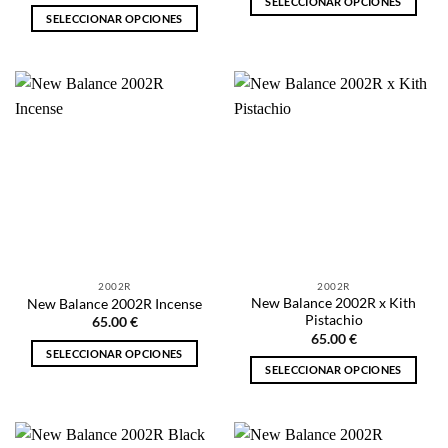
SELECCIONAR OPCIONES
SELECCIONAR OPCIONES
Este
Este
producto
producto
tiene
tiene
múltiples
múltiples
variantes.
variantes.
Las
Las
opciones
opciones
se
se
pueden
pueden
elegir
elegir
en
en
la
la
página
2002R
2002R
página
de
New Balance 2002R x Kith
New Balance 2002R Incense
de
producto
Pistachio
65.00
€
producto
65.00
€
SELECCIONAR OPCIONES
SELECCIONAR OPCIONES
Este
Este
producto
producto
tiene
tiene
múltiples