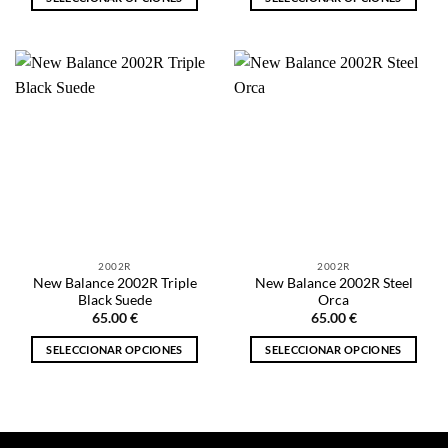
Este
Este
producto
producto
tiene
tiene
múltiples
múltiples
variantes.
variantes.
Las
Las
opciones
opciones
se
se
pueden
pueden
elegir
elegir
en
en
la
la
2002R
2002R
página
página
New Balance 2002R Triple
New Balance 2002R Steel
de
de
Black Suede
Orca
producto
producto
65.00
€
65.00
€
SELECCIONAR OPCIONES
SELECCIONAR OPCIONES
Este
Este
producto
producto
tiene
tiene
múltiples
múltiples