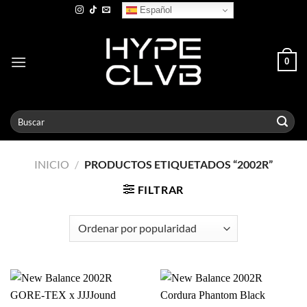
Skip
Español
to
content
0
Buscar
por:
INICIO
/
PRODUCTOS ETIQUETADOS “2002R”
FILTRAR