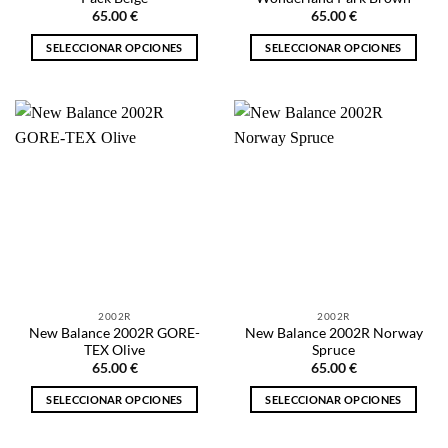
producto
producto
65.00
€
65.00
€
SELECCIONAR OPCIONES
SELECCIONAR OPCIONES
Este
Este
producto
producto
tiene
tiene
múltiples
múltiples
variantes.
variantes.
Las
Las
opciones
opciones
se
se
pueden
pueden
elegir
elegir
en
en
la
la
2002R
2002R
página
página
New Balance 2002R GORE-
New Balance 2002R Norway
de
de
TEX Olive
Spruce
producto
producto
65.00
€
65.00
€
SELECCIONAR OPCIONES
SELECCIONAR OPCIONES
Este
Este
producto
producto