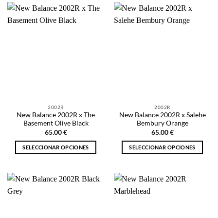
tiene
tiene
múltiples
múltiples
variantes.
variantes.
Las
Las
opciones
opciones
se
se
pueden
pueden
elegir
elegir
en
en
la
la
2002R
2002R
página
página
New Balance 2002R x The
New Balance 2002R x Salehe
de
de
Basement Olive Black
Bembury Orange
producto
producto
65.00
€
65.00
€
SELECCIONAR OPCIONES
SELECCIONAR OPCIONES
Este
Este
producto
producto
tiene
tiene
múltiples
múltiples
variantes.
variantes.
Las
Las