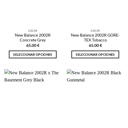
se
se
pueden
pueden
elegir
elegir
en
en
la
la
2002R
2002R
página
página
New Balance 2002R
New Balance 2002R GORE-
de
de
Concrete Grey
TEX Tobacco
producto
producto
65.00
€
65.00
€
SELECCIONAR OPCIONES
SELECCIONAR OPCIONES
Este
Este
producto
producto
tiene
tiene
múltiples
múltiples
variantes.
variantes.
Las
Las
opciones
opciones
se
se
pueden
pueden
elegir
elegir
en
en
la
la