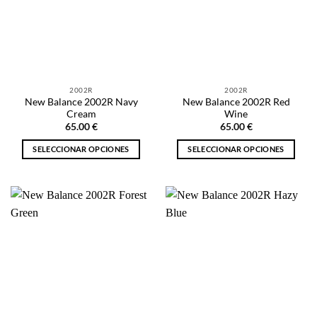
opciones
se
se
pueden
pueden
elegir
elegir
en
en
la
la
página
2002R
2002R
página
de
New Balance 2002R Navy
New Balance 2002R Red
de
producto
Cream
Wine
producto
65.00
€
65.00
€
SELECCIONAR OPCIONES
SELECCIONAR OPCIONES
Este
Este
producto
producto
tiene
tiene
múltiples
múltiples
variantes.
variantes.
Las
Las
opciones
opciones
se
se
pueden
pueden
elegir
elegir
en
en