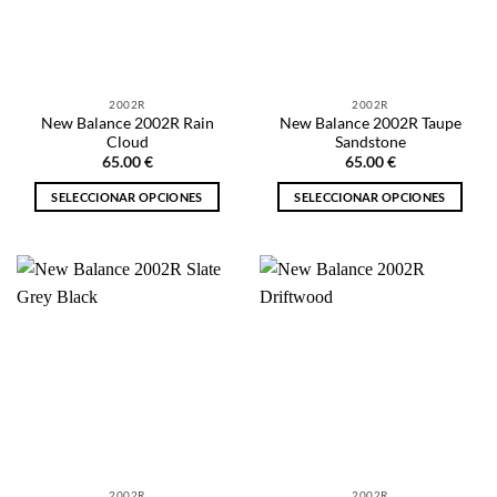
pueden
pueden
elegir
elegir
en
en
la
la
2002R
2002R
página
página
New Balance 2002R Rain
New Balance 2002R Taupe
de
de
Cloud
Sandstone
producto
producto
65.00
€
65.00
€
SELECCIONAR OPCIONES
SELECCIONAR OPCIONES
Este
Este
producto
producto
tiene
tiene
múltiples
múltiples
variantes.
variantes.
Las
Las
opciones
opciones
se
se
pueden
pueden
elegir
elegir
en
en
la
la
2002R
2002R