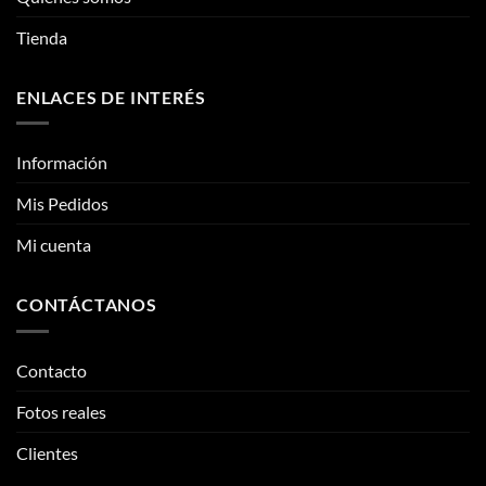
en
en
la
la
Tienda
página
página
de
de
ENLACES DE INTERÉS
producto
producto
Información
Mis Pedidos
Mi cuenta
CONTÁCTANOS
Contacto
Fotos reales
Clientes