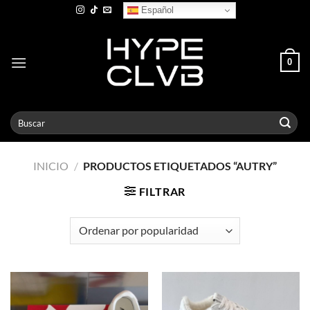
Skip
Español
to
content
0
Buscar
por:
INICIO
/
PRODUCTOS ETIQUETADOS “AUTRY”
FILTRAR