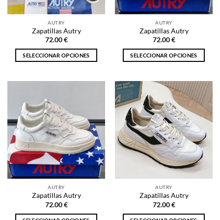
en
en
la
la
AUTRY
AUTRY
página
página
Zapatillas Autry
Zapatillas Autry
de
de
72.00
€
72.00
€
producto
producto
SELECCIONAR OPCIONES
SELECCIONAR OPCIONES
Este
Este
producto
producto
tiene
tiene
múltiples
múltiples
variantes.
variantes.
Las
Las
opciones
opciones
se
se
pueden
pueden
elegir
elegir
en
en
la
la
AUTRY
AUTRY
página
página
Zapatillas Autry
Zapatillas Autry
de
de
72.00
€
72.00
€
producto
producto