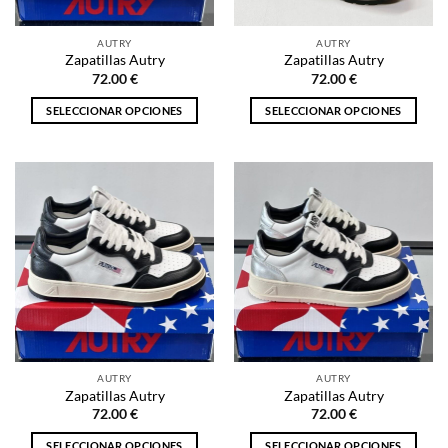
en
en
la
la
AUTRY
AUTRY
página
página
Zapatillas Autry
Zapatillas Autry
de
de
72.00
€
72.00
€
producto
producto
SELECCIONAR OPCIONES
SELECCIONAR OPCIONES
Este
Este
producto
producto
tiene
tiene
múltiples
múltiples
variantes.
variantes.
Las
Las
opciones
opciones
se
se
pueden
pueden
elegir
elegir
en
en
la
la
AUTRY
AUTRY
página
página
Zapatillas Autry
Zapatillas Autry
de
de
72.00
€
72.00
€
producto
producto
SELECCIONAR OPCIONES
SELECCIONAR OPCIONES