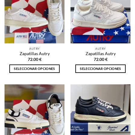
AUTRY
AUTRY
Zapatillas Autry
Zapatillas Autry
72.00
€
72.00
€
SELECCIONAR OPCIONES
SELECCIONAR OPCIONES
Este
Este
producto
producto
tiene
tiene
múltiples
múltiples
variantes.
variantes.
Las
Las
opciones
opciones
se
se
pueden
pueden
elegir
elegir