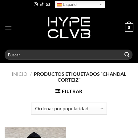
Skip
Español
to
content
0
Buscar
por:
INICIO
/
PRODUCTOS ETIQUETADOS “CHANDAL
CORTEIZ”
FILTRAR