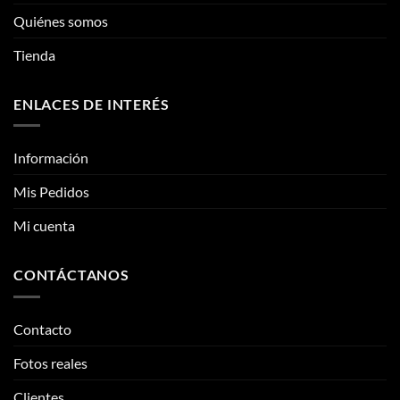
elegir
Quiénes somos
en
la
Tienda
página
de
ENLACES DE INTERÉS
producto
Información
Mis Pedidos
Mi cuenta
CONTÁCTANOS
Contacto
Fotos reales
Clientes