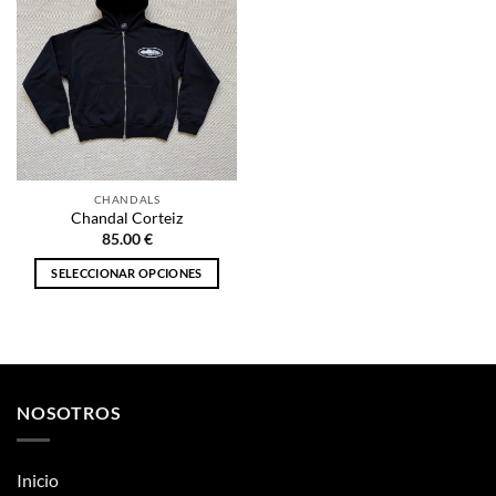
CHANDALS
Chandal Corteiz
85.00
€
SELECCIONAR OPCIONES
Este
producto
tiene
múltiples
variantes.
NOSOTROS
Las
opciones
se
Inicio
pueden