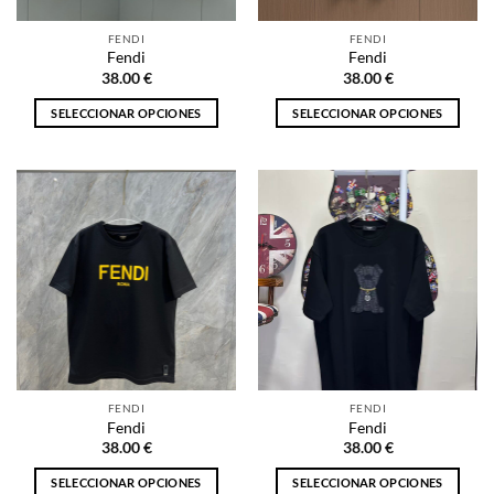
la
la
FENDI
FENDI
página
página
Fendi
Fendi
de
de
38.00
€
38.00
€
producto
producto
SELECCIONAR OPCIONES
SELECCIONAR OPCIONES
Este
Este
producto
producto
tiene
tiene
múltiples
múltiples
variantes.
variantes.
Las
Las
opciones
opciones
se
se
pueden
pueden
elegir
elegir
en
en
la
la
FENDI
FENDI
página
página
Fendi
Fendi
de
de
38.00
€
38.00
€
producto
producto
SELECCIONAR OPCIONES
SELECCIONAR OPCIONES