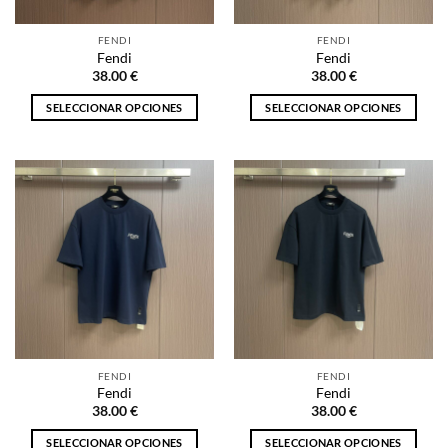
en
en
la
la
FENDI
FENDI
página
página
Fendi
Fendi
de
de
38.00
€
38.00
€
producto
producto
SELECCIONAR OPCIONES
SELECCIONAR OPCIONES
Este
Este
producto
producto
tiene
tiene
múltiples
múltiples
variantes.
variantes.
Las
Las
opciones
opciones
se
se
pueden
pueden
elegir
elegir
en
en
la
la
FENDI
FENDI
página
página
Fendi
Fendi
de
de
38.00
€
38.00
€
producto
producto
SELECCIONAR OPCIONES
SELECCIONAR OPCIONES