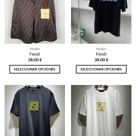
FENDI
FENDI
Fendi
Fendi
38.00
€
38.00
€
SELECCIONAR OPCIONES
SELECCIONAR OPCIONES
Este
Este
producto
producto
tiene
tiene
múltiples
múltiples
variantes.
variantes.
Las
Las
opciones
opciones
se
se
pueden
pueden
elegir
elegir