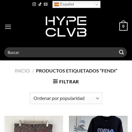
Skip
Español
to
content
0
Buscar
por:
INICIO
/
PRODUCTOS ETIQUETADOS “FENDI”
FILTRAR