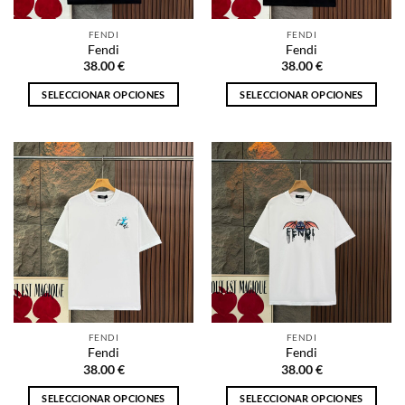
en
en
la
la
FENDI
FENDI
página
página
Fendi
Fendi
de
de
38.00
€
38.00
€
producto
producto
SELECCIONAR OPCIONES
SELECCIONAR OPCIONES
Este
Este
producto
producto
tiene
tiene
múltiples
múltiples
variantes.
variantes.
Las
Las
opciones
opciones
se
se
pueden
pueden
elegir
elegir
en
en
la
la
FENDI
FENDI
página
página
Fendi
Fendi
de
de
38.00
€
38.00
€
producto
producto
SELECCIONAR OPCIONES
SELECCIONAR OPCIONES