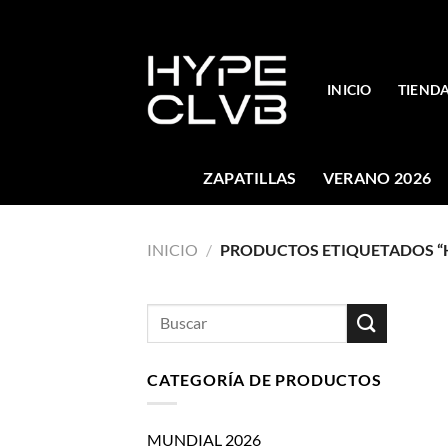
Skip
to
content
INICIO
TIEND
ZAPATILLAS
VERANO 2026
INICIO
/
PRODUCTOS ETIQUETADOS “
Buscar
por:
CATEGORÍA DE PRODUCTOS
MUNDIAL 2026