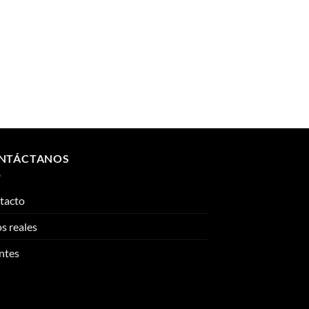
NTÁCTANOS
tacto
s reales
ntes