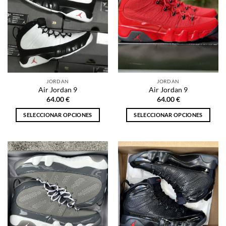
JORDAN
JORDAN
Air Jordan 9
Air Jordan 9
64.00
€
64.00
€
SELECCIONAR OPCIONES
SELECCIONAR OPCIONES
Este
Este
producto
producto
tiene
tiene
múltiples
múltiples
variantes.
variantes.
Las
Las
opciones
opciones
se
se
pueden
pueden
elegir
elegir