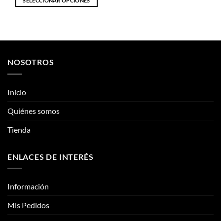
SELECCIONAR OPCIONES
Este
producto
tiene
múltiples
variantes.
NOSOTROS
Las
opciones
se
Inicio
pueden
elegir
Quiénes somos
en
la
Tienda
página
de
ENLACES DE INTERÉS
producto
Información
Mis Pedidos