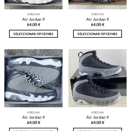
en
en
la
la
JORDAN
JORDAN
página
página
Air Jordan 9
Air Jordan 9
de
de
64.00
€
64.00
€
producto
producto
SELECCIONAR OPCIONES
SELECCIONAR OPCIONES
Este
Este
producto
producto
tiene
tiene
múltiples
múltiples
variantes.
variantes.
Las
Las
opciones
opciones
se
se
pueden
pueden
elegir
elegir
en
en
la
la
JORDAN
JORDAN
página
página
Air Jordan 9
Air Jordan 9
de
de
64.00
€
64.00
€
producto
producto