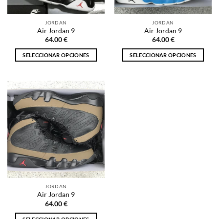
en
en
la
la
JORDAN
JORDAN
página
página
Air Jordan 9
Air Jordan 9
de
de
64.00
€
64.00
€
producto
producto
SELECCIONAR OPCIONES
SELECCIONAR OPCIONES
Este
Este
producto
producto
tiene
tiene
múltiples
múltiples
variantes.
variantes.
Las
Las
opciones
opciones
se
se
pueden
pueden
elegir
elegir
en
en
la
la
JORDAN
página
página
Air Jordan 9
de
de
64.00
€
producto
producto