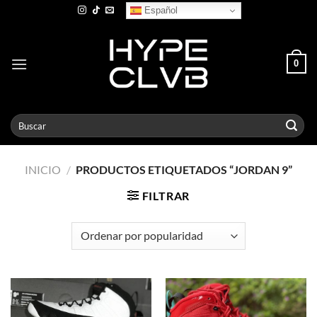
Skip
Español
to
content
0
Buscar
por:
INICIO
/
PRODUCTOS ETIQUETADOS “JORDAN 9”
FILTRAR