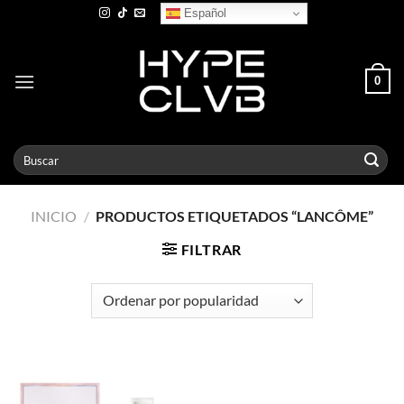
Skip
Español
to
content
0
Buscar
por:
INICIO
/
PRODUCTOS ETIQUETADOS “LANCÔME”
FILTRAR