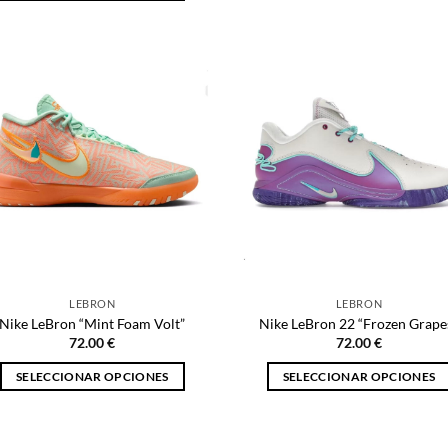
Este
producto
producto
tiene
tiene
múltiples
múltiples
variantes.
variantes.
Las
Las
opciones
opciones
se
se
pueden
pueden
elegir
elegir
en
en
la
la
página
página
de
LEBRON
LEBRON
de
producto
Nike LeBron “Mint Foam Volt”
Nike LeBron 22 “Frozen Grape
producto
72.00
€
72.00
€
SELECCIONAR OPCIONES
SELECCIONAR OPCIONES
Este
Este
producto
producto
tiene
tiene