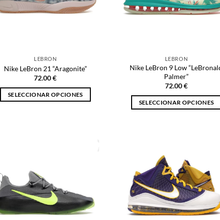
LEBRON
LEBRON
Nike LeBron 9 Low “LeBronal
Nike LeBron 21 “Aragonite”
Palmer”
72.00
€
72.00
€
SELECCIONAR OPCIONES
SELECCIONAR OPCIONES
Este
Este
producto
producto
tiene
tiene
múltiples
múltiples
variantes.
variantes.
Las
Las
opciones
opciones
se
se
pueden
pueden
elegir
elegir
en