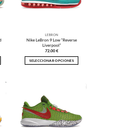
LEBRON
d
Nike LeBron 9 Low “Reverse
Liverpool”
72.00
€
SELECCIONAR OPCIONES
Este
producto
tiene
múltiples
variantes.
Las
opciones
se
pueden
elegir