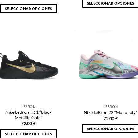
SELECCIONAR OPCIONES
SELECCIONAR OPCIONES
Este
Este
producto
producto
tiene
tiene
múltiples
múltiples
variantes.
variantes.
Las
Las
opciones
opciones
se
se
pueden
pueden
elegir
elegir
en
en
la
la
página
página
de
LEBRON
LEBRON
de
producto
Nike LeBron TR 1 “Black
Nike LeBron 22 “Monopoly”
producto
Metallic Gold”
72.00
€
72.00
€
SELECCIONAR OPCIONES
SELECCIONAR OPCIONES
Este