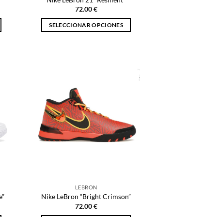
72.00
€
SELECCIONAR OPCIONES
Este
producto
tiene
múltiples
variantes.
Las
opciones
se
pueden
elegir
en
la
página
de
LEBRON
producto
e”
Nike LeBron “Bright Crimson”
72.00
€