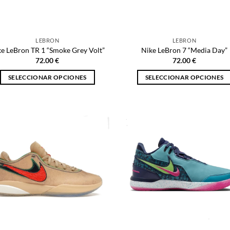
en
la
la
página
página
de
LEBRON
LEBRON
de
producto
ke LeBron TR 1 “Smoke Grey Volt”
Nike LeBron 7 “Media Day”
producto
72.00
€
72.00
€
SELECCIONAR OPCIONES
SELECCIONAR OPCIONES
Este
Este
producto
producto
tiene
tiene
múltiples
múltiples
variantes.
variantes.
Las
Las
opciones
opciones
se
se
pueden
pueden
elegir
elegir
en
en
la
la