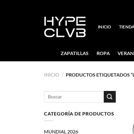
Skip
to
content
INICIO
TIEND
ZAPATILLAS
ROPA
VERAN
INICIO
/
PRODUCTOS ETIQUETADOS “
Buscar
por:
CATEGORÍA DE PRODUCTOS
MUNDIAL 2026