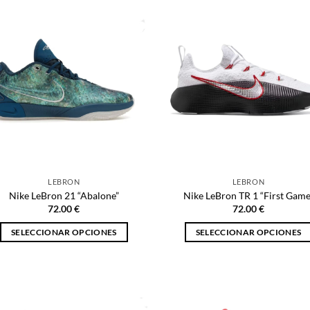
múltiples
múltiples
variantes.
variantes.
Las
Las
opciones
opciones
se
se
pueden
pueden
elegir
elegir
en
en
la
la
página
página
de
de
LEBRON
LEBRON
producto
producto
Nike LeBron 21 “Abalone”
Nike LeBron TR 1 “First Game
72.00
€
72.00
€
SELECCIONAR OPCIONES
SELECCIONAR OPCIONES
Este
Este
producto
producto
tiene
tiene
múltiples
múltiples