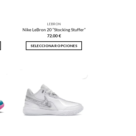
en
la
página
LEBRON
de
Nike LeBron 20 “Stocking Stuffer”
producto
72.00
€
SELECCIONAR OPCIONES
Este
producto
tiene
múltiples
variantes.
Las
opciones
se
pueden
elegir
en
la