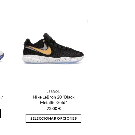
producto
tiene
múltiples
variantes.
Las
opciones
se
pueden
elegir
en
la
página
de
LEBRON
producto
Nike LeBron 20 “Black
s”
Metallic Gold”
72.00
€
SELECCIONAR OPCIONES
Este
producto