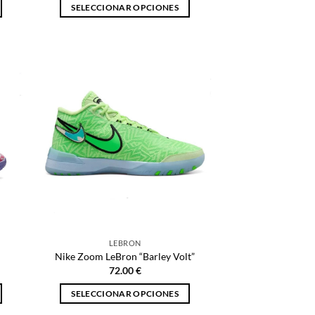
SELECCIONAR OPCIONES
Este
producto
tiene
múltiples
variantes.
Las
opciones
se
pueden
elegir
en
la
página
de
LEBRON
producto
Nike Zoom LeBron “Barley Volt”
72.00
€
SELECCIONAR OPCIONES
Este