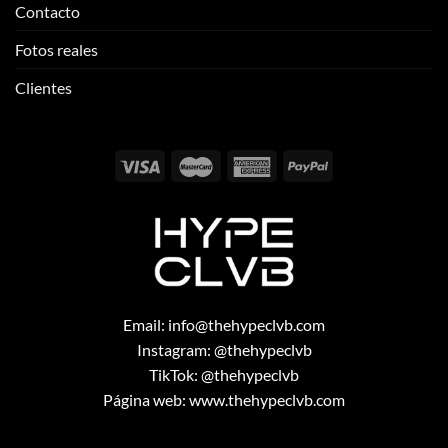
Contacto
Fotos reales
Clientes
Email:
info@thehypeclvb.com
Instagram:
@thehypeclvb
TikTok:
@thehypeclvb
Página web:
www.thehypeclvb.com