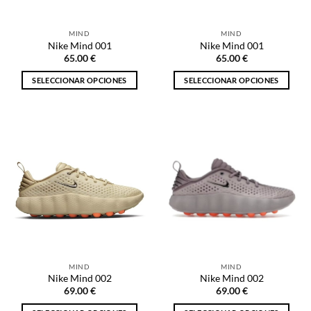
en
en
la
la
MIND
MIND
página
página
Nike Mind 001
Nike Mind 001
de
de
65.00
€
65.00
€
producto
producto
SELECCIONAR OPCIONES
SELECCIONAR OPCIONES
Este
Este
producto
producto
tiene
tiene
múltiples
múltiples
variantes.
variantes.
Las
Las
opciones
opciones
se
se
pueden
pueden
elegir
elegir
en
en
la
la
MIND
MIND
página
página
Nike Mind 002
Nike Mind 002
de
de
69.00
€
69.00
€
producto
producto