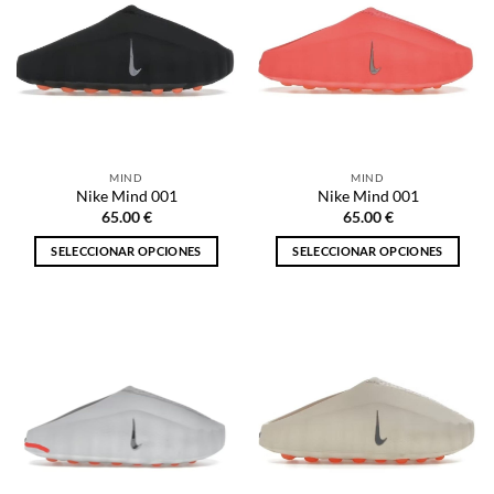
MIND
MIND
Nike Mind 001
Nike Mind 001
65.00
€
65.00
€
SELECCIONAR OPCIONES
SELECCIONAR OPCIONES
Este
Este
producto
producto
tiene
tiene
múltiples
múltiples
variantes.
variantes.
Las
Las
opciones
opciones
se
se
pueden
pueden
elegir
elegir