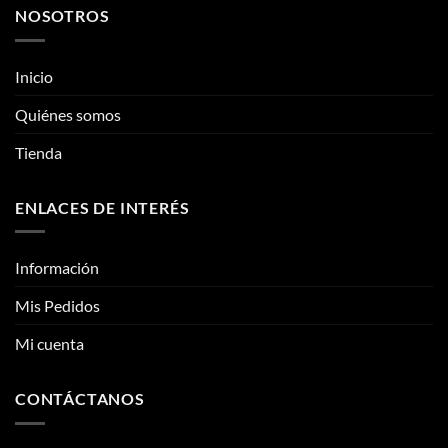
NOSOTROS
Las
Las
opciones
opciones
se
se
Inicio
pueden
pueden
elegir
elegir
Quiénes somos
en
en
la
la
Tienda
página
página
de
de
ENLACES DE INTERÉS
producto
producto
Información
Mis Pedidos
Mi cuenta
CONTÁCTANOS