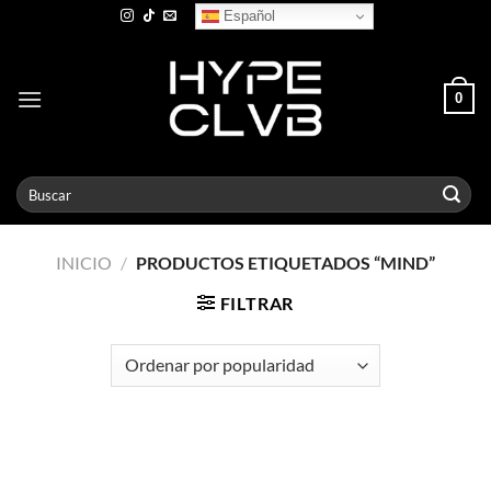
Skip
Español
to
content
0
Buscar
por:
INICIO
/
PRODUCTOS ETIQUETADOS “MIND”
FILTRAR