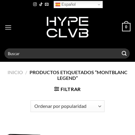
Skip
Español
to
content
0
Buscar
por:
INICIO
/
PRODUCTOS ETIQUETADOS “MONTBLANC
LEGEND”
FILTRAR