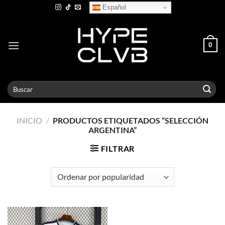
Skip
Español
to
content
0
Buscar
por:
INICIO
/
PRODUCTOS ETIQUETADOS “SELECCIÓN
ARGENTINA”
FILTRAR