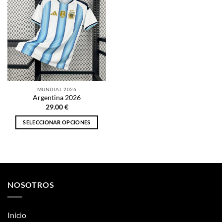
MUNDIAL 2026
Argentina 2026
29.00
€
SELECCIONAR OPCIONES
Este
producto
tiene
múltiples
variantes.
NOSOTROS
Las
opciones
se
Inicio
pueden