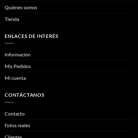
elegir
Quiénes somos
en
la
Tienda
página
de
ENLACES DE INTERÉS
producto
Información
Mis Pedidos
Mi cuenta
CONTÁCTANOS
Contacto
Fotos reales
Clientes